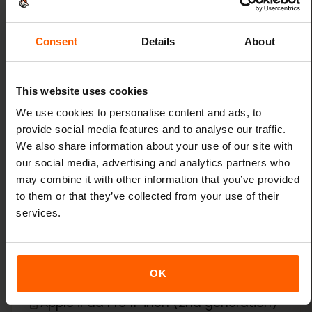
Apple iPad (9th generation)
Consent
Details
About
Apple iPad Air (3rd generation)
Apple iPad Air (4th generation)
This website uses cookies
We use cookies to personalise content and ads, to
Apple iPad Air (5th generation)
provide social media features and to analyse our traffic.
We also share information about your use of our site with
Apple iPad Air (6th generation)
our social media, advertising and analytics partners who
may combine it with other information that you’ve provided
Apple iPad Mini (5th generation)
to them or that they’ve collected from your use of their
services.
Apple iPad Mini (6th generation)
Apple iPad Pro 11-inch (1st generation)
OK
Apple iPad Pro 11-inch (2nd generation)