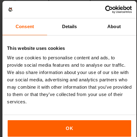
Apple iPad (8th generation)
Apple iPad (9th generation)
Consent
Details
About
Apple iPad Air (3rd generation)
This website uses cookies
Apple iPad Air (4th generation)
We use cookies to personalise content and ads, to
provide social media features and to analyse our traffic.
Apple iPad Air (5th generation)
We also share information about your use of our site with
our social media, advertising and analytics partners who
Apple iPad Air (6th generation)
may combine it with other information that you’ve provided
to them or that they’ve collected from your use of their
Apple iPad Mini (5th generation)
services.
Apple iPad Mini (6th generation)
OK
Apple iPad Pro 11-inch (1st generation)