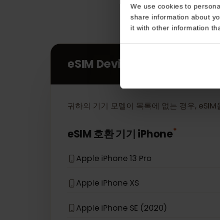
Consent
This website uses coo
We use cookies to perso
share information about
it with other informatio
eSIM Devices
귀하의 기기 모델이 목록에 없는 경우, e
*
eSIM 호환 기기
iPhone