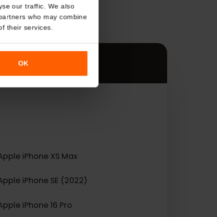
About
s
o analyse our traffic. We also
nalytics partners who may combine
r use of their services.
OK