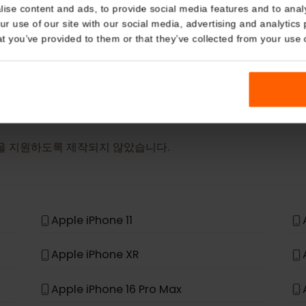
Details
더 보기
eSIM Device
kies
nalise content and ads, to provide social media features and t
 your use of our site with our social media, advertising and a
저희 eSIM 카드는 다음 기기에서도 작동합니다.
n that you’ve provided to them or that they’ve collected from you
SIM을 지원하도록 제작되지 않았습니다.