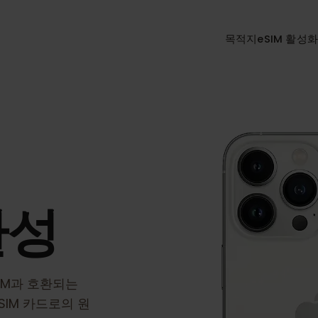
목적지
eSI
환성
eSIM과 호환되는