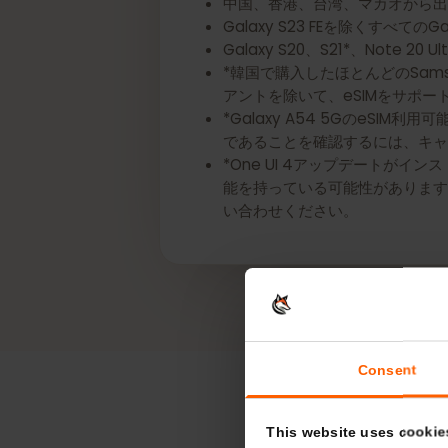
*以下のSamsung Galaxyデ
中国、香港、台湾、マカオから
Galaxy S23 FEを除くすべてのG
Galaxy S20、S21*、Note 
*韓国で購入したほとんどのSamsung
アントを除いて、eSIMをサ
*Galaxy A54 5GのeS
であることを確認するには、
*One UI 4アップデートが
能を持っている可能性がありま
い合わせください。