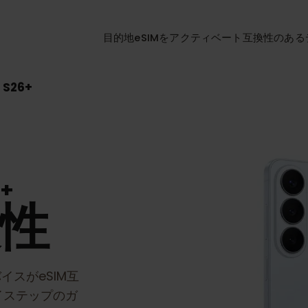
目的地
eSIMをアクティベート
互換性
xy S26+
26+
換性
デバイスがeSIM互