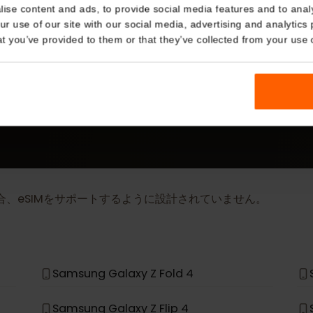
Details
kies
詳細
nalise content and ads, to provide social media features and t
eSIM Device
 your use of our site with our social media, advertising and a
n that you’ve provided to them or that they’ve collected from you
当社のeSIMカードは以下のデバイスでも動作しま
場合、eSIMをサポートするように設計されていません。