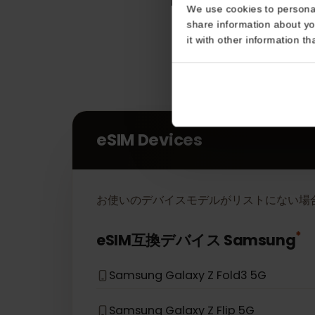
Consent
This website uses coo
We use cookies to perso
share information about
it with other informatio
eSIM Devices
お使いのデバイスモデルがリストにない