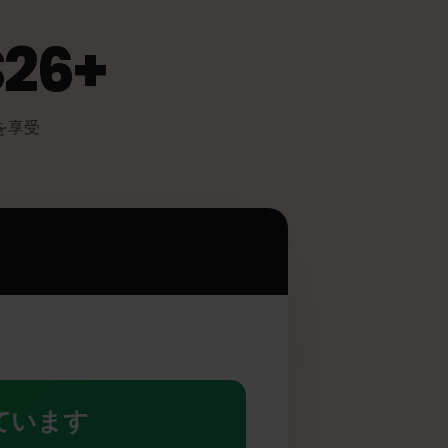
 S26+
メリットを享受