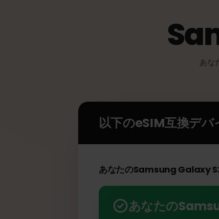
Sa
あ
以下のeSIM互換デ
あなたのSamsung Galax