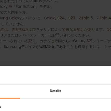
バイスにはeSIM機能がありません：
出荷されたすべてのGalaxyデバイス。
alaxy FE「Fan Edition」モデル。
20 Ultraの米国モデル。
 Galaxyデバイスは、Galaxy S24、S23、Z Fold 5、Z Fold
ポートしていません。
IM利用可能性は、国/地域およびキャリアによって異なる場合があります。
キャリアまたはデバイスメーカーにお問い合わせください。
インストールされている限り、カナダと米国からのGalaxy S21シ
す。SamsungデバイスがeSIM対応であることを確認する