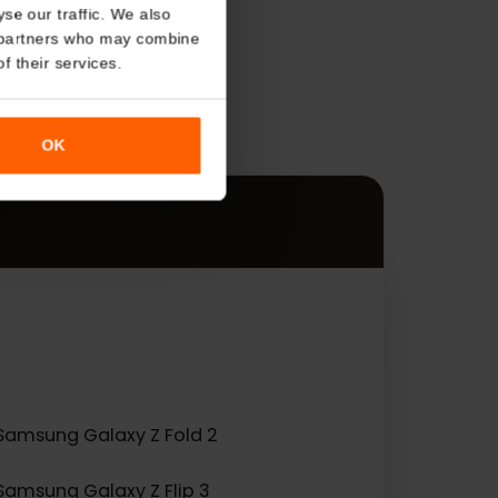
About
o analyse our traffic. We also
s
nalytics partners who may combine
r use of their services.
す。
OK