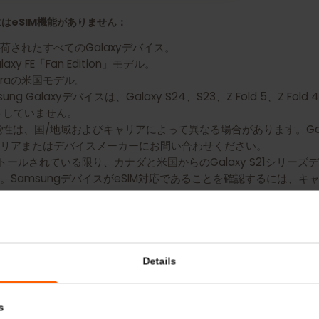
 Galaxy S25 Ultra用のeSIMを入手
バイスにはeSIM機能がありません：
出荷されたすべてのGalaxyデバイス。
alaxy FE「Fan Edition」モデル。
20 Ultraの米国モデル。
 Galaxyデバイスは、Galaxy S24、S23、Z Fold 5、Z Fold
ポートしていません。
IM利用可能性は、国/地域およびキャリアによって異なる場合があります。
キャリアまたはデバイスメーカーにお問い合わせください。
インストールされている限り、カナダと米国からのGalaxy S21シ
す。SamsungデバイスがeSIM対応であることを確認する