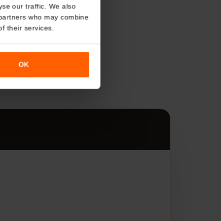
About
o analyse our traffic. We also
nalytics partners who may combine
r use of their services.
s
OK
す。