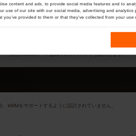
Details
kies
nalise content and ads, to provide social media features and t
 your use of our site with our social media, advertising and a
n that you’ve provided to them or that they’ve collected from you
詳細
eSIM Device
当社のeSIMカードは以下のデバイスでも動作しま