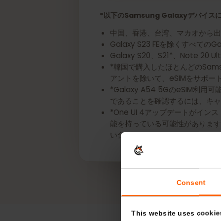
今すぐあなたのSamsung
*以下のSamsung Galaxyデ
中国、香港、台湾、マカオから
Galaxy S23 FEを除くすべてのG
Galaxy S20、S21*、Note 
*韓国で購入したほとんどのSamsung
アントを除いて、eSIMをサ
*Galaxy A54 5GのeS
であることを確認するには、
*One UI 4アップデートが
能を持っている可能性がありま
い合わせください。