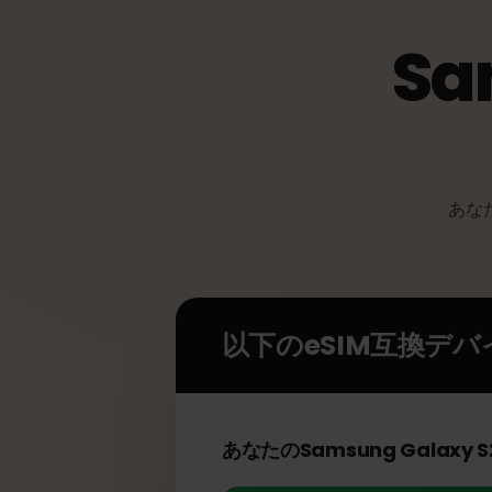
S
あ
以下のeSIM互換デ