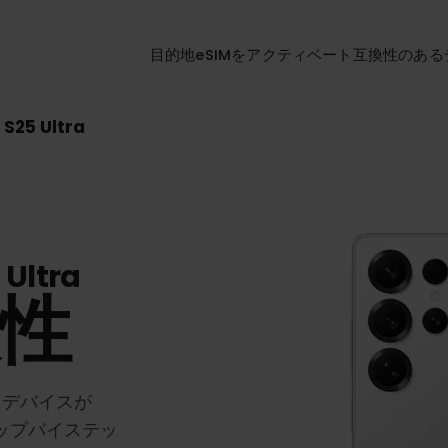
目的地
eSIMをアクティベート
互換性
y S25 Ultra
5 Ultra
換性
ra
デバイスが