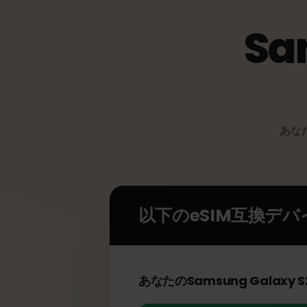
S
あ
以下のeSIM互換デ