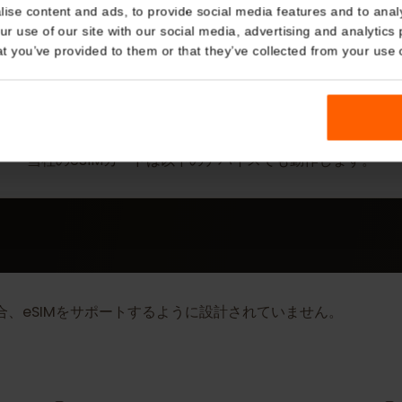
Details
kies
nalise content and ads, to provide social media features and t
 your use of our site with our social media, advertising and a
n that you’ve provided to them or that they’ve collected from you
詳細
eSIM Device
当社のeSIMカードは以下のデバイスでも動作しま