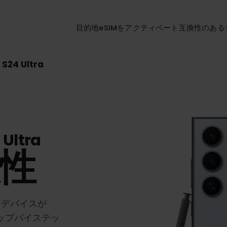
目的地
eSIMをアクティベート
互換性
y S24 Ultra
4 Ultra
換性
ra
デバイスが