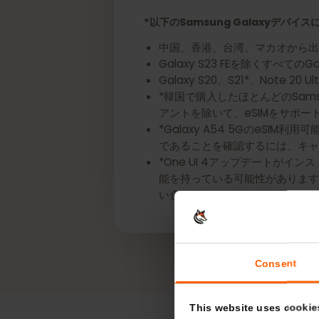
今すぐあなたのSamsung
*以下のSamsung Galaxyデ
中国、香港、台湾、マカオから
Galaxy S23 FEを除くすべてのG
Galaxy S20、S21*、Note 
*韓国で購入したほとんどのSamsung
アントを除いて、eSIMをサ
*Galaxy A54 5GのeS
であることを確認するには、
*One UI 4アップデートが
能を持っている可能性がありま
い合わせください。