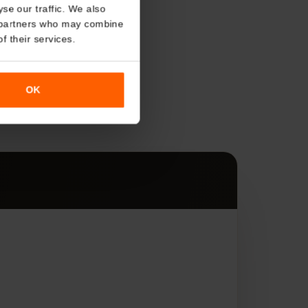
About
o analyse our traffic. We also
nalytics partners who may combine
r use of their services.
s
OK
す。