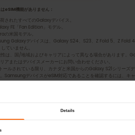
 Galaxy S24 Ultra用のeSIMを入手
バイスにはeSIM機能がありません：
出荷されたすべてのGalaxyデバイス。
alaxy FE「Fan Edition」モデル。
20 Ultraの米国モデル。
 Galaxyデバイスは、Galaxy S24、S23、Z Fold 5、Z Fold
ポートしていません。
IM利用可能性は、国/地域およびキャリアによって異なる場合があります。
キャリアまたはデバイスメーカーにお問い合わせください。
インストールされている限り、カナダと米国からのGalaxy S21シ
す。SamsungデバイスがeSIM対応であることを確認する