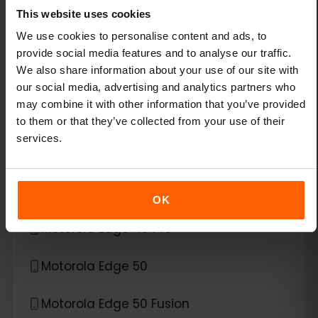
This website uses cookies
Xiaomi Redmi Note 11 Pro 5G
We use cookies to personalise content and ads, to
provide social media features and to analyse our traffic.
Xiaomi Redmi Note 13 Pro
We also share information about your use of our site with
our social media, advertising and analytics partners who
Xiaomi Redmi Note 13 Pro Plus
may combine it with other information that you’ve provided
to them or that they’ve collected from your use of their
services.
*
eSIM互換デバイス
Motorola
Motorola Edge 40 Neo
OK
Motorola Edge 40 Pro
Motorola Edge 50
Motorola Edge 50 Fusion