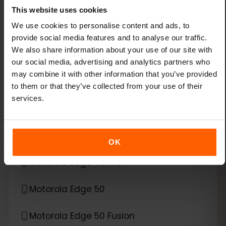
This website uses cookies
Xiaomi Redmi Note 11 Pro 5G
We use cookies to personalise content and ads, to
provide social media features and to analyse our traffic.
Xiaomi Redmi Note 13 Pro
We also share information about your use of our site with
our social media, advertising and analytics partners who
Xiaomi Redmi Note 13 Pro Plus
may combine it with other information that you’ve provided
to them or that they’ve collected from your use of their
services.
*
eSIM互換デバイス
Motorola
Motorola Edge 40 Neo
OK
Motorola Edge 40 Pro
Motorola Edge 50
Motorola Edge 50 Fusion