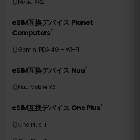
Nokia XR21
eSIM互換デバイス
Planet
*
Computers
Gemini PDA 4G + Wi-Fi
*
eSIM互換デバイス
Nuu
Nuu Mobile X5
*
eSIM互換デバイス
One Plus
One Plus 11