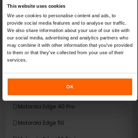
Xiaomi 15
This website uses cookies
We use cookies to personalise content and ads, to
Xiaomi Redmi Note 11 Pro 5G
provide social media features and to analyse our traffic.
We also share information about your use of our site with
Xiaomi Redmi Note 13 Pro
our social media, advertising and analytics partners who
may combine it with other information that you’ve provided
Xiaomi Redmi Note 13 Pro Plus
to them or that they’ve collected from your use of their
services.
*
eSIM互換デバイス
Motorola
OK
Motorola Edge 40 Neo
Motorola Edge 40 Pro
Motorola Edge 50