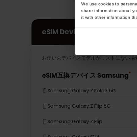
Consent
This website uses coo
We use cookies to perso
share information about
it with other informatio
eSIM Devices
お使いのデバイスモデルがリストにない
eSIM互換デバイス
Samsung
Samsung Galaxy Z Fold3 5G