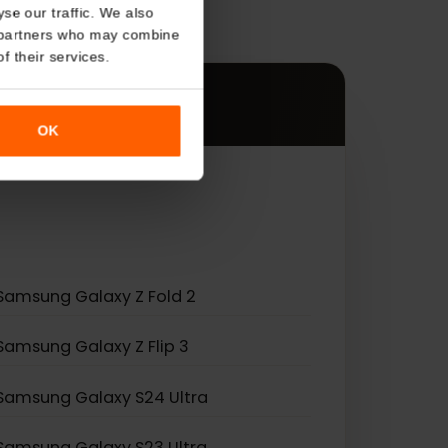
About
s
o analyse our traffic. We also
す。
nalytics partners who may combine
r use of their services.
OK
Samsung Galaxy Z Fold 2