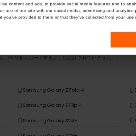
詳細
Details
eSIM Device
kies
nalise content and ads, to provide social media features and t
当社のeSIMカードは以下のデバイスでも動作しま
 your use of our site with our social media, advertising and a
n that you’ve provided to them or that they’ve collected from you
場合、eSIMをサポートするように設計されていません。
*
Samsung Galaxy Z Fold 4