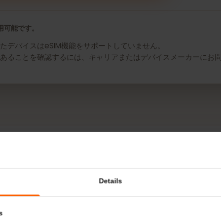
 Moto G Stylus 5G用のeSIMを入手
み利用可能です。
れたデバイスはeSIM機能をサポートしていません。
SIM対応であることを確認するには、キャリアまたはデバイスメー