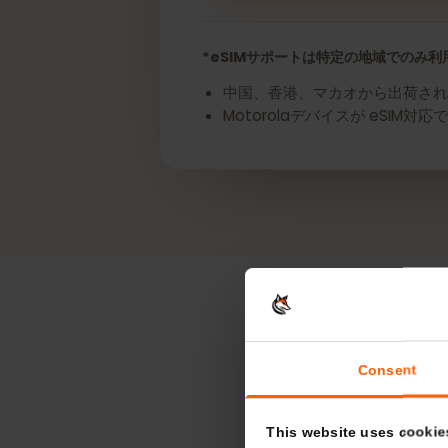
今すぐあなたのMotorola
*eSIMサポートは特定の地域での
中国、香港、マカオから出荷さ
Motorolaデバイスが e