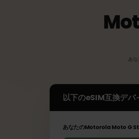
Mo
あ
以下のeSIM互換デ