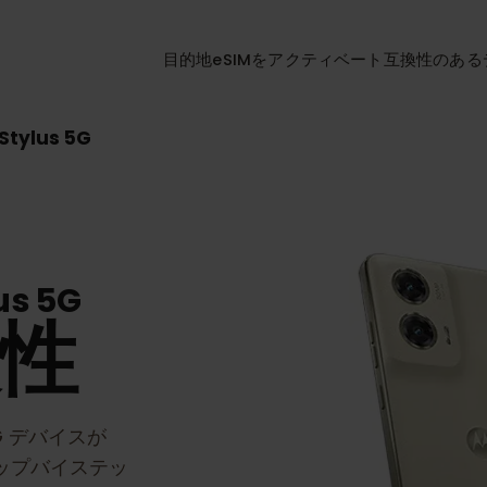
目的地
eSIMをアクティベート
互換性
 G Stylus 5G
ylus 5G
換性
 5G
デバイスが