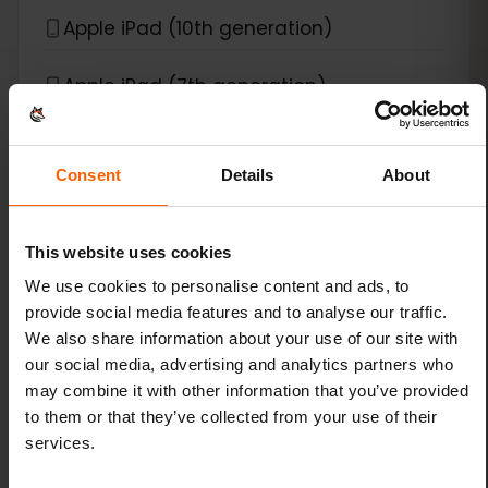
Apple iPad (10th generation)
Apple iPad (7th generation)
Apple iPad (8th generation)
Consent
Details
About
Apple iPad (9th generation)
This website uses cookies
Apple iPad Air (3rd generation)
We use cookies to personalise content and ads, to
provide social media features and to analyse our traffic.
Apple iPad Air (4th generation)
We also share information about your use of our site with
our social media, advertising and analytics partners who
Apple iPad Air (5th generation)
may combine it with other information that you’ve provided
to them or that they’ve collected from your use of their
Apple iPad Air (6th generation)
services.