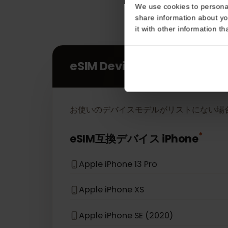
Consent
This website uses coo
We use cookies to perso
share information about
it with other informatio
eSIM Devices
お使いのデバイスモデルがリストにない
*
eSIM互換デバイス
iPhone