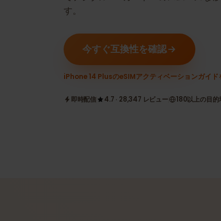
でデジタルSIMカードへのスムーズ
す。
今すぐ互換性を確認
iPhone 14 PlusのeSIMアクティベーション
即時配信
4.7 · 28,347 レビュー
180以上の