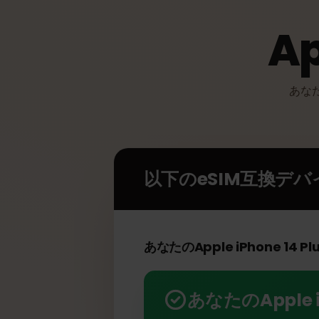
A
あ
以下のeSIM互換デ
あなたのApple iPhone 1