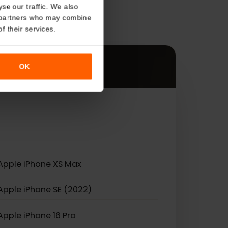
About
s
o analyse our traffic. We also
nalytics partners who may combine
す。
r use of their services.
OK