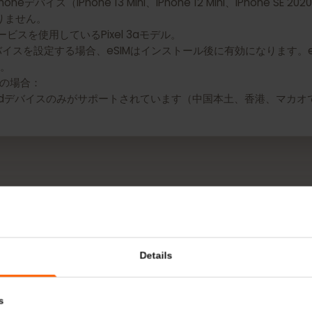
M機能がありません：
デバイス（iPhone 13 Mini、iPhone 12 Mini、iPhone S
性がありません。
nサービスを使用しているPixel 3aモデル。
めてデバイスを設定する場合、eSIMはインストール後に有効になり
さい。
Padの場合：
r機能を備えたiPadデバイスのみがサポートされています（中国本土、