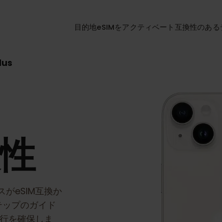
目的地
eSIMをアクティベート
互換性
4 Plus
s
換性
イスがeSIM互換か
ステップのガイド