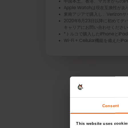
*以下のAppleデバイスにはeSI
中国本土、香港、マカオからのiPhone
Apple Watchは現在互換
東南アジアで購入し、Verizo
2020年6月23日以降に初
キャリアにお問い合わせくだ
*トルコで購入したiPhoneとi
Wi-Fi + Cellula