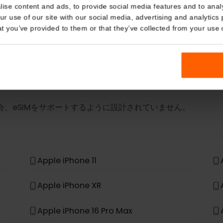
Details
詳細
eSIM Device
kies
nalise content and ads, to provide social media features and t
 your use of our site with our social media, advertising and a
当社のeSIMカードは以下のデバイスでも動作しま
n that you’ve provided to them or that they’ve collected from you
場合、eSIMをサポートするように設計されていません。