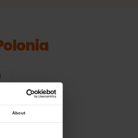
l’
Polonia
tibili