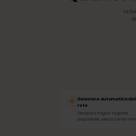
Quale re
La