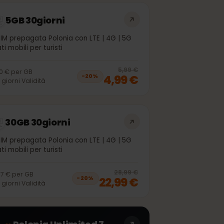
5GB 30giorni
eSIM prepagata Polonia con LTE | 4G | 5G
Dati mobili per turisti
off, was
3,99 €
, now
2,99 €
20
% off, was
5
5,99 €
1,00 €
per
GB
4,99 €
−
20
%
30
giorni
Validità
30GB 30giorni
eSIM prepagata Polonia con LTE | 4G | 5G
Dati mobili per turisti
off, was
20,99 €
, now
16,99 €
20
% off, was
2
28,99 €
0,77 €
per
GB
22,99 €
−
20
%
30
giorni
Validità