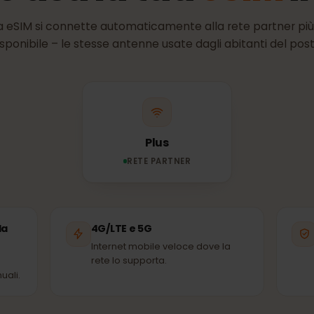
RETE E COPERTURA
te usa la tua
eSI
 tua eSIM si connette automaticamente alla rete partne
disponibile – le stesse antenne usate dagli abitanti de
Plus
RETE PARTNER