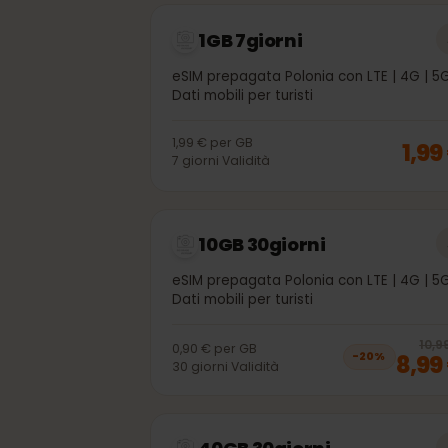
Altri pacchetti dati 
1GB 7giorni
eSIM prepagata Polonia con LTE | 4G 
Dati mobili per turisti
1,99 €
per
GB
1,
7
giorni
Validità
10GB 30giorni
eSIM prepagata Polonia con LTE | 4G 
Dati mobili per turisti
1
0,90 €
per
GB
8,
−
20
%
30
giorni
Validità