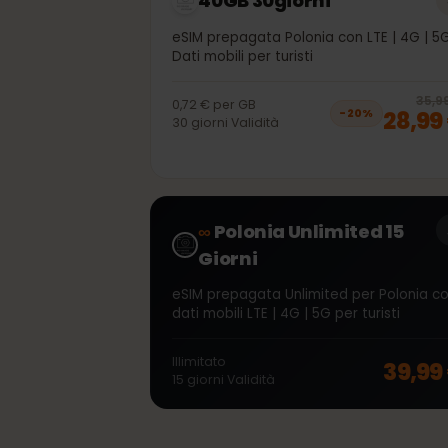
40GB 30giorni
eSIM prepagata Polonia con LTE | 4G 
Dati mobili per turisti
3
0,72 €
per
GB
28,
−
20
%
30
giorni
Validità
∞
Polonia Unlimited 15
Giorni
eSIM prepagata Unlimited per Poloni
dati mobili LTE | 4G | 5G per turisti