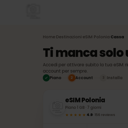
Home
Destinazioni
eSIM
Polonia
Cass
›
›
›
Ti manca solo
Accedi per attivare subito la tua eSI
account per sempre.
Piano
Account
Install
2
3
eSIM
Polonia
Piano 1 GB · 7 giorni
★★★★★
4.9
·
156
reviews