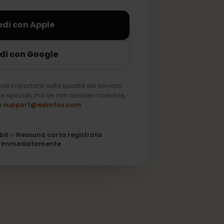
sempre.
Accedi con Apple
Accedi con Google
solo email importanti sulla qualità del servizio.
u offerte speciali, ma se non desideri riceverle,
a nota a
support@esimfox.com
 a 256 bit
Nessuna carta registrata
i attiva immediatamente