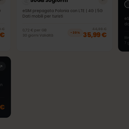
50GB 30giorni
| 5G
eSIM prepagata Polonia con LTE | 4G | 5G
Dati mobili per turisti
20
% off, was
35,99 €
, now
28,99 €
20
% 
5,99 €
44,99 €
0,72 €
per
GB
99 €
35,99 €
−
20
%
30
giorni
Validità
a con