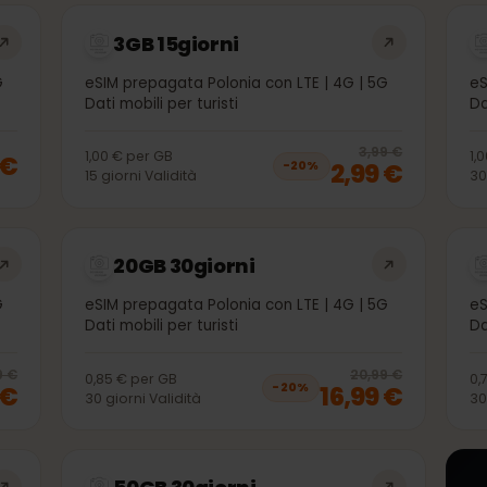
che potrebbero interessarti
3GB 15giorni
| 5G
eSIM prepagata Polonia con LTE | 4G | 5G
Dati mobili per turisti
20
% 
3,99 €
1,00 €
per
GB
99 €
2,99 €
−
20
%
15
giorni
Validità
20GB 30giorni
| 5G
eSIM prepagata Polonia con LTE | 4G | 5G
Dati mobili per turisti
20
% off, was
10,99 €
, now
8,99 €
20
% 
0,99 €
20,99 €
0,85 €
per
GB
99 €
16,99 €
−
20
%
30
giorni
Validità