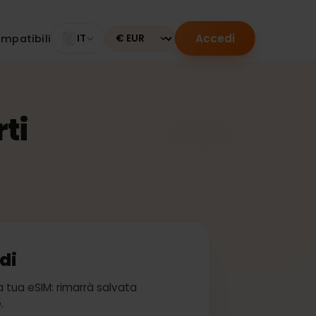
Accedi
tivi compatibili
IT
Currency
terti
accedi
bito la tua eSIM: rimarrà salvata