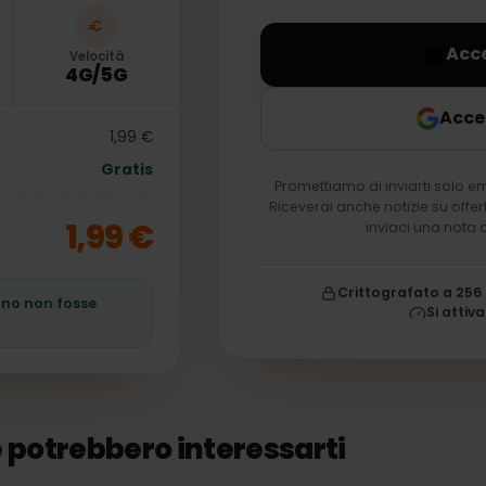
nel tuo account per 
Velocità
4G/5G
1,99 €
Gratis
Promettiamo di inviarti 
Riceverai anche notizie s
1,99 €
inviaci un
Crittografato
 piano non fosse
S