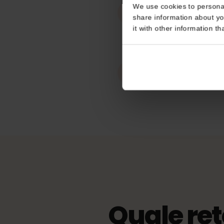
Lavora press
Consent
Polonia
This website uses coo
Hotspot / Te
We use cookies to perso
share information about
Illimitato
it with other informatio
eKYC (verific
Non richiesto