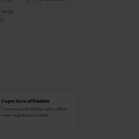
M
in Polonia?
r più forte
l posto.