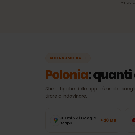
Selezione automatica 
rete
Sempre il miglior segnale
disponibile, senza cambi 
Vel
CONSUMO DATI
Polonia
: quant