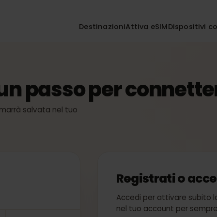
Destinazioni
Attiva eSIM
Disposi
a
 un passo per connet
M: rimarrà salvata nel tuo
a
Registrati o 
Accedi per attivare su