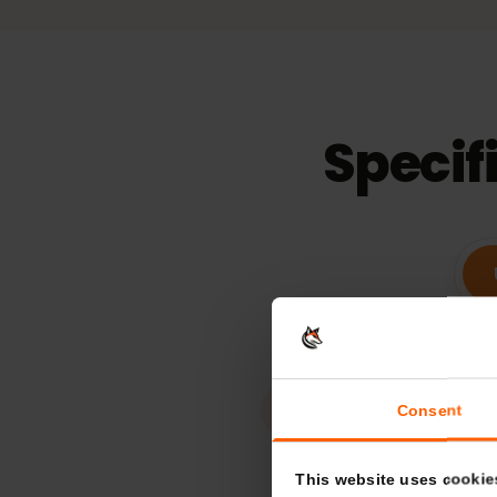
Illimitato
39,
15
giorni
Validità
Specif