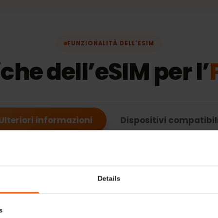
99 €
FUNZIONALITÀ DELL'ESIM
iche dell’eSIM per 
Ulteriori informazioni
Dispositivi compa