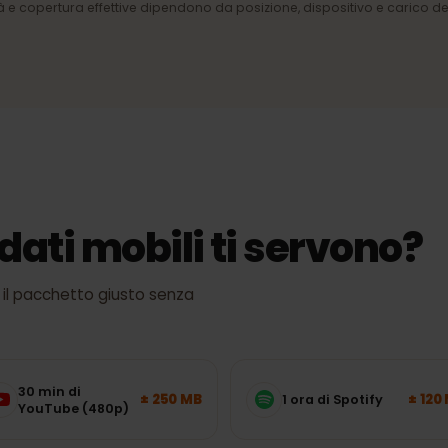
della
4G/LTE e 5G
Internet mobile veloce dove la
rete lo supporta.
manuali.
ocità e copertura effettive dipendono da posizione, dispositivo e car
i dati mobili ti servon