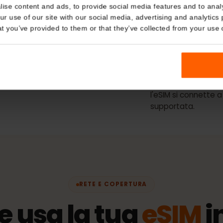
o
Tipo di p
Details
Solo dati
kies
thering
Reti
nalise content and ads, to provide social media features and t
La mig
 your use of our site with our social media, advertising and a
Plus
n that you’ve provided to them or that they’ve collected from you
a dell'identità)
Politica 
Il periodo di 
l'eSIM si conn
supportata.