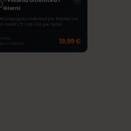
∞
Polonia Unlimited 7
Giorni
eSIM prepagata Unlimited per Polonia con
dati mobili LTE | 4G | 5G per turisti
off, was
44,99 €
, now
35,99 €
Illimitato
19,99 €
7
giorni
Validità