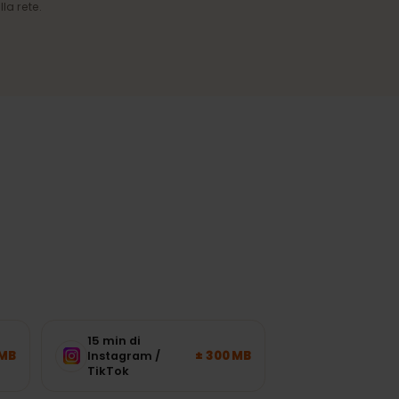
Copertura affidabile
Connessione stabile nelle città e
nelle regioni più visitate.
ico della rete.
o?