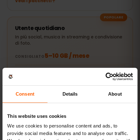
Vedi i pacchetti
POPOLARE
Utente quotidiano
In più social, musica in streaming e condivisione
di foto.
5–10 GB / mese
CONSIGLIATO
Vedi i pacchetti
Consent
Details
About
Streaming e hotspot
Video, videochiamate e connessione per laptop o
tablet.
This website uses cookies
We use cookies to personalise content and ads, to
20 GB+ o Illimitato
CONSIGLIATO
provide social media features and to analyse our traffic.