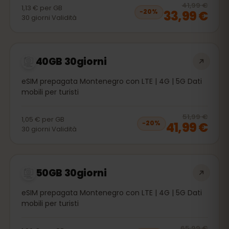
20
% 
41,99 €
1,13 €
per
GB
33,99 €
−
20
%
30
giorni
Validità
40GB 30giorni
eSIM prepagata Montenegro con LTE | 4G | 5G Dati
mobili per turisti
20
% 
51,99 €
1,05 €
per
GB
41,99 €
−
20
%
30
giorni
Validità
50GB 30giorni
eSIM prepagata Montenegro con LTE | 4G | 5G Dati
mobili per turisti
20
% 
65,99 €