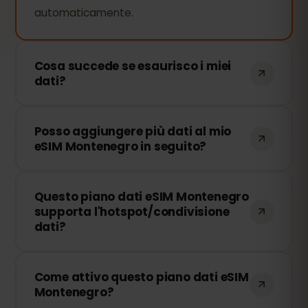
automaticamente.
Cosa succede se esaurisco i miei
dati?
Se consumi tutti i tuoi dati, la
Posso aggiungere più dati al mio
connessione verrà interrotta. Puoi
eSIM Montenegro in seguito?
ricaricare facilmente la tua eSIM dal
pannello di controllo di eSIMFOX e
Sì! Puoi acquistare dati aggiuntivi in
continuare a navigare immediatamente.
Questo piano dati eSIM Montenegro
qualsiasi momento senza dover
supporta l'hotspot/condivisione
reinstallare la tua eSIM. Accedi al tuo
dati?
account e seleziona il quantitativo di dati
che desideri aggiungere.
Sì! Puoi condividere la tua connessione
Come attivo questo piano dati eSIM
dati tramite hotspot con altri dispositivi.
Montenegro?
Tuttavia, velocità e disponibilità