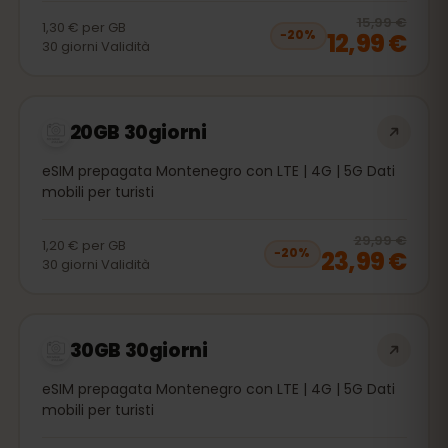
20
% 
15,99 €
1,30 €
per
GB
12,99 €
−
20
%
30
giorni
Validità
20GB 30giorni
eSIM prepagata Montenegro con LTE | 4G | 5G Dati
mobili per turisti
20
% 
29,99 €
1,20 €
per
GB
23,99 €
−
20
%
30
giorni
Validità
30GB 30giorni
eSIM prepagata Montenegro con LTE | 4G | 5G Dati
mobili per turisti