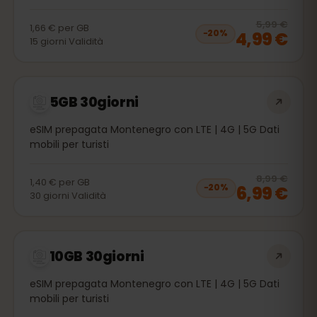
20
% 
5,99 €
1,66 €
per
GB
4,99 €
−
20
%
15
giorni
Validità
5GB 30giorni
eSIM prepagata Montenegro con LTE | 4G | 5G Dati
mobili per turisti
20
% 
8,99 €
1,40 €
per
GB
6,99 €
−
20
%
30
giorni
Validità
10GB 30giorni
eSIM prepagata Montenegro con LTE | 4G | 5G Dati
mobili per turisti