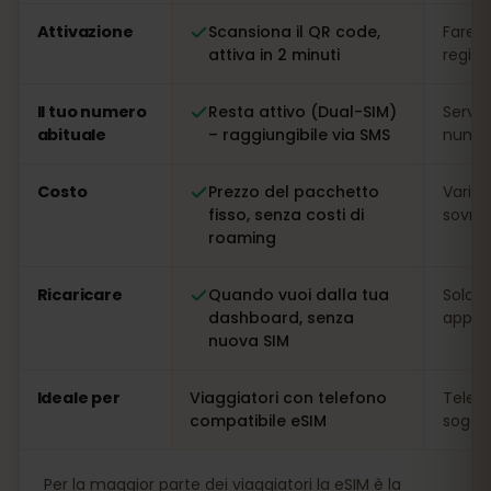
Attivazione
Scansiona il QR code,
Fare l
attiva in 2 minuti
regis
Il tuo numero
Resta attivo (Dual-SIM)
Serve
abituale
– raggiungibile via SMS
numer
Costo
Prezzo del pacchetto
Variab
fisso, senza costi di
sovrap
roaming
Ricaricare
Quando vuoi dalla tua
Solo s
dashboard, senza
app
nuova SIM
Ideale per
Viaggiatori con telefono
Telefo
compatibile eSIM
soggio
Per la maggior parte dei viaggiatori la eSIM è la