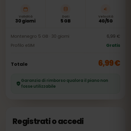
Validità
Dati
Velocità
30 giorni
5 GB
4G/5G
Montenegro 5 GB · 30 giorni
6,99 €
Profilo eSIM
Gratis
6,99 €
Totale
Garanzia di rimborso qualora il piano non
fosse utilizzabile
Registrati o accedi