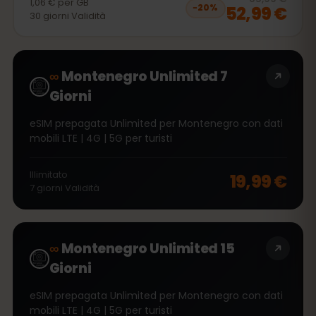
1,06 €
per
GB
52,99 €
−
20
%
30
giorni
Validità
∞
Montenegro Unlimited 7
Giorni
eSIM prepagata Unlimited per Montenegro con dati
mobili LTE | 4G | 5G per turisti
Illimitato
19,99 €
7
giorni
Validità
∞
Montenegro Unlimited 15
Giorni
eSIM prepagata Unlimited per Montenegro con dati
mobili LTE | 4G | 5G per turisti