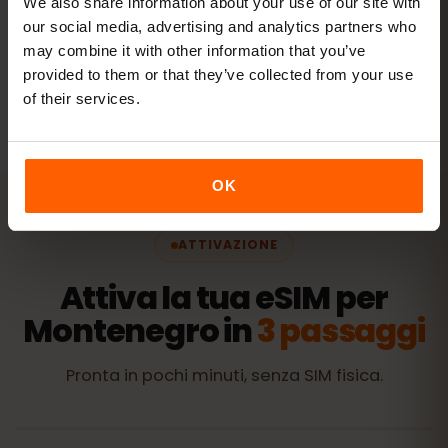
We also share information about your use of our site with
Vedi i pacchetti
our social media, advertising and analytics partners who
may combine it with other information that you’ve
provided to them or that they’ve collected from your use
Tutti i valori sono indicativi. Il consumo reale dipende dal
dispositivo, dalle impostazioni delle app e dall'uso.
of their services.
OK
ATTIVAZIONE
Attiva la tua eSIM per
Montenegro in
3 passaggi
Pronta in pochi minuti, senza SIM fisica.