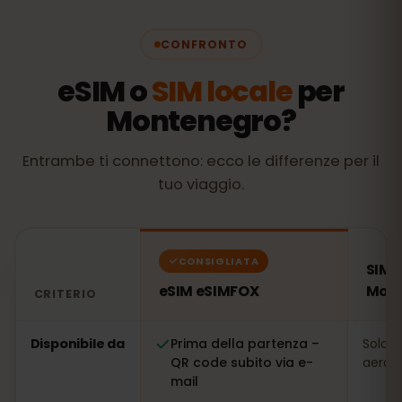
CONFRONTO
eSIM o
SIM locale
per
Montenegro?
Entrambe ti connettono: ecco le differenze per il
tuo viaggio.
CONSIGLIATA
SIM l
eSIM eSIMFOX
Mon
CRITERIO
Confronto: una eSIM eSIMFOX rispetto a una SIM local
Disponibile da
Prima della partenza –
Solo s
QR code subito via e-
aeropo
mail