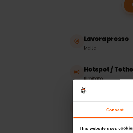
Speci
Lavora press
Malta
Hotspot / Te
Illimitato