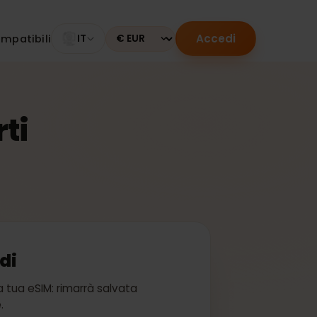
Accedi
tivi compatibili
IT
Currency
terti
accedi
bito la tua eSIM: rimarrà salvata