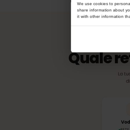
eKYC (verific
Consent
Non richiesto
This website uses coo
We use cookies to perso
share information about
it with other informatio
Quale r
La