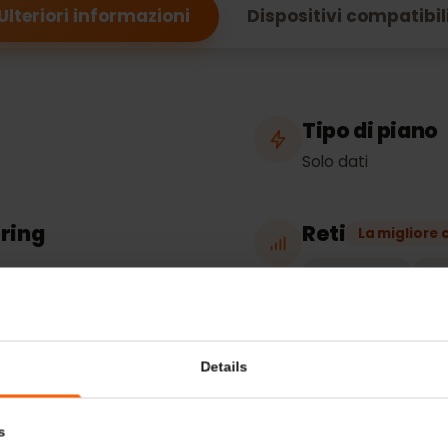
fiche dell’eSIM per
Ulteriori informazioni
Dispositivi compa
o
Tipo di p
Solo dati
thering
Reti
La mig
Vodafone