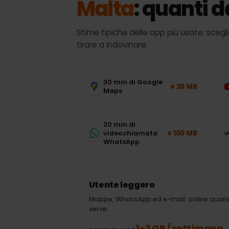
CONSUMO DATI
Malta
: quanti 
Stime tipiche delle app più usate: sc
tirare a indovinare.
30 min di Google
± 20 MB
Maps
20 min di
± 100 MB
videochiamata