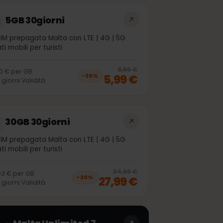
5GB 30giorni
eSIM prepagata Malta con LTE | 4G | 5G
Dati mobili per turisti
off, was
4,99 €
, now
3,99 €
20
% off, was
6
6,99 €
1,20 €
per
GB
5,99 €
−
20
%
30
giorni
Validità
30GB 30giorni
eSIM prepagata Malta con LTE | 4G | 5G
Dati mobili per turisti
off, was
24,99 €
, now
19,99 €
20
% off, was
3
34,99 €
0,93 €
per
GB
27,99 €
−
20
%
30
giorni
Validità