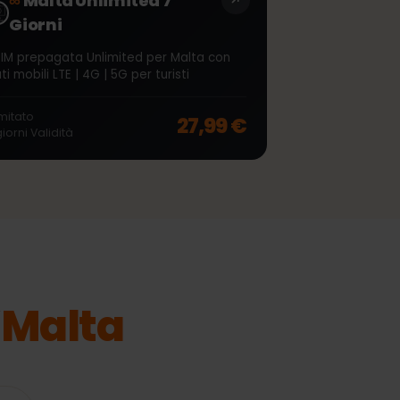
∞
Malta Unlimited 7
Giorni
eSIM prepagata Unlimited per Malta con
dati mobili LTE | 4G | 5G per turisti
off, was
54,99 €
, now
43,99 €
Illimitato
27,99 €
7
giorni
Validità