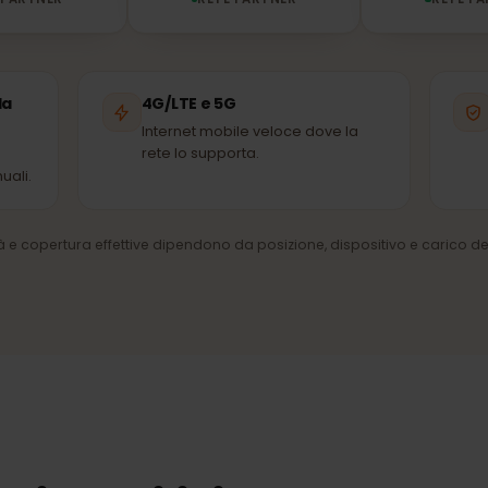
Vodafone
GO
ETE PARTNER
RETE PARTNER
della
4G/LTE e 5G
Internet mobile veloce dove la
rete lo supporta.
manuali.
ocità e copertura effettive dipendono da posizione, dispositivo e car