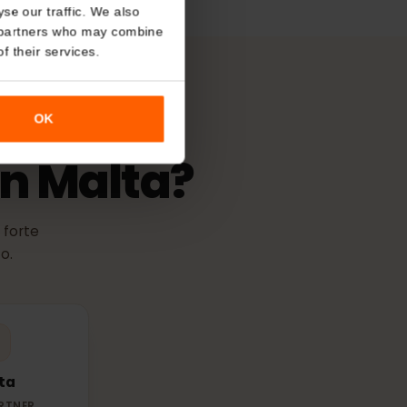
di attivazione
About
validità ha inizio nel momento in cui
ette a una qualsiasi rete
o analyse our traffic. We also
nalytics partners who may combine
r use of their services.
OK
M
in Malta?
r più forte
l posto.