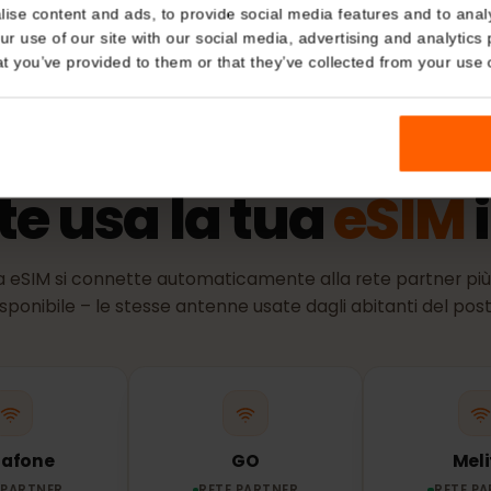
a dell'identità)
Politica 
Details
Il periodo di 
l'eSIM si conn
supportata.
kies
nalise content and ads, to provide social media features and t
 your use of our site with our social media, advertising and a
n that you’ve provided to them or that they’ve collected from you
RETE E COPERTURA
ete usa la tua
eSI
 tua eSIM si connette automaticamente alla rete partne
disponibile – le stesse antenne usate dagli abitanti de