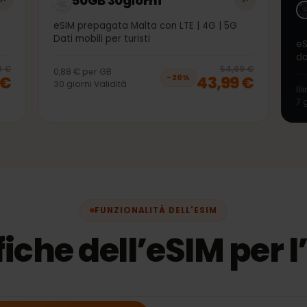
50GB 30giorni
 5G
eSIM prepagata Malta con LTE | 4G | 5G
Dati mobili per turisti
20
% off, was
43,99 €
, now
34,99 €
20
% 
3,99 €
54,99 €
0,88 €
per
GB
99 €
43,99 €
−
20
%
30
giorni
Validità
FUNZIONALITÀ DELL'ESIM