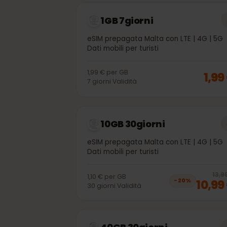
Altri pacchetti dati 
1GB 7giorni
eSIM prepagata Malta con LTE | 4G |
Dati mobili per turisti
1,99 €
per
GB
1,
7
giorni
Validità
10GB 30giorni
eSIM prepagata Malta con LTE | 4G |
Dati mobili per turisti
1
1,10 €
per
GB
10,
−
20
%
30
giorni
Validità