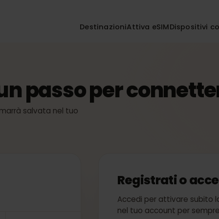
Destinazioni
Attiva eSIM
Disposi
 un passo per connet
M: rimarrà salvata nel tuo
a
Registrati o 
Accedi per attivare su