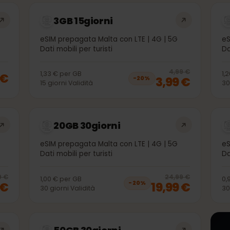
che potrebbero interessarti
3GB 15giorni
 5G
eSIM prepagata Malta con LTE | 4G | 5G
Dati mobili per turisti
20
% 
4,99 €
1,33 €
per
GB
99 €
3,99 €
−
20
%
15
giorni
Validità
20GB 30giorni
 5G
eSIM prepagata Malta con LTE | 4G | 5G
Dati mobili per turisti
20
% off, was
13,99 €
, now
10,99 €
20
% 
3,99 €
24,99 €
1,00 €
per
GB
99 €
19,99 €
−
20
%
30
giorni
Validità