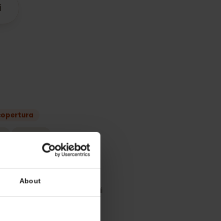
 l’
Malta
tibili
iano
liore copertura
GO
Melita