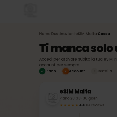
Home
Destinazioni
eSIM
Malta
Cassa
›
›
›
Ti manca solo
Accedi per attivare subito la tua eSI
account per sempre.
Piano
Account
Install
2
3
eSIM
Malta
Piano 20 GB · 30 giorni
★★★★★
4.8
·
84
reviews