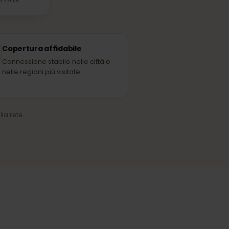
Melita
RETE PARTNER
Copertura affidabile
Connessione stabile nelle città e
nelle regioni più visitate.
ico della rete.