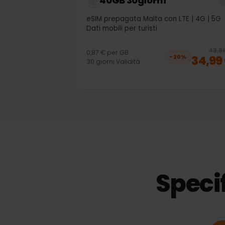
40GB 30giorni
eSIM prepagata Malta con LTE | 4G |
Dati mobili per turisti
4
0,87 €
per
GB
34,
−
20
%
30
giorni
Validità