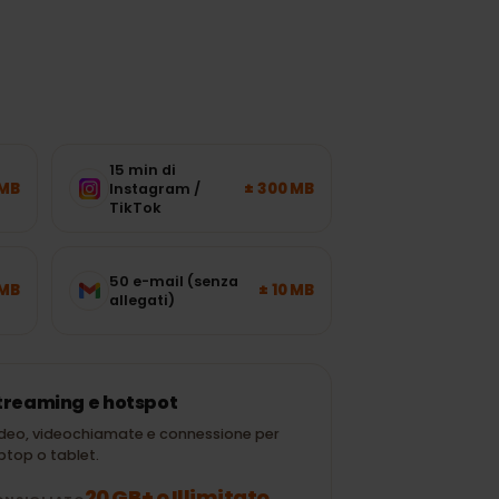
15 min di
± 120 MB
± 300 MB
Instagram /
TikTok
50 e-mail (senza
± 700 MB
± 10 MB