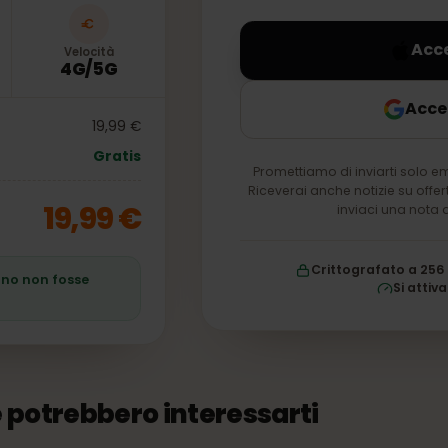
nel tuo account per 
Velocità
4G/5G
19,99 €
Gratis
Promettiamo di inviarti 
Riceverai anche notizie s
19,99 €
inviaci un
Crittografato
 piano non fosse
S