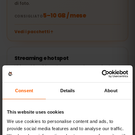
di foto.
5–10 GB / mese
CONSIGLIATO
Vedi i pacchetti
Streaming e hotspot
Video, videochiamate e connessione per laptop o
tablet.
20 GB+ o Illimitato
CONSIGLIATO
Consent
Details
About
Vedi i pacchetti
This website uses cookies
Tutti i valori sono indicativi. Il consumo reale dipende dal
We use cookies to personalise content and ads, to
dispositivo, dalle impostazioni delle app e dall'uso.
provide social media features and to analyse our traffic.