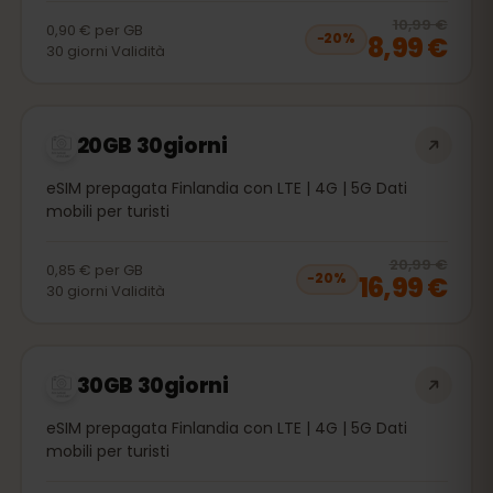
20
% 
10,99 €
0,90 €
per
GB
8,99 €
−
20
%
30
giorni
Validità
20GB 30giorni
eSIM prepagata Finlandia con LTE | 4G | 5G Dati
mobili per turisti
20
% 
20,99 €
0,85 €
per
GB
16,99 €
−
20
%
30
giorni
Validità
30GB 30giorni
eSIM prepagata Finlandia con LTE | 4G | 5G Dati
mobili per turisti