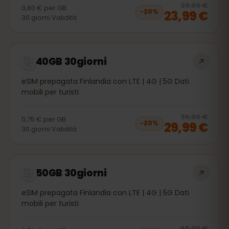
20
% 
29,99 €
0,80 €
per
GB
23,99 €
−
20
%
30
giorni
Validità
40GB 30giorni
eSIM prepagata Finlandia con LTE | 4G | 5G Dati
mobili per turisti
20
% 
36,99 €
0,75 €
per
GB
29,99 €
−
20
%
30
giorni
Validità
50GB 30giorni
eSIM prepagata Finlandia con LTE | 4G | 5G Dati
mobili per turisti
20
% 
45,99 €