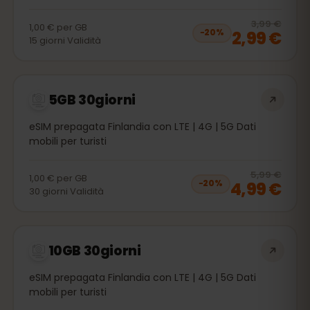
20
% 
3,99 €
1,00 €
per
GB
2,99 €
−
20
%
15
giorni
Validità
5GB 30giorni
eSIM prepagata Finlandia con LTE | 4G | 5G Dati
mobili per turisti
20
% 
5,99 €
1,00 €
per
GB
4,99 €
−
20
%
30
giorni
Validità
10GB 30giorni
eSIM prepagata Finlandia con LTE | 4G | 5G Dati
mobili per turisti