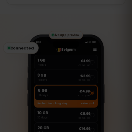
eSIM.
Questa eSIM è solo per dati mobili.
Tuttavia, puoi utilizzare app come
WhatsApp, FaceTime o Skype per
effettuare chiamate e inviare messaggi.