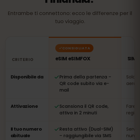
Entrambe ti connettono: ecco le differenze per il
tuo viaggio.
CONSIGLIATA
eSIM eSIMFOX
SIM l
CRITERIO
Confronto: una eSIM eSIMFOX rispetto a una SIM locale 
Disponibile da
Prima della partenza –
Solo s
QR code subito via e-
aeropo
mail
Attivazione
Scansiona il QR code,
Fare l
attiva in 2 minuti
regis
Il tuo numero
Resta attivo (Dual-SIM)
Serve
abituale
– raggiungibile via SMS
numer