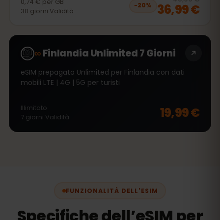
0,74 €
per
GB
36,99 €
−
20
%
30
giorni
Validità
∞
Finlandia Unlimited 7 Giorni
eSIM prepagata Unlimited per Finlandia con dati
mobili LTE | 4G | 5G per turisti
Illimitato
19,99 €
7
giorni
Validità
FUNZIONALITÀ DELL'ESIM
Specifiche dell’eSIM per