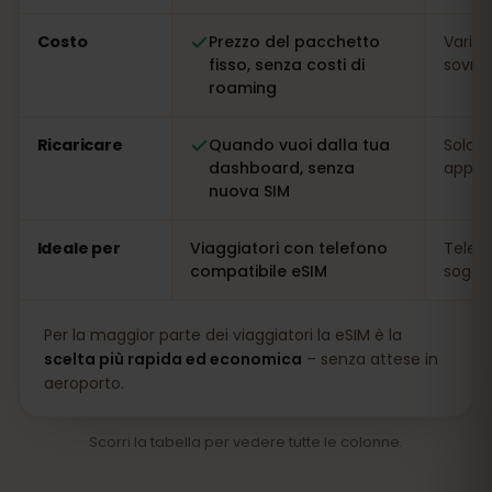
Costo
Prezzo del pacchetto
Variab
fisso, senza costi di
sovrap
roaming
Ricaricare
Quando vuoi dalla tua
Solo s
dashboard, senza
app
nuova SIM
Ideale per
Viaggiatori con telefono
Telefo
compatibile eSIM
soggio
Per la maggior parte dei viaggiatori la eSIM è la
scelta più rapida ed economica
– senza attese in
aeroporto.
Scorri la tabella per vedere tutte le colonne.