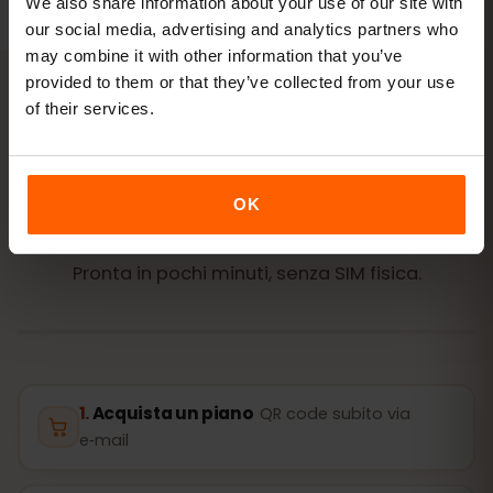
We also share information about your use of our site with
our social media, advertising and analytics partners who
may combine it with other information that you’ve
provided to them or that they’ve collected from your use
of their services.
ATTIVAZIONE
Attiva la tua eSIM per
OK
Finlandia in
3 passaggi
Pronta in pochi minuti, senza SIM fisica.
Acquista un piano
QR code subito via
e‑mail