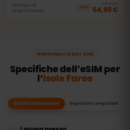
20
% 
68,99 €
1,83 €
per
GB
54,99 €
−
20
%
30
giorni
Validità
FUNZIONALITÀ DELL'ESIM
Specifiche dell’eSIM per
l’
Isole Faroe
Ulteriori informazioni
Dispositivi compatibili
Lavora presso