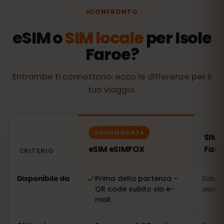
CONFRONTO
eSIM o
SIM locale
per Isole
Faroe?
Entrambe ti connettono: ecco le differenze per il
tuo viaggio.
CONSIGLIATA
SIM l
eSIM eSIMFOX
Faro
CRITERIO
Confronto: una eSIM eSIMFOX rispetto a una SIM locale 
Disponibile da
Prima della partenza –
Solo s
QR code subito via e-
aeropo
mail