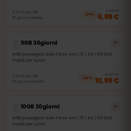
20
% 
8,99 €
2,33 €
per
GB
6,99 €
−
20
%
15
giorni
Validità
5GB 30giorni
eSIM prepagata Isole Faroe con LTE | 4G | 5G Dati
mobili per turisti
20
% 
13,99 €
2,20 €
per
GB
10,99 €
−
20
%
30
giorni
Validità
10GB 30giorni
eSIM prepagata Isole Faroe con LTE | 4G | 5G Dati
mobili per turisti