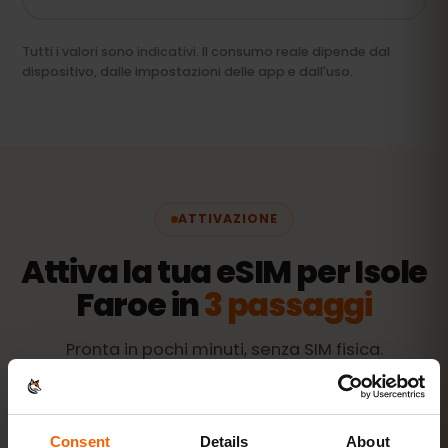
Tutti i valori sono indicativi. Il consumo reale dipende dal
dispositivo, dalle impostazioni delle app e dall'uso.
ATTIVAZIONE
Attiva la tua eSIM per Isole
Faroe in
3 passaggi
Pronta in pochi minuti, senza SIM fisica.
Consent
Details
About