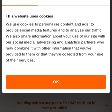
Acquista un piano
QR code subito via
e‑mail
This website uses cookies
We use cookies to personalise content and ads, to
Installa la eSIM
scansiona il QR code a
provide social media features and to analyse our traffic.
casa con il Wi‑Fi
We also share information about your use of our site with
our social media, advertising and analytics partners who
may combine it with other information that you’ve
Vai online
attiva il roaming dati in Isole
provided to them or that they’ve collected from your use
Faroe
of their services.
La configurazione richiede solo 2 minuti: iPhone
Impostazioni → Cellulare → Aggiungi eSIM
, Android
OK
Rete e Internet → SIM
. La validità del piano parte al
primo utilizzo, non all’acquisto.
Il tuo dispositivo supporta l’eSIM? Verifica la
compatibilità