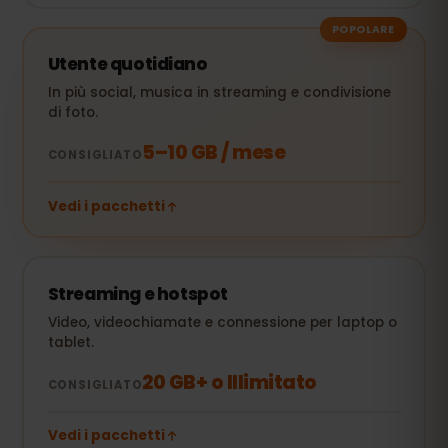
POPOLARE
Utente quotidiano
In più social, musica in streaming e condivisione
di foto.
5–10 GB / mese
CONSIGLIATO
Vedi i pacchetti
Streaming e hotspot
Video, videochiamate e connessione per laptop o
tablet.
20 GB+ o Illimitato
CONSIGLIATO
Vedi i pacchetti