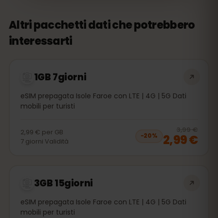
Altri pacchetti dati che potrebbero
interessarti
1GB 7giorni
eSIM prepagata Isole Faroe con LTE | 4G | 5G Dati
mobili per turisti
20
% 
3,99 €
2,99 €
per
GB
2,99 €
−
20
%
7
giorni
Validità
3GB 15giorni
eSIM prepagata Isole Faroe con LTE | 4G | 5G Dati
mobili per turisti