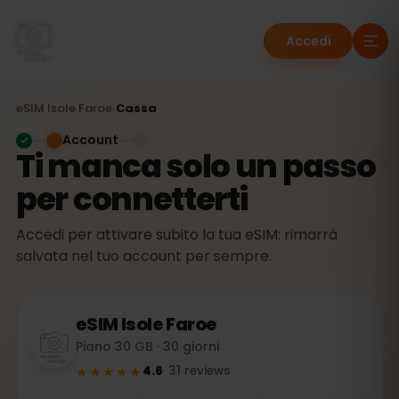
Accedi
eSIM
Isole Faroe
›
Cassa
Account
Ti manca solo un passo
per connetterti
Accedi per attivare subito la tua eSIM: rimarrà
salvata nel tuo account per sempre.
eSIM
Isole Faroe
Piano 30 GB · 30 giorni
★★★★★
4.6
·
31
reviews