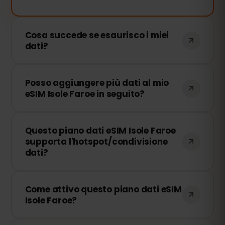
Cosa succede se esaurisco i miei
dati?
Se consumi tutti i tuoi dati, la
Posso aggiungere più dati al mio
connessione verrà interrotta. Puoi
eSIM Isole Faroe in seguito?
ricaricare facilmente la tua eSIM dal
pannello di controllo di eSIMFOX e
Sì! Puoi acquistare dati aggiuntivi in
continuare a navigare immediatamente.
Questo piano dati eSIM Isole Faroe
qualsiasi momento senza dover
supporta l'hotspot/condivisione
reinstallare la tua eSIM. Accedi al tuo
dati?
account e seleziona il quantitativo di dati
che desideri aggiungere.
Sì! Puoi condividere la tua connessione
Come attivo questo piano dati eSIM
dati tramite hotspot con altri dispositivi.
Isole Faroe?
Tuttavia, velocità e disponibilità
dipendono dall'operatore di rete locale.
Dopo l'acquisto, riceverai un codice QR