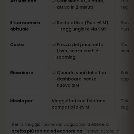
Attivazione
Scansiona il QR code,
Fare l
attiva in 2 minuti
regis
Il tuo numero
Resta attivo (Dual-SIM)
Serve
abituale
– raggiungibile via SMS
numer
Costo
Prezzo del pacchetto
Variab
fisso, senza costi di
sovrap
roaming
Ricaricare
Quando vuoi dalla tua
Solo s
dashboard, senza
app
nuova SIM
Ideale per
Viaggiatori con telefono
Telefo
compatibile eSIM
soggio
Per la maggior parte dei viaggiatori la eSIM è la
scelta più rapida ed economica
– senza attese in