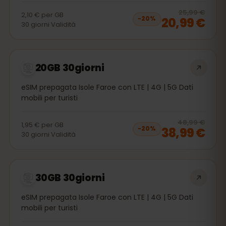
20
% 
25,99 €
2,10 €
per
GB
20,99 €
−
20
%
30
giorni
Validità
20GB 30giorni
eSIM prepagata Isole Faroe con LTE | 4G | 5G Dati
mobili per turisti
20
% 
48,99 €
1,95 €
per
GB
38,99 €
−
20
%
30
giorni
Validità
30GB 30giorni
eSIM prepagata Isole Faroe con LTE | 4G | 5G Dati
mobili per turisti