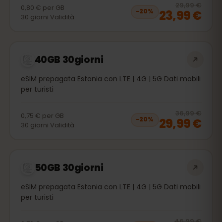
20
% 
29,99 €
0,80 €
per
GB
23,99 €
−
20
%
30
giorni
Validità
40GB 30giorni
eSIM prepagata Estonia con LTE | 4G | 5G Dati mobili
per turisti
20
% 
36,99 €
0,75 €
per
GB
29,99 €
−
20
%
30
giorni
Validità
50GB 30giorni
eSIM prepagata Estonia con LTE | 4G | 5G Dati mobili
per turisti
20
% 
46,99 €