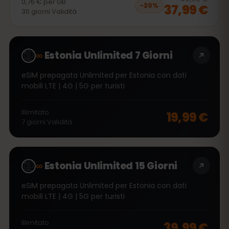
0,76 €
per
GB
37,99 €
−
20
%
30
giorni
Validità
∞
Estonia Unlimited 7 Giorni
eSIM prepagata Unlimited per Estonia con dati
mobili LTE | 4G | 5G per turisti
Illimitato
19,99 €
7
giorni
Validità
∞
Estonia Unlimited 15 Giorni
eSIM prepagata Unlimited per Estonia con dati
mobili LTE | 4G | 5G per turisti
Illimitato
39,99 €