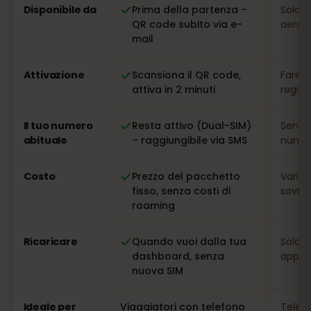
Disponibile da
Prima della partenza –
Solo s
QR code subito via e-
aeropo
mail
Attivazione
Scansiona il QR code,
Fare l
attiva in 2 minuti
regis
Il tuo numero
Resta attivo (Dual-SIM)
Serve
abituale
– raggiungibile via SMS
numer
Costo
Prezzo del pacchetto
Variab
fisso, senza costi di
sovrap
roaming
Ricaricare
Quando vuoi dalla tua
Solo s
dashboard, senza
app
nuova SIM
Ideale per
Viaggiatori con telefono
Telefo