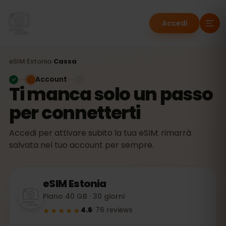
Accedi
eSIM
Estonia
›
Cassa
Account
Ti manca solo un passo
per connetterti
Accedi per attivare subito la tua eSIM: rimarrà
salvata nel tuo account per sempre.
eSIM
Estonia
Piano 40 GB · 30 giorni
★★★★★
4.6
·
76
reviews