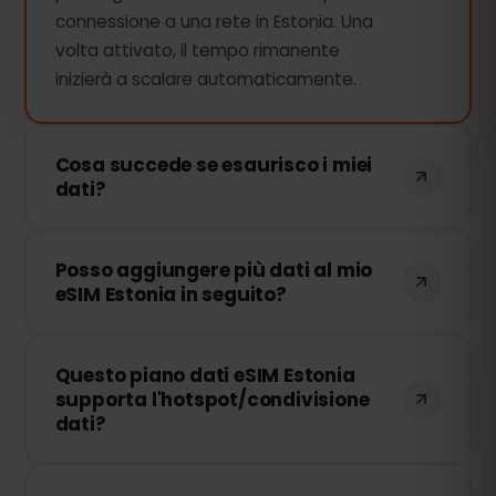
connessione a una rete in Estonia. Una
volta attivato, il tempo rimanente
inizierà a scalare automaticamente.
Cosa succede se esaurisco i miei
dati?
Se consumi tutti i tuoi dati, la
Posso aggiungere più dati al mio
connessione verrà interrotta. Puoi
eSIM Estonia in seguito?
ricaricare facilmente la tua eSIM dal
pannello di controllo di eSIMFOX e
Sì! Puoi acquistare dati aggiuntivi in
continuare a navigare immediatamente.
Questo piano dati eSIM Estonia
qualsiasi momento senza dover
supporta l'hotspot/condivisione
reinstallare la tua eSIM. Accedi al tuo
dati?
account e seleziona il quantitativo di dati
che desideri aggiungere.
Sì! Puoi condividere la tua connessione