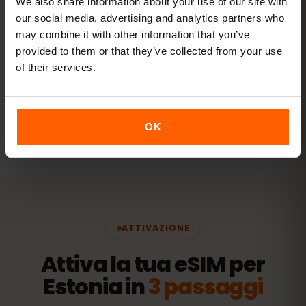
We also share information about your use of our site with
tablet.
our social media, advertising and analytics partners who
20 GB+ o Illimitato
may combine it with other information that you’ve
CONSIGLIATO
provided to them or that they’ve collected from your use
of their services.
Vedi i pacchetti
Tutti i valori sono indicativi. Il consumo reale dipende dal
OK
dispositivo, dalle impostazioni delle app e dall'uso.
ATTIVAZIONE
Attiva la tua eSIM per
Estonia in
3 passaggi