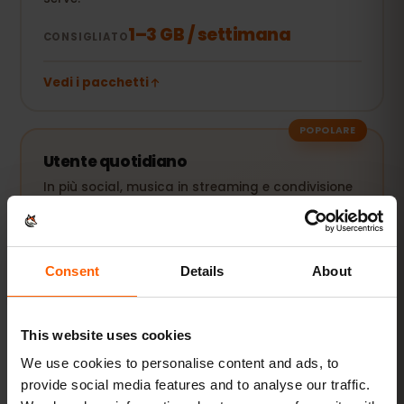
1–3 GB / settimana
CONSIGLIATO
Vedi i pacchetti
POPOLARE
Utente quotidiano
In più social, musica in streaming e condivisione
di foto.
5–10 GB / mese
CONSIGLIATO
Consent
Details
About
Vedi i pacchetti
This website uses cookies
We use cookies to personalise content and ads, to
Streaming e hotspot
provide social media features and to analyse our traffic.
Video, videochiamate e connessione per laptop o