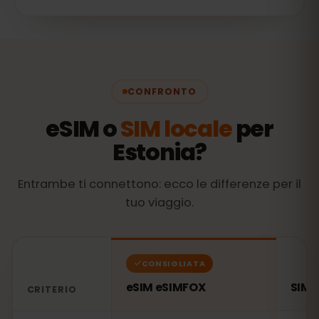
CONFRONTO
eSIM o
SIM locale
per
Estonia?
Entrambe ti connettono: ecco le differenze per il
tuo viaggio.
CONSIGLIATA
eSIM eSIMFOX
SIM l
CRITERIO
Confronto: una eSIM eSIMFOX rispetto a una SIM locale 