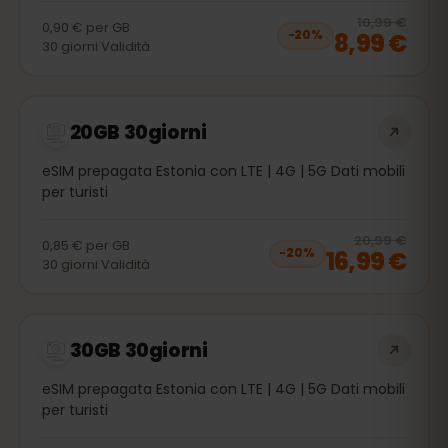
20
% 
10,99 €
0,90 €
per
GB
8,99 €
−
20
%
30
giorni
Validità
20GB 30giorni
eSIM prepagata Estonia con LTE | 4G | 5G Dati mobili
per turisti
20
% 
20,99 €
0,85 €
per
GB
16,99 €
−
20
%
30
giorni
Validità
30GB 30giorni
eSIM prepagata Estonia con LTE | 4G | 5G Dati mobili
per turisti