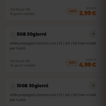
20
% 
3,99 €
1,00 €
per
GB
2,99 €
−
20
%
15
giorni
Validità
5GB 30giorni
eSIM prepagata Estonia con LTE | 4G | 5G Dati mobili
per turisti
20
% 
5,99 €
1,00 €
per
GB
4,99 €
−
20
%
30
giorni
Validità
10GB 30giorni
eSIM prepagata Estonia con LTE | 4G | 5G Dati mobili
per turisti