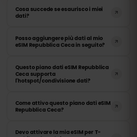
Cosa succede se esaurisco i miei
dati?
Se consumi tutti i tuoi dati, la
Posso aggiungere più dati al mio
connessione verrà interrotta. Puoi
eSIM Repubblica Ceca in seguito?
ricaricare facilmente la tua eSIM dal
pannello di controllo di eSIMFOX e
Sì! Puoi acquistare dati aggiuntivi in
continuare a navigare immediatamente.
Questo piano dati eSIM Repubblica
qualsiasi momento senza dover
Ceca supporta
reinstallare la tua eSIM. Accedi al tuo
l'hotspot/condivisione dati?
account e seleziona il quantitativo di dati
che desideri aggiungere.
Sì! Puoi condividere la tua connessione
Come attivo questo piano dati eSIM
dati tramite hotspot con altri dispositivi.
Repubblica Ceca?
Tuttavia, velocità e disponibilità
dipendono dall'operatore di rete locale.
Dopo l'acquisto, riceverai un codice QR
Devo attivare la mia eSIM per T-
via email. Basta scansionarlo nelle