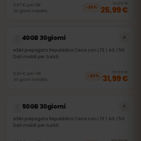
20
% 
31,99 €
0,87 €
per
GB
25,99 €
−
20
%
30
giorni
Validità
40GB 30giorni
eSIM prepagata Repubblica Ceca con LTE | 4G | 5G
Dati mobili per turisti
20
% 
39,99 €
0,80 €
per
GB
31,99 €
−
20
%
30
giorni
Validità
50GB 30giorni
eSIM prepagata Repubblica Ceca con LTE | 4G | 5G
Dati mobili per turisti
20
% 
49,99 €