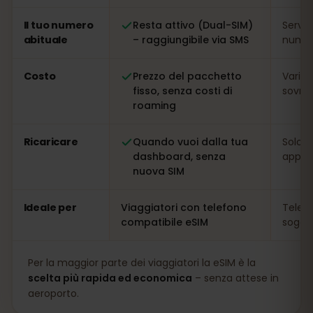
Il tuo numero
Resta attivo (Dual-SIM)
Serve
abituale
– raggiungibile via SMS
numer
Costo
Prezzo del pacchetto
Variab
fisso, senza costi di
sovrap
roaming
Ricaricare
Quando vuoi dalla tua
Solo s
dashboard, senza
app
nuova SIM
Ideale per
Viaggiatori con telefono
Telefo
compatibile eSIM
soggio
Per la maggior parte dei viaggiatori la eSIM è la
scelta più rapida ed economica
– senza attese in
aeroporto.