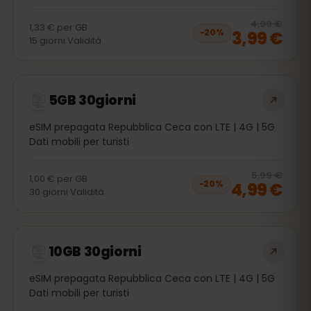
20
% 
4,99 €
1,33 €
per
GB
3,99 €
−
20
%
15
giorni
Validità
5GB 30giorni
eSIM prepagata Repubblica Ceca con LTE | 4G | 5G
Dati mobili per turisti
20
% 
5,99 €
1,00 €
per
GB
4,99 €
−
20
%
30
giorni
Validità
10GB 30giorni
eSIM prepagata Repubblica Ceca con LTE | 4G | 5G
Dati mobili per turisti