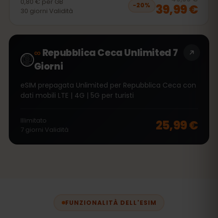
0,80 €
per
GB
39,99 €
−
20
%
30
giorni
Validità
∞
Repubblica Ceca Unlimited 7
Giorni
eSIM prepagata Unlimited per Repubblica Ceca con
dati mobili LTE | 4G | 5G per turisti
Illimitato
25,99 €
7
giorni
Validità
FUNZIONALITÀ DELL'ESIM