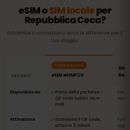
eSIM o
SIM locale
per
Repubblica Ceca?
Entrambe ti connettono: ecco le differenze per il
tuo viaggio.
CONSIGLIATA
SIM l
eSIM eSIMFOX
Repu
CRITERIO
Confronto: una eSIM eSIMFOX rispetto a una SIM locale
Disponibile da
Prima della partenza –
Solo s
QR code subito via e-
aeropo
mail
Attivazione
Scansiona il QR code,
Fare l
attiva in 2 minuti
regis