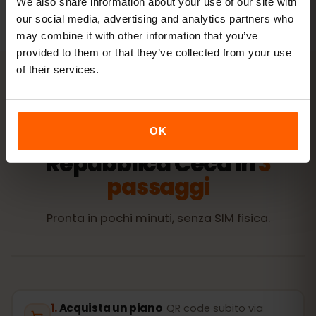
We also share information about your use of our site with
our social media, advertising and analytics partners who
may combine it with other information that you’ve
provided to them or that they’ve collected from your use
of their services.
ATTIVAZIONE
Attiva la tua eSIM per
OK
Repubblica Ceca in
3
passaggi
Pronta in pochi minuti, senza SIM fisica.
Acquista un piano
QR code subito via