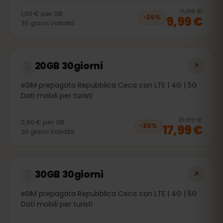
20
% 
11,99 €
1,00 €
per
GB
9,99 €
−
20
%
30
giorni
Validità
20GB 30giorni
eSIM prepagata Repubblica Ceca con LTE | 4G | 5G
Dati mobili per turisti
20
% 
21,99 €
0,90 €
per
GB
17,99 €
−
20
%
30
giorni
Validità
30GB 30giorni
eSIM prepagata Repubblica Ceca con LTE | 4G | 5G
Dati mobili per turisti