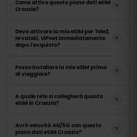
Come attivo questo piano dati eSIM
dati tramite hotspot con altri dispositivi.
Croazia?
Tuttavia, velocità e disponibilità
dipendono dall'operatore di rete locale.
Dopo l'acquisto, riceverai un codice QR
Devo attivare la mia eSIM per Tele2,
via email. Basta scansionarlo nelle
Hrvatski, VIPnet immediatamente
impostazioni eSIM del tuo dispositivo e
dopo l'acquisto?
sarai pronto per partire, senza bisogno di
cambiare SIM fisica!
No! Puoi installare la tua eSIM in qualsiasi
Posso installare la mia eSIM prima
momento. La sua validità inizia solo
di viaggiare?
quando ti connetti a una rete in Tele2,
Hrvatski, VIPnet.
Sì! Ti consigliamo di installare la tua eSIM
A quale rete si collegherà questa
prima della partenza per assicurarti che
eSIM in Croazia?
sia pronta all'uso. Assicurati solo di non
connetterti a una rete prima di arrivare in
Questa eSIM si connette alle migliori reti
Croazia per evitare un'attivazione
Avrò velocità 4G/5G con questo
disponibili in Croazia, inclusa Tele2,
anticipata.
piano dati eSIM Croazia?
Hrvatski, VIPnet, per garantirti una