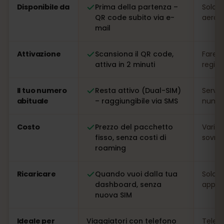
Disponibile da
Prima della partenza –
Solo s
QR code subito via e-
aeropo
mail
Attivazione
Scansiona il QR code,
Fare l
attiva in 2 minuti
regis
Il tuo numero
Resta attivo (Dual-SIM)
Serve
abituale
– raggiungibile via SMS
numer
Costo
Prezzo del pacchetto
Variab
fisso, senza costi di
sovrap
roaming
Ricaricare
Quando vuoi dalla tua
Solo s
dashboard, senza
app
nuova SIM
Ideale per
Viaggiatori con telefono
Telefo