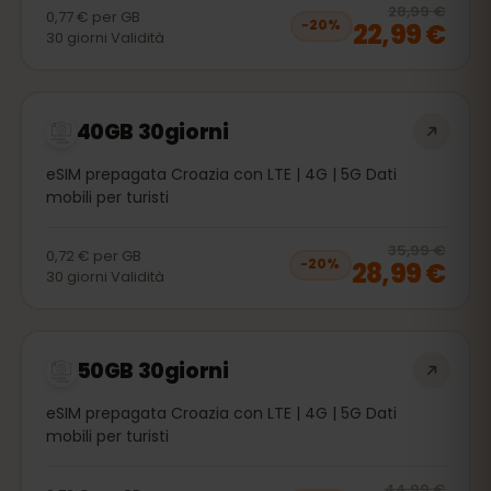
20
% 
28,99 €
0,77 €
per
GB
22,99 €
−
20
%
30
giorni
Validità
40GB 30giorni
eSIM prepagata Croazia con LTE | 4G | 5G Dati
mobili per turisti
20
% 
35,99 €
0,72 €
per
GB
28,99 €
−
20
%
30
giorni
Validità
50GB 30giorni
eSIM prepagata Croazia con LTE | 4G | 5G Dati
mobili per turisti
20
% 
44,99 €