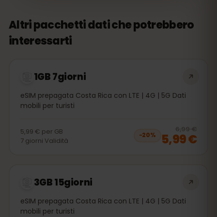
Altri pacchetti dati che potrebbero
interessarti
1GB 7giorni
eSIM prepagata Costa Rica con LTE | 4G | 5G Dati
mobili per turisti
20
% 
6,99 €
5,99 €
per
GB
5,99 €
−
20
%
7
giorni
Validità
3GB 15giorni
eSIM prepagata Costa Rica con LTE | 4G | 5G Dati
mobili per turisti