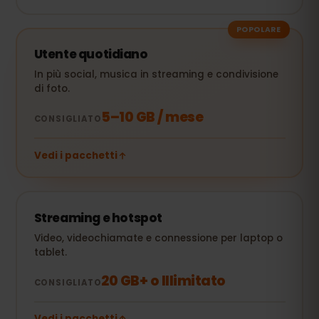
POPOLARE
Utente quotidiano
In più social, musica in streaming e condivisione
di foto.
5–10 GB / mese
CONSIGLIATO
Vedi i pacchetti
Streaming e hotspot
Video, videochiamate e connessione per laptop o
tablet.
20 GB+ o Illimitato
CONSIGLIATO
Vedi i pacchetti