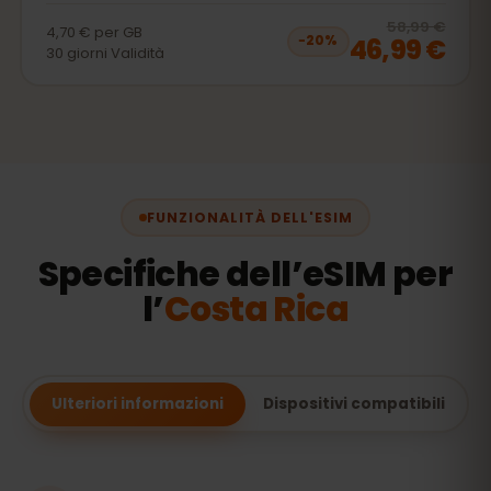
20
% 
58,99 €
4,70 €
per
GB
46,99 €
−
20
%
30
giorni
Validità
FUNZIONALITÀ DELL'ESIM
Specifiche dell’eSIM per
l’
Costa Rica
Ulteriori informazioni
Dispositivi compatibili