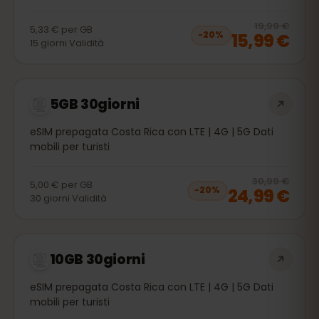
20
% 
19,99 €
5,33 €
per
GB
15,99 €
−
20
%
15
giorni
Validità
5GB 30giorni
eSIM prepagata Costa Rica con LTE | 4G | 5G Dati
mobili per turisti
20
% 
30,99 €
5,00 €
per
GB
24,99 €
−
20
%
30
giorni
Validità
10GB 30giorni
eSIM prepagata Costa Rica con LTE | 4G | 5G Dati
mobili per turisti