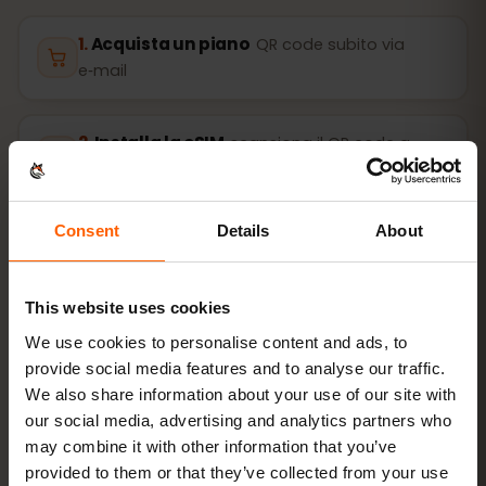
Acquista un piano
QR code subito via
e‑mail
Installa la eSIM
scansiona il QR code a
casa con il Wi‑Fi
Consent
Details
About
Vai online
attiva il roaming dati in Costa
Rica
This website uses cookies
La configurazione richiede solo 2 minuti: iPhone
We use cookies to personalise content and ads, to
Impostazioni → Cellulare → Aggiungi eSIM
, Android
provide social media features and to analyse our traffic.
Rete e Internet → SIM
. La validità del piano parte al
We also share information about your use of our site with
primo utilizzo, non all’acquisto.
our social media, advertising and analytics partners who
may combine it with other information that you’ve
Il tuo dispositivo supporta l’eSIM? Verifica la
provided to them or that they’ve collected from your use
compatibilità