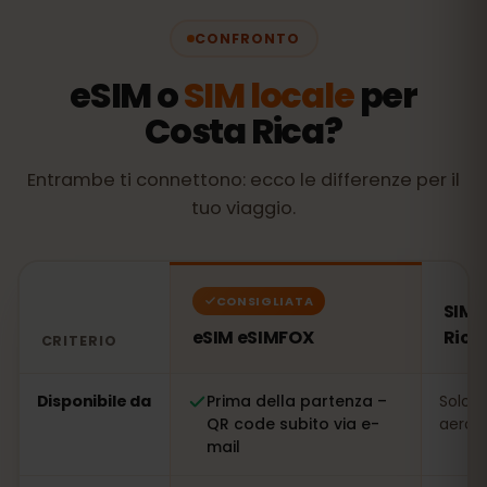
CONFRONTO
eSIM o
SIM locale
per
Costa Rica?
Entrambe ti connettono: ecco le differenze per il
tuo viaggio.
CONSIGLIATA
SIM 
eSIM eSIMFOX
Rica
CRITERIO
Confronto: una eSIM eSIMFOX rispetto a una SIM locale 
Disponibile da
Prima della partenza –
Solo s
QR code subito via e-
aeropo
mail