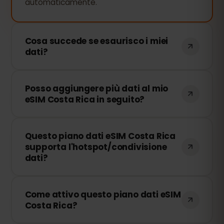
automaticamente.
Cosa succede se esaurisco i miei
dati?
Se consumi tutti i tuoi dati, la
Posso aggiungere più dati al mio
connessione verrà interrotta. Puoi
eSIM Costa Rica in seguito?
ricaricare facilmente la tua eSIM dal
pannello di controllo di eSIMFOX e
Sì! Puoi acquistare dati aggiuntivi in
continuare a navigare immediatamente.
Questo piano dati eSIM Costa Rica
qualsiasi momento senza dover
supporta l'hotspot/condivisione
reinstallare la tua eSIM. Accedi al tuo
dati?
account e seleziona il quantitativo di dati
che desideri aggiungere.
Sì! Puoi condividere la tua connessione
Come attivo questo piano dati eSIM
dati tramite hotspot con altri dispositivi.
Costa Rica?
Tuttavia, velocità e disponibilità
dipendono dall'operatore di rete locale.