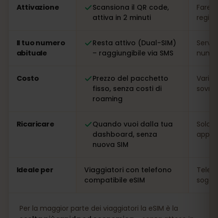
Attivazione
Scansiona il QR code,
Fare l
attiva in 2 minuti
regis
Il tuo numero
Resta attivo (Dual-SIM)
Serve
abituale
– raggiungibile via SMS
numer
Costo
Prezzo del pacchetto
Variab
fisso, senza costi di
sovrap
roaming
Ricaricare
Quando vuoi dalla tua
Solo s
dashboard, senza
app
nuova SIM
Ideale per
Viaggiatori con telefono
Telefo
compatibile eSIM
soggio
Per la maggior parte dei viaggiatori la eSIM è la