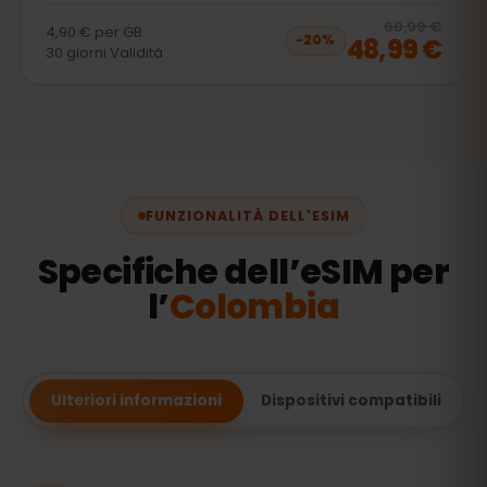
20
% 
60,99 €
4,90 €
per
GB
48,99 €
−
20
%
30
giorni
Validità
FUNZIONALITÀ DELL'ESIM
Specifiche dell’eSIM per
l’
Colombia
Ulteriori informazioni
Dispositivi compatibili