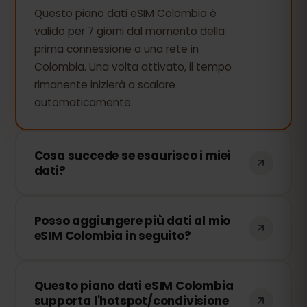
Questo piano dati eSIM Colombia è
valido per 7 giorni dal momento della
prima connessione a una rete in
Colombia. Una volta attivato, il tempo
rimanente inizierà a scalare
automaticamente.
Cosa succede se esaurisco i miei
dati?
Se consumi tutti i tuoi dati, la
Posso aggiungere più dati al mio
connessione verrà interrotta. Puoi
eSIM Colombia in seguito?
ricaricare facilmente la tua eSIM dal
pannello di controllo di eSIMFOX e
Sì! Puoi acquistare dati aggiuntivi in
continuare a navigare immediatamente.
Questo piano dati eSIM Colombia
qualsiasi momento senza dover
supporta l'hotspot/condivisione
reinstallare la tua eSIM. Accedi al tuo