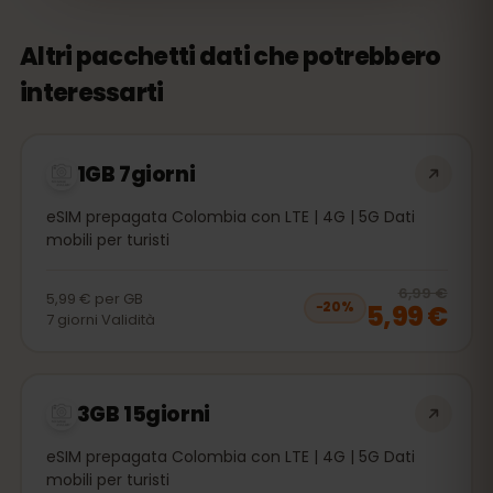
Altri pacchetti dati che potrebbero
interessarti
1GB 7giorni
eSIM prepagata Colombia con LTE | 4G | 5G Dati
mobili per turisti
20
% 
6,99 €
5,99 €
per
GB
5,99 €
−
20
%
7
giorni
Validità
3GB 15giorni
eSIM prepagata Colombia con LTE | 4G | 5G Dati
mobili per turisti