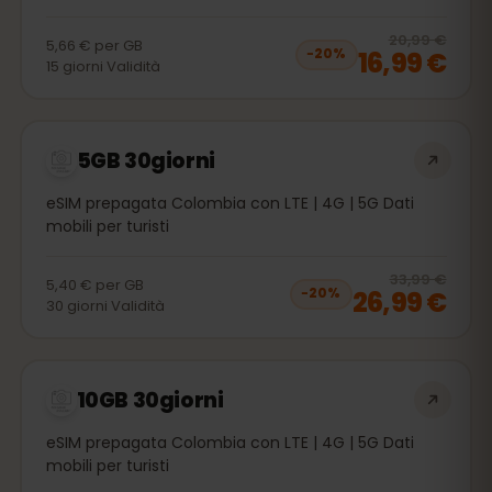
20
% 
20,99 €
5,66 €
per
GB
16,99 €
−
20
%
15
giorni
Validità
5GB 30giorni
eSIM prepagata Colombia con LTE | 4G | 5G Dati
mobili per turisti
20
% 
33,99 €
5,40 €
per
GB
26,99 €
−
20
%
30
giorni
Validità
10GB 30giorni
eSIM prepagata Colombia con LTE | 4G | 5G Dati
mobili per turisti