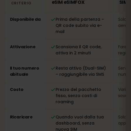
eSIM eSIMFOX
SIM 
CRITERIO
Confronto: una eSIM eSIMFOX rispetto a una SIM locale
Disponibile da
Prima della partenza –
Solo s
QR code subito via e-
aeropo
mail
Attivazione
Scansiona il QR code,
Fare l
attiva in 2 minuti
regis
Il tuo numero
Resta attivo (Dual-SIM)
Serve
abituale
– raggiungibile via SMS
numer
Costo
Prezzo del pacchetto
Variab
fisso, senza costi di
sovrap
roaming
Ricaricare
Quando vuoi dalla tua
Solo s
dashboard, senza
app
nuova SIM