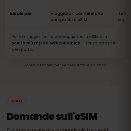
Ideale per
Viaggiatori con telefono
Telefo
compatibile eSIM
soggio
Per la maggior parte dei viaggiatori la eSIM è la
scelta più rapida ed economica
– senza attese in
aeroporto.
Scorri la tabella per vedere tutte le colonne.
FAQ
Domande sull'eSIM
Trova le risposte alle domande più frequenti