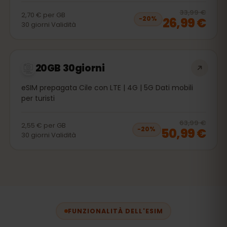
20
% 
33,99 €
2,70 €
per
GB
26,99 €
−
20
%
30
giorni
Validità
20GB 30giorni
eSIM prepagata Cile con LTE | 4G | 5G Dati mobili
per turisti
20
% 
63,99 €
2,55 €
per
GB
50,99 €
−
20
%
30
giorni
Validità
FUNZIONALITÀ DELL'ESIM