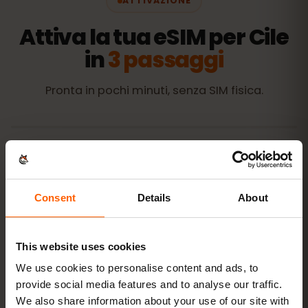
ATTIVAZIONE
Attiva la tua eSIM per Cile
in
3 passaggi
Pronta in pochi minuti, senza SIM fisica.
Acquista un piano
QR code subito via
e‑mail
Consent
Details
About
Installa la eSIM
scansiona il QR code a
This website uses cookies
casa con il Wi‑Fi
We use cookies to personalise content and ads, to
provide social media features and to analyse our traffic.
We also share information about your use of our site with
Vai online