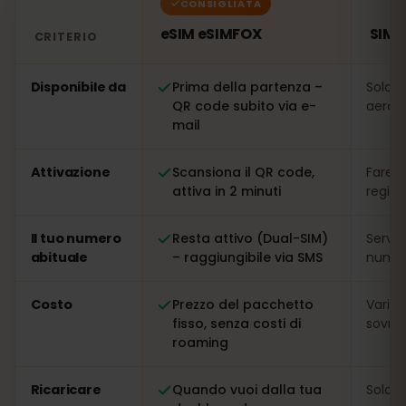
CONSIGLIATA
eSIM eSIMFOX
SIM l
CRITERIO
Confronto: una eSIM eSIMFOX rispetto a una SIM locale 
Disponibile da
Prima della partenza –
Solo s
QR code subito via e-
aeropo
mail
Attivazione
Scansiona il QR code,
Fare l
attiva in 2 minuti
regis
Il tuo numero
Resta attivo (Dual-SIM)
Serve
abituale
– raggiungibile via SMS
numer
Costo
Prezzo del pacchetto
Variab
fisso, senza costi di
sovrap
roaming
Ricaricare
Quando vuoi dalla tua
Solo s