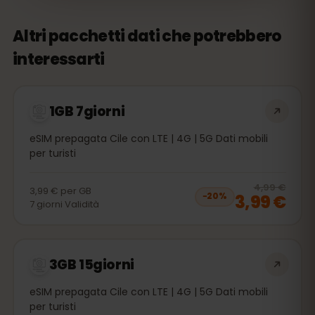
Altri pacchetti dati che potrebbero
interessarti
1GB 7giorni
eSIM prepagata Cile con LTE | 4G | 5G Dati mobili
per turisti
20
% 
4,99 €
3,99 €
per
GB
3,99 €
−
20
%
7
giorni
Validità
3GB 15giorni
eSIM prepagata Cile con LTE | 4G | 5G Dati mobili
per turisti