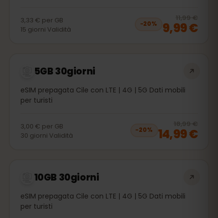
20
% 
11,99 €
3,33 €
per
GB
9,99 €
−
20
%
15
giorni
Validità
5GB 30giorni
eSIM prepagata Cile con LTE | 4G | 5G Dati mobili
per turisti
20
% 
18,99 €
3,00 €
per
GB
14,99 €
−
20
%
30
giorni
Validità
10GB 30giorni
eSIM prepagata Cile con LTE | 4G | 5G Dati mobili
per turisti