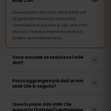
eSIM Cile?
Questo piano dati eSIM Cile è valido per
30 giorni dal momento della prima
connessione a una rete in Cile. Una volta
attivato, il tempo rimanente inizierà a
scalare automaticamente.
Cosa succede se esaurisco i miei
dati?
Se consumi tutti i tuoi dati, la
Posso aggiungere più dati al mio
connessione verrà interrotta. Puoi
eSIM Cile in seguito?
ricaricare facilmente la tua eSIM dal
pannello di controllo di eSIMFOX e
Sì! Puoi acquistare dati aggiuntivi in
continuare a navigare immediatamente.
Questo piano dati eSIM Cile
qualsiasi momento senza dover
supporta l'hotspot/condivisione
reinstallare la tua eSIM. Accedi al tuo