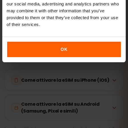
attiva il roaming dati in Cile
our social media, advertising and analytics partners who
may combine it with other information that you’ve
provided to them or that they’ve collected from your use
La configurazione richiede solo 2 minuti: iPhone
of their services.
Impostazioni → Cellulare → Aggiungi eSIM
, Android
Rete e Internet → SIM
. La validità del piano parte al
primo utilizzo, non all’acquisto.
OK
Il tuo dispositivo supporta l’eSIM? Verifica la
compatibilità
Come attivare la eSIM su iPhone (iOS)
Come attivare la eSIM su Android
(Samsung, Pixel e simili)