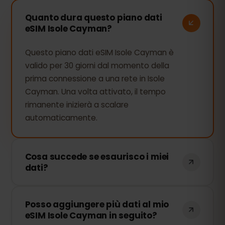
Quanto dura questo piano dati
eSIM Isole Cayman?
Questo piano dati eSIM Isole Cayman è
valido per 30 giorni dal momento della
prima connessione a una rete in Isole
Cayman. Una volta attivato, il tempo
rimanente inizierà a scalare
automaticamente.
Cosa succede se esaurisco i miei
dati?
Se consumi tutti i tuoi dati, la
Posso aggiungere più dati al mio
connessione verrà interrotta. Puoi
eSIM Isole Cayman in seguito?
ricaricare facilmente la tua eSIM dal