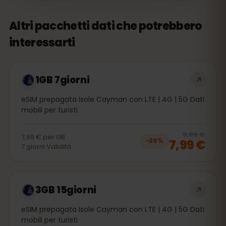
Altri pacchetti dati che potrebbero
interessarti
1GB 7giorni
eSIM prepagata Isole Cayman con LTE | 4G | 5G Dati
mobili per turisti
20
% 
9,99 €
7,99 €
per
GB
7,99 €
−
20
%
7
giorni
Validità
3GB 15giorni
eSIM prepagata Isole Cayman con LTE | 4G | 5G Dati
mobili per turisti