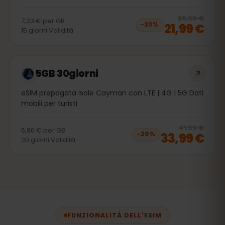
20
% 
26,99 €
7,33 €
per
GB
21,99 €
−
20
%
15
giorni
Validità
5GB 30giorni
eSIM prepagata Isole Cayman con LTE | 4G | 5G Dati
mobili per turisti
20
% 
41,99 €
6,80 €
per
GB
33,99 €
−
20
%
30
giorni
Validità
FUNZIONALITÀ DELL'ESIM