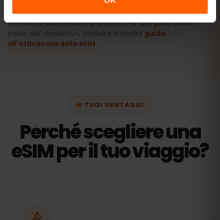
OK
I nomi esatti dei menu possono variare in base al modello di
telefono e alla versione di Android. Per una guida passo
passo per dispositivo, consulta la nostra
guida
all’attivazione della eSIM
.
I TUOI VANTAGGI
Perché scegliere una
eSIM per il tuo viaggio?