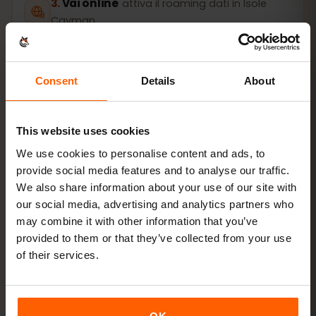
Vai online
attiva il roaming dati in Isole
Cayman
La configurazione richiede solo 2 minuti: iPhone
Impostazioni → Cellulare → Aggiungi eSIM
, Android
Consent
Details
About
Rete e Internet → SIM
. La validità del piano parte al
primo utilizzo, non all’acquisto.
This website uses cookies
Il tuo dispositivo supporta l’eSIM? Verifica la
We use cookies to personalise content and ads, to
compatibilità
provide social media features and to analyse our traffic.
We also share information about your use of our site with
our social media, advertising and analytics partners who
Come attivare la eSIM su iPhone (iOS)
may combine it with other information that you’ve
provided to them or that they’ve collected from your use
of their services.
Come attivare la eSIM su Android
(Samsung, Pixel e simili)