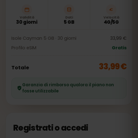
Validità
Dati
Velocità
30 giorni
5 GB
4G/5G
Isole Cayman 5 GB · 30 giorni
33,99 €
Profilo eSIM
Gratis
33,99 €
Totale
Garanzia di rimborso qualora il piano non
fosse utilizzabile
Registrati o accedi