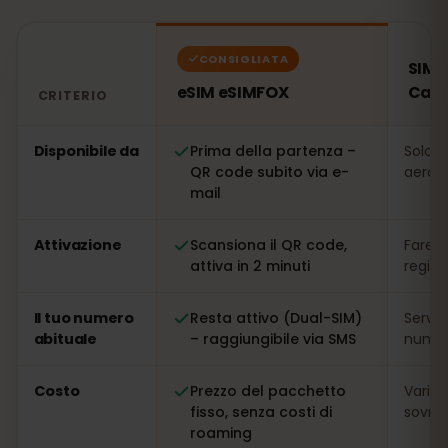
CONSIGLIATA
SIM l
eSIM eSIMFOX
Cay
CRITERIO
Confronto: una eSIM eSIMFOX rispetto a una SIM locale
Disponibile da
Prima della partenza –
Solo s
QR code subito via e-
aeropo
mail
Attivazione
Scansiona il QR code,
Fare l
attiva in 2 minuti
regis
Il tuo numero
Resta attivo (Dual-SIM)
Serve
abituale
– raggiungibile via SMS
numer
Costo
Prezzo del pacchetto
Variab
fisso, senza costi di
sovrap
roaming