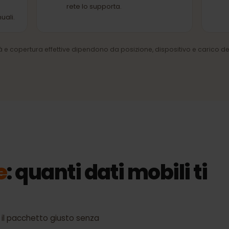
ETE PARTNER
RETE PARTNER
della
4G/LTE e 5G
Internet mobile veloce dove la
rete lo supporta.
manuali.
ocità e copertura effettive dipendono da posizione, dispositivo e car