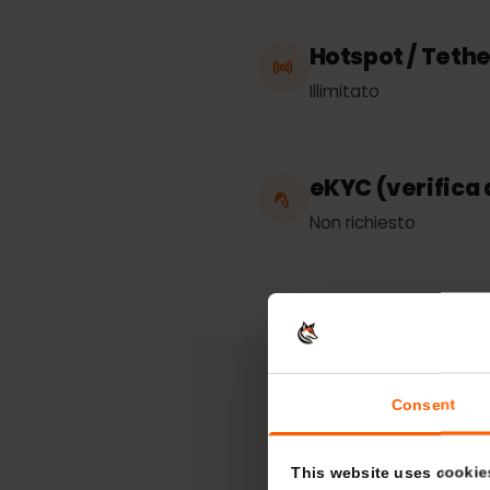
Lavora press
Isole Caraibiche
Hotspot / Te
Illimitato
eKYC (verific
Non richiesto