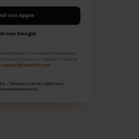
sempre.
Accedi con Apple
Accedi con Google
solo email importanti sulla qualità del servizio.
u offerte speciali, ma se non desideri riceverle,
a nota a
support@esimfox.com
 a 256 bit
Nessuna carta registrata
i attiva immediatamente