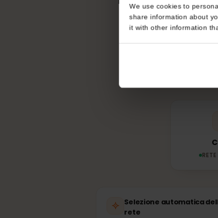
Consent
This website uses coo
Quale 
We use cookies to perso
share information about
it with other informatio
La