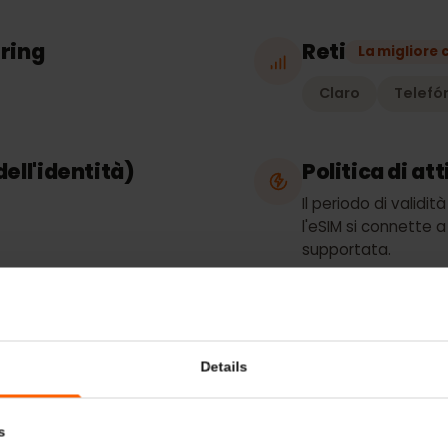
o
Tipo di p
Solo dati
thering
Reti
La mig
Claro
T
a dell'identità)
Politica 
Il periodo di 
l'eSIM si conn
supportata.