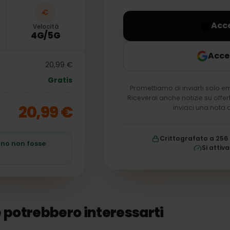
nel tuo account per 
Velocità
4G/5G
20,99 €
Gratis
Promettiamo di inviarti 
Riceverai anche notizie s
20,99 €
inviaci un
Crittografato
 piano non fosse
S