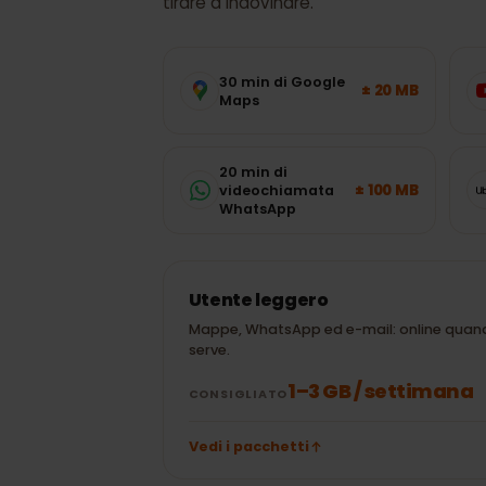
Isole Caraibic
servono?
Stime tipiche delle app più usate: sc
tirare a indovinare.
30 min di Google
± 20 MB
Maps
20 min di
± 100 MB
videochiamata
WhatsApp