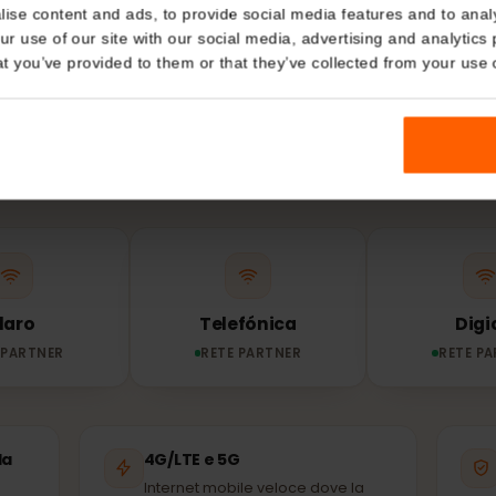
Details
RETE E COPERTURA
kies
rete usa la tua
eS
nalise content and ads, to provide social media features and t
 your use of our site with our social media, advertising and a
Caraibiche?
n that you’ve provided to them or that they’ve collected from you
 tua eSIM si connette automaticamente alla rete partne
disponibile – le stesse antenne usate dagli abitanti de
Claro
Telefónica