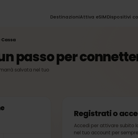
Destinazioni
Attiva eSIM
Disposi
iche
Cassa
›
 un passo per connet
M: rimarrà salvata nel tuo
a
iche
Registrati o 
Accedi per attivare su