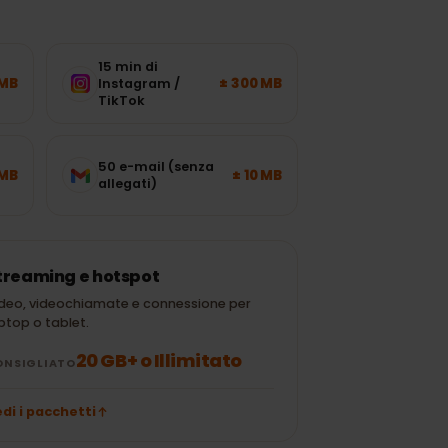
i
15 min di
± 120 MB
± 300 MB
Instagram /
TikTok
50 e-mail (senza
± 700 MB
± 10 MB
allegati)