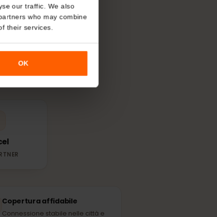
About
IM
in Isole
o analyse our traffic. We also
nalytics partners who may combine
r use of their services.
r più forte
OK
l posto.
Digicel