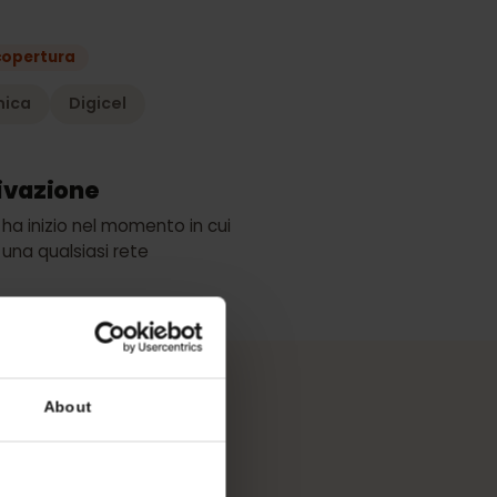
iano
liore copertura
elefónica
Digicel
di attivazione
validità ha inizio nel momento in cui
ette a una qualsiasi rete