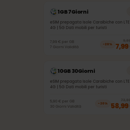
Altri pacchetti dati 
1GB 7Giorni
eSIM prepagata Isole Caraibiche con 
4G | 5G Dati mobili per turisti
7,99 €
per
GB
7,
−
20
%
7
Giorni
Validità
10GB 30Giorni
eSIM prepagata Isole Caraibiche con 
4G | 5G Dati mobili per turisti
7
5,90 €
per
GB
58,
−
20
%
30
Giorni
Validità