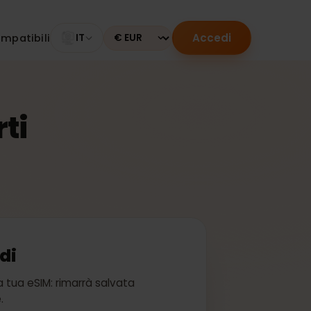
Accedi
tivi compatibili
IT
Currency
terti
accedi
bito la tua eSIM: rimarrà salvata