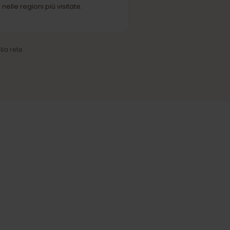
RETE PARTNER
Copertura affidabile
Connessione stabile nelle città e
nelle regioni più visitate.
ico della rete.