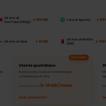
he
: quanti dati mobili t
egli il pacchetto giusto senza
30 min di
± 250 MB
1 ora di Spotify
YouTube (480p)
30 min di Netflix
± 10 MB
30 min di Uber
(HD)
POPOLARE