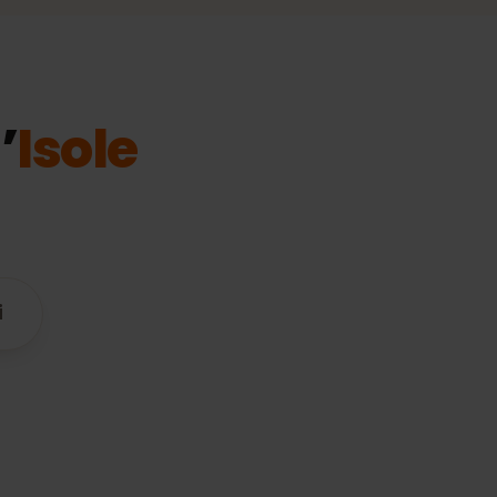
 l’
Isole
tibili