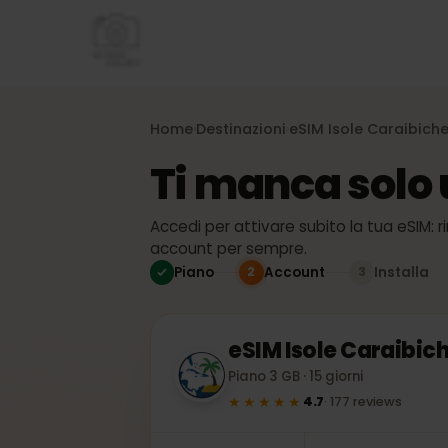
Home
Destinazioni
eSIM
Isole Caraib
›
›
Ti manca solo
Accedi per attivare subito la tua eSI
account per sempre.
Piano
Account
Install
2
3
eSIM
Isole Caraib
Piano 3 GB · 15 giorni
★★★★★
4.7
·
177
reviews