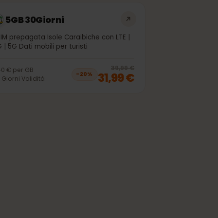
5GB 30Giorni
eSIM prepagata Isole Caraibiche con LTE |
4G | 5G Dati mobili per turisti
off, was
25,99 €
, now
20,99 €
20
% off, was
3
39,99 €
6,40 €
per
GB
31,99 €
−
20
%
30
Giorni
Validità