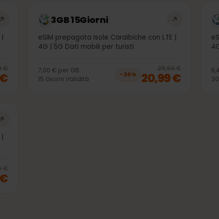
che potrebbero interessarti
3GB 15Giorni
LTE |
eSIM prepagata Isole Caraibiche con LTE |
4G | 5G Dati mobili per turisti
20
% off, was
9,99 €
, now
7,99 €
20
% 
9,99 €
25,99 €
7,00 €
per
GB
99 €
20,99 €
−
20
%
15
Giorni
Validità
LTE |
20
% off, was
73,99 €
, now
58,99 €
3,99 €
99 €