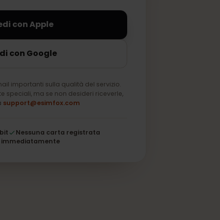
sempre.
Accedi con Apple
Accedi con Google
solo email importanti sulla qualità del servizio.
u offerte speciali, ma se non desideri riceverle,
a nota a
support@esimfox.com
 a 256 bit
Nessuna carta registrata
i attiva immediatamente