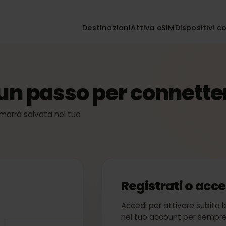
Destinazioni
Attiva eSIM
Disposi
sa
 un passo per connet
M: rimarrà salvata nel tuo
a
Registrati o 
Accedi per attivare su