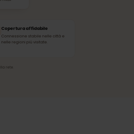
Yettel
RETE PARTNER
Copertura affidabile
Connessione stabile nelle città e
nelle regioni più visitate.
ico della rete.