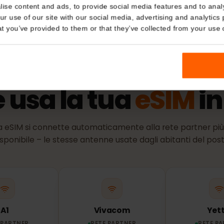
a dell'identità)
Politica 
Details
Il periodo di 
l'eSIM si conn
supportata.
kies
nalise content and ads, to provide social media features and t
 your use of our site with our social media, advertising and a
n that you’ve provided to them or that they’ve collected from you
RETE E COPERTURA
e usa la tua
eSIM
 tua eSIM si connette automaticamente alla rete partne
disponibile – le stesse antenne usate dagli abitanti de