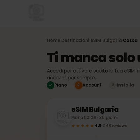
Home
Destinazioni
eSIM
Bulgaria
Cas
›
›
›
Ti manca solo
Accedi per attivare subito la tua eSI
account per sempre.
Piano
Account
Install
2
3
eSIM
Bulgaria
Piano 50 GB · 30 giorni
★★★★★
4.8
·
248
reviews