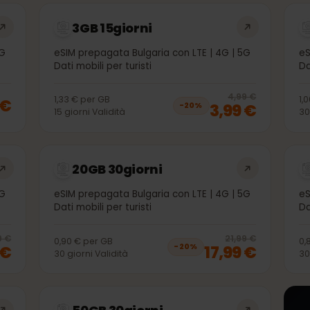
che potrebbero interessarti
3GB 15giorni
 | 5G
eSIM prepagata Bulgaria con LTE | 4G | 5G
Dati mobili per turisti
20
% 
4,99 €
1,33 €
per
GB
99 €
3,99 €
−
20
%
15
giorni
Validità
20GB 30giorni
 | 5G
eSIM prepagata Bulgaria con LTE | 4G | 5G
Dati mobili per turisti
20
% off, was
11,99 €
, now
9,99 €
20
% 
11,99 €
21,99 €
0,90 €
per
GB
99 €
17,99 €
−
20
%
30
giorni
Validità