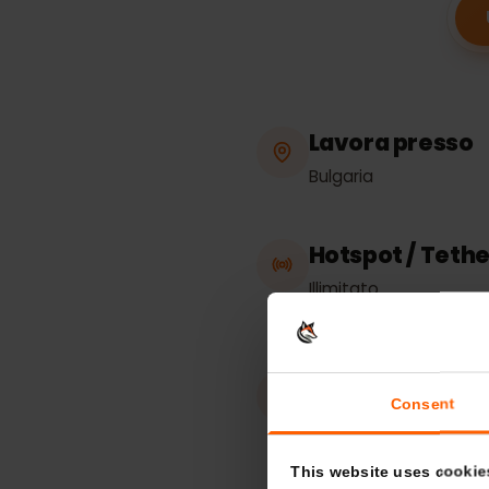
Specif
Lavora press
Bulgaria
Hotspot / Te
Illimitato