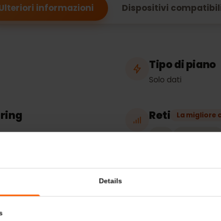
iche dell’eSIM per l
Ulteriori informazioni
Dispositivi compa
o
Tipo di p
Solo dati
thering
Reti
La mig
A1
Viv