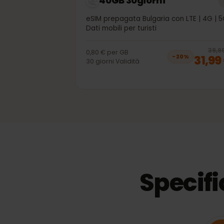
40GB 30giorni
eSIM prepagata Bulgaria con LTE | 4G
Dati mobili per turisti
3
0,80 €
per
GB
31,
−
20
%
30
giorni
Validità