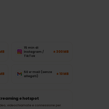
15 min di
± 120 MB
± 300 MB
Instagram /
TikTok