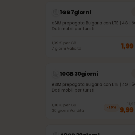
Altri pacchetti dati 
1GB 7giorni
eSIM prepagata Bulgaria con LTE | 4G
Dati mobili per turisti
1,99 €
per
GB
1,
7
giorni
Validità
10GB 30giorni
eSIM prepagata Bulgaria con LTE | 4G
Dati mobili per turisti
1,00 €
per
GB
9,
−
20
%
30
giorni
Validità