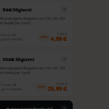
5GB 30giorni
eSIM prepagata Bulgaria con LTE | 4G | 5G
Dati mobili per turisti
off, was
4,99 €
, now
3,99 €
20
% off, was
5
5,99 €
1,00 €
per
GB
4,99 €
−
20
%
30
giorni
Validità
30GB 30giorni
eSIM prepagata Bulgaria con LTE | 4G | 5G
Dati mobili per turisti
off, was
21,99 €
, now
17,99 €
20
% off, was
3
31,99 €
0,87 €
per
GB
25,99 €
−
20
%
30
giorni
Validità