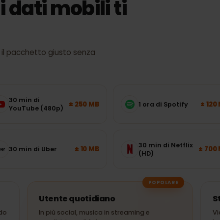
ti dati mobili ti
egli il pacchetto giusto senza
30 min di
± 250 MB
1 ora di Spotify
YouTube (480p)