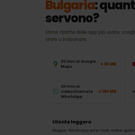
CONSUMO DATI
Bulgaria
: quan
servono?
Stime tipiche delle app più usate: sc
tirare a indovinare.
30 min di Google
± 20 MB
Maps