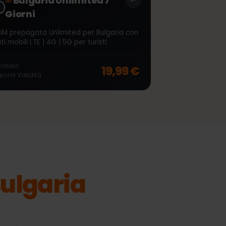
∞
Bulgaria Unlimited 7
Giorni
eSIM prepagata Unlimited per Bulgaria con
dati mobili LTE | 4G | 5G per turisti
off, was
49,99 €
, now
39,99 €
Illimitato
19,99 €
7
giorni
Validità