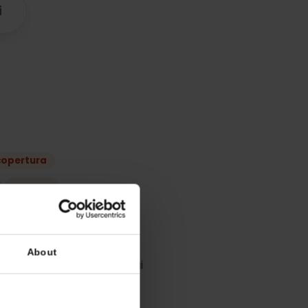
’
Bulgaria
tibili
iano
liore copertura
acom
Yettel