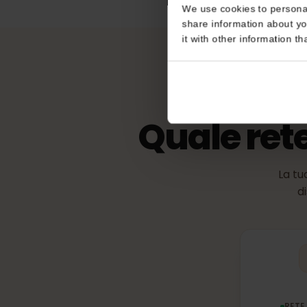
eKYC (verific
Consent
Non richiesto
This website uses coo
We use cookies to perso
share information about
it with other informatio
Quale ret
La