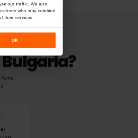
di attivazione
About
validità ha inizio nel momento in cui
ette a una qualsiasi rete
o analyse our traffic. We also
nalytics partners who may combine
r use of their services.
OK
in Bulgaria?
r più forte
l posto.