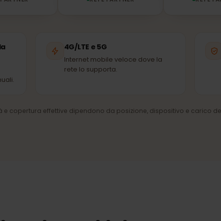
A1
Vivacom
ETE PARTNER
RETE PARTNER
della
4G/LTE e 5G
Internet mobile veloce dove la
rete lo supporta.
manuali.
ocità e copertura effettive dipendono da posizione, dispositivo e car