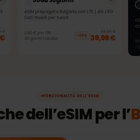
50GB 30giorni
 | 5G
eSIM prepagata Bulgaria con LTE | 4G | 5G
Dati mobili per turisti
20
% off, was
39,99 €
, now
31,99 €
20
% 
9,99 €
49,99 €
0,80 €
per
GB
99 €
39,99 €
−
20
%
30
giorni
Validità
FUNZIONALITÀ DELL'ESIM