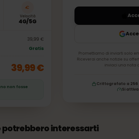
nel tuo account per 
Velocità
4G/5G
39,99 €
Gratis
Promettiamo di inviarti 
Riceverai anche notizie s
39,99 €
inviaci un
Crittografato
 piano non fosse
S