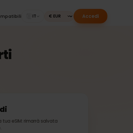
Accedi
tivi compatibili
IT
Currency
terti
accedi
bito la tua eSIM: rimarrà salvata