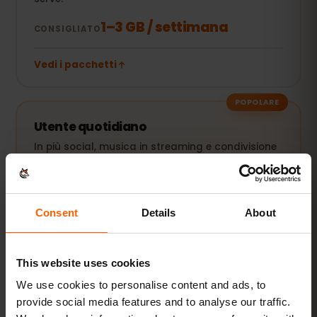
1–3 GB / settimana
CONSIGLIATO
Vedi i pacchetti
POPOLARE
Utente quotidiano
In più social, musica in streaming e condivisione
di foto.
5–10 GB / mese
CONSIGLIATO
Consent
Details
About
Vedi i pacchetti
This website uses cookies
We use cookies to personalise content and ads, to
Streaming e hotspot
provide social media features and to analyse our traffic.
Video, videochiamate e connessione per laptop o