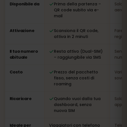
Disponibile da
Prima della partenza –
Solo s
QR code subito via e-
aeropo
mail
Attivazione
Scansiona il QR code,
Fare l
attiva in 2 minuti
regis
Il tuo numero
Resta attivo (Dual-SIM)
Serve
abituale
– raggiungibile via SMS
numer
Costo
Prezzo del pacchetto
Variab
fisso, senza costi di
sovrap
roaming
Ricaricare
Quando vuoi dalla tua
Solo s
dashboard, senza
app
nuova SIM
Ideale per
Viaggiatori con telefono
Telefo