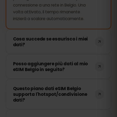
connessione a una rete in Belgio. Una
volta attivato, il tempo rimanente
inizierà a scalare automaticamente.
Cosa succede se esaurisco i miei
dati?
Se consumi tutti i tuoi dati, la
Posso aggiungere più dati al mio
connessione verrà interrotta. Puoi
eSIM Belgio in seguito?
ricaricare facilmente la tua eSIM dal
pannello di controllo di eSIMFOX e
Sì! Puoi acquistare dati aggiuntivi in
continuare a navigare immediatamente.
Questo piano dati eSIM Belgio
qualsiasi momento senza dover
supporta l'hotspot/condivisione
reinstallare la tua eSIM. Accedi al tuo
dati?
account e seleziona il quantitativo di dati
che desideri aggiungere.
Sì! Puoi condividere la tua connessione