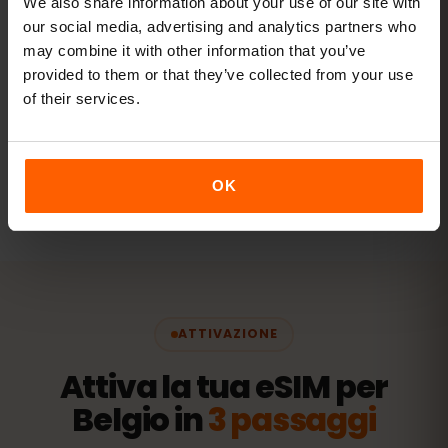
We also share information about your use of our site with
tablet.
our social media, advertising and analytics partners who
20 GB+ o Illimitato
may combine it with other information that you’ve
CONSIGLIATO
provided to them or that they’ve collected from your use
of their services.
Vedi i pacchetti
Tutti i valori sono indicativi. Il consumo reale dipende dal
OK
dispositivo, dalle impostazioni delle app e dall'uso.
ATTIVAZIONE
Attiva la tua eSIM per
Belgio in
3 passaggi