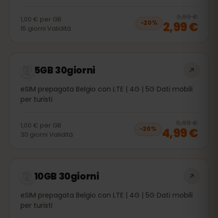
20
% 
3,99 €
1,00 €
per
GB
2,99 €
−
20
%
15
giorni
Validità
5GB 30giorni
eSIM prepagata Belgio con LTE | 4G | 5G Dati mobili
per turisti
20
% 
5,99 €
1,00 €
per
GB
4,99 €
−
20
%
30
giorni
Validità
10GB 30giorni
eSIM prepagata Belgio con LTE | 4G | 5G Dati mobili
per turisti