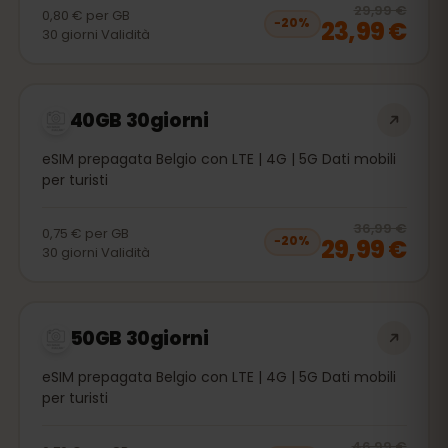
20
% 
29,99 €
0,80 €
per
GB
23,99 €
−
20
%
30
giorni
Validità
40GB 30giorni
eSIM prepagata Belgio con LTE | 4G | 5G Dati mobili
per turisti
20
% 
36,99 €
0,75 €
per
GB
29,99 €
−
20
%
30
giorni
Validità
50GB 30giorni
eSIM prepagata Belgio con LTE | 4G | 5G Dati mobili
per turisti
20
% 
46,99 €