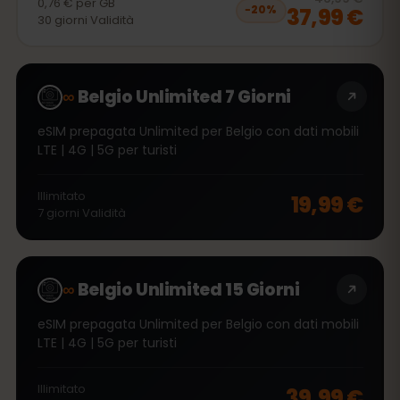
0,76 €
per
GB
37,99 €
−
20
%
30
giorni
Validità
∞
Belgio Unlimited 7 Giorni
eSIM prepagata Unlimited per Belgio con dati mobili
LTE | 4G | 5G per turisti
Illimitato
19,99 €
7
giorni
Validità
∞
Belgio Unlimited 15 Giorni
eSIM prepagata Unlimited per Belgio con dati mobili
LTE | 4G | 5G per turisti
Illimitato
39,99 €