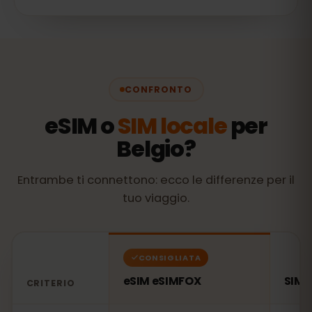
CONFRONTO
eSIM o
SIM locale
per
Belgio?
Entrambe ti connettono: ecco le differenze per il
tuo viaggio.
CONSIGLIATA
eSIM eSIMFOX
SIM l
CRITERIO
Confronto: una eSIM eSIMFOX rispetto a una SIM locale 