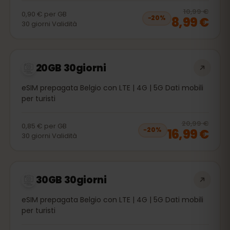
20
% 
10,99 €
0,90 €
per
GB
8,99 €
−
20
%
30
giorni
Validità
20GB 30giorni
eSIM prepagata Belgio con LTE | 4G | 5G Dati mobili
per turisti
20
% 
20,99 €
0,85 €
per
GB
16,99 €
−
20
%
30
giorni
Validità
30GB 30giorni
eSIM prepagata Belgio con LTE | 4G | 5G Dati mobili
per turisti