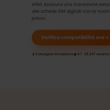
Verifica se il tuo
Vivo X100 Pro
è c
eSIM. Assicura una transizione s
alle schede SIM digitali con la n
passo.
Verifica compatibilità ora
Consegna immediata
4.7 · 28,347 rece