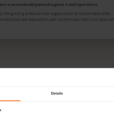
 il tuo Vivo X100 Pro ora
 variare a seconda del paese/regione e dell'operatore.
a Cina, Hong Kong e Macao non supportano la funzionalità 
 il produttore del dispositivo per confermare che il tuo 
DI PIÙ