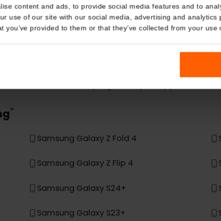
eSIM Device
Details
kies
Our eSIM cards also work with the following devic
nalise content and ads, to provide social media features and t
 your use of our site with our social media, advertising and a
n that you’ve provided to them or that they’ve collected from you
n è nell'elenco, non è stato progettato per supportare
*
ung
Samsung Galaxy Z Fold 4