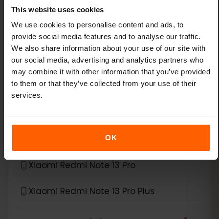
Xiaomi 14
This website uses cookies
We use cookies to personalise content and ads, to
Xiaomi 14 Pro
provide social media features and to analyse our traffic.
We also share information about your use of our site with
Xiaomi 14T
our social media, advertising and analytics partners who
may combine it with other information that you’ve provided
to them or that they’ve collected from your use of their
Xiaomi 14T Pro
services.
Xiaomi 15
Xiaomi Redmi Note 11 Pro 5G
OK
Xiaomi Redmi Note 13 Pro
Xiaomi Redmi Note 13 Pro Plus