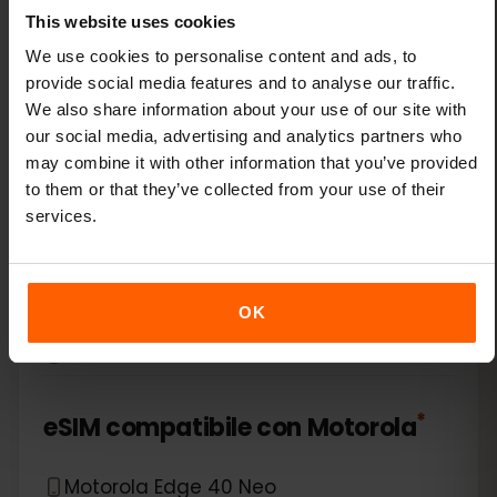
Xiaomi 14 Pro
This website uses cookies
Xiaomi 14T
We use cookies to personalise content and ads, to
provide social media features and to analyse our traffic.
We also share information about your use of our site with
Xiaomi 14T Pro
our social media, advertising and analytics partners who
may combine it with other information that you’ve provided
Xiaomi 15
to them or that they’ve collected from your use of their
services.
Xiaomi Redmi Note 11 Pro 5G
Xiaomi Redmi Note 13 Pro
OK
Xiaomi Redmi Note 13 Pro Plus
*
eSIM compatibile con
Motorola
Motorola Edge 40 Neo