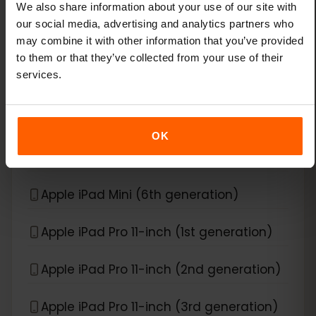
Apple iPad Air (3rd generation)
We also share information about your use of our site with
our social media, advertising and analytics partners who
may combine it with other information that you’ve provided
Apple iPad Air (4th generation)
to them or that they’ve collected from your use of their
services.
Apple iPad Air (5th generation)
Apple iPad Air (6th generation)
OK
Apple iPad Mini (5th generation)
Apple iPad Mini (6th generation)
Apple iPad Pro 11-inch (1st generation)
Apple iPad Pro 11-inch (2nd generation)
Apple iPad Pro 11-inch (3rd generation)