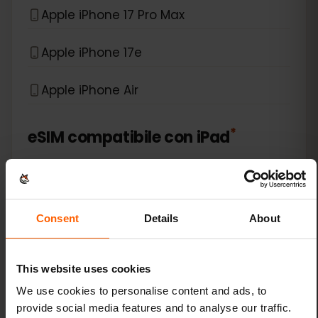
Apple iPhone 17 Pro Max
Apple iPhone 17e
Apple iPhone Air
*
eSIM compatibile con
iPad
Apple iPad (10th generation)
Apple iPad (7th generation)
Consent
Details
About
Apple iPad (8th generation)
This website uses cookies
Apple iPad (9th generation)
We use cookies to personalise content and ads, to
provide social media features and to analyse our traffic.