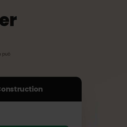
mer
n
uction può
ggi.
 Construction