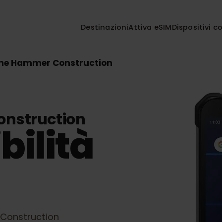
Destinazioni
Attiva eSIM
Disposi
one Hammer Construction
onstruction
bilità