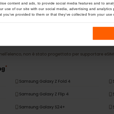
Details
DI PIÙ
eSIM Device
kies
nalise content and ads, to provide social media features and t
 your use of our site with our social media, advertising and a
Our eSIM cards also work with the following devic
n that you’ve provided to them or that they’ve collected from you
n è nell'elenco, non è stato progettato per supportare
*
ung