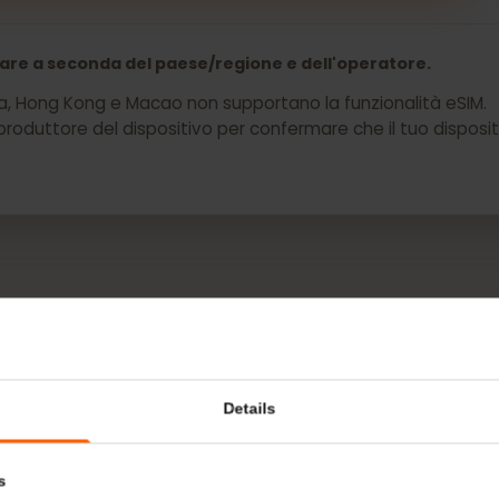
er il tuo myPhone Hammer Construction ora
 variare a seconda del paese/regione e dell'operatore.
a Cina, Hong Kong e Macao non supportano la funzionalità 
 il produttore del dispositivo per confermare che il tuo