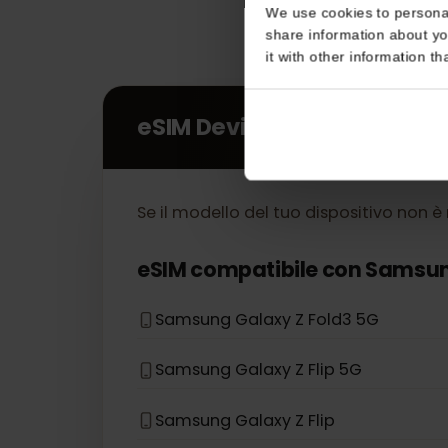
Consent
This website uses coo
We use cookies to perso
share information about
it with other informatio
eSIM Devices
Se il modello del tuo dispositivo no
eSIM compatibile con
Sams