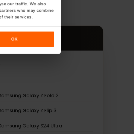
About
s
o analyse our traffic. We also
nalytics partners who may combine
es.
r use of their services.
OK
 eSIM.