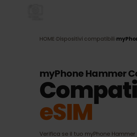
HOME
›
Dispositivi compatibili
›
myPh
myPhone Hammer C
Compati
eSIM