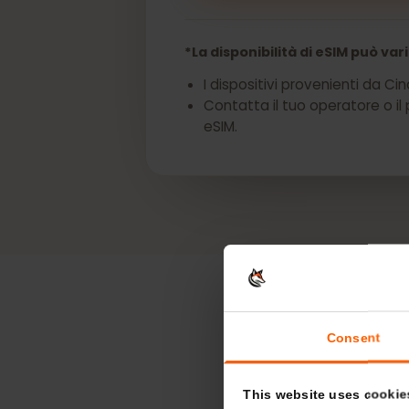
Ottieni una eSIM p
*La disponibilità di eSIM può
I dispositivi provenienti d
Contatta il tuo operatore o
eSIM.