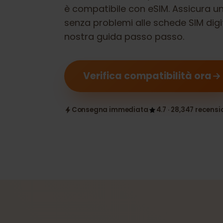
Verifica se il tuo
myPhone Hamme
è compatibile con eSIM. Assicura
senza problemi alle schede SIM di
nostra guida passo passo.
Verifica compatibilità ora
Consegna immediata
4.7 · 28,347 rece