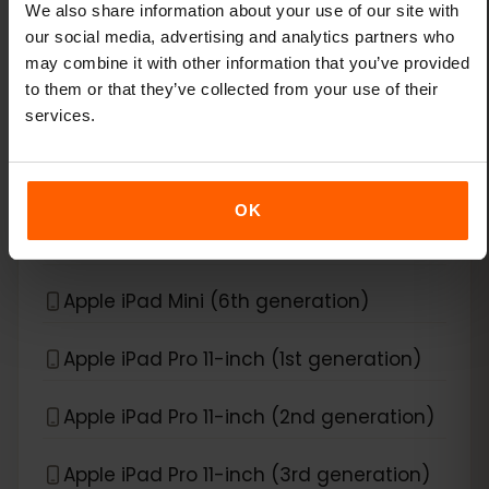
Apple iPad Air (3rd generation)
We also share information about your use of our site with
our social media, advertising and analytics partners who
may combine it with other information that you’ve provided
Apple iPad Air (4th generation)
to them or that they’ve collected from your use of their
services.
Apple iPad Air (5th generation)
Apple iPad Air (6th generation)
OK
Apple iPad Mini (5th generation)
Apple iPad Mini (6th generation)
Apple iPad Pro 11-inch (1st generation)
Apple iPad Pro 11-inch (2nd generation)
Apple iPad Pro 11-inch (3rd generation)