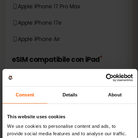
Apple iPhone 17 Pro Max
Apple iPhone 17e
Apple iPhone Air
*
eSIM compatibile con
iPad
Apple iPad (10th generation)
Apple iPad (7th generation)
Consent
Details
About
Apple iPad (8th generation)
This website uses cookies
Apple iPad (9th generation)
We use cookies to personalise content and ads, to
provide social media features and to analyse our traffic.