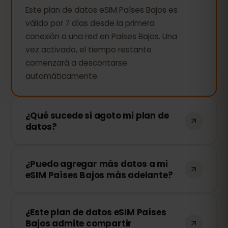
Este plan de datos eSIM Países Bajos es
válido por 7 días desde la primera
conexión a una red en Países Bajos. Una
vez activado, el tiempo restante
comenzará a descontarse
automáticamente.
¿Qué sucede si agoto mi plan de
datos?
Si consumes todos tus datos, tu
¿Puedo agregar más datos a mi
conexión se detendrá. Puedes recargar
eSIM Países Bajos más adelante?
tu eSIM fácilmente desde tu panel de
control de eSIMFOX y continuar
¡Sí! Puedes comprar más datos en
navegando al instante.
¿Este plan de datos eSIM Países
cualquier momento sin necesidad de
Bajos admite compartir
reinstalar tu eSIM. Solo accede a tu