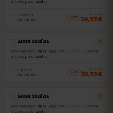
móviles para turistas
20
% 
30,99 €
0,83 €
por
GB
24,99 €
−
20
%
30
días
Validez
40GB 30días
eSIM prepago Países Bajos con LTE | 4G | 5G Datos
móviles para turistas
20
% 
38,99 €
0,77 €
por
GB
30,99 €
−
20
%
30
días
Validez
50GB 30días
eSIM prepago Países Bajos con LTE | 4G | 5G Datos
móviles para turistas