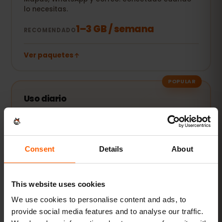
lo necesitas.
1–3 GB / semana
RECOMENDADO
Ver paquetes
POPULAR
Uso diario
Además redes sociales, música en streaming y
compartir fotos.
5–10 GB / mes
RECOMENDADO
Consent
Details
About
Ver paquetes
This website uses cookies
We use cookies to personalise content and ads, to
Streaming y hotspot
provide social media features and to analyse our traffic.