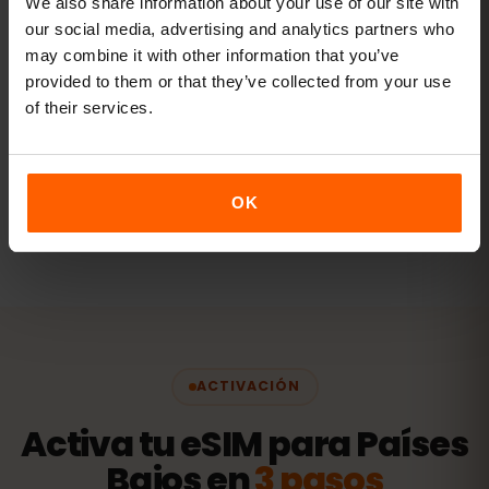
We also share information about your use of our site with
Vídeos, videollamadas y conexión para tu
our social media, advertising and analytics partners who
portátil o tablet.
may combine it with other information that you’ve
20 GB+ o Ilimitado
RECOMENDADO
provided to them or that they’ve collected from your use
of their services.
Ver paquetes
OK
Todos los valores son orientativos. El consumo real depende
del dispositivo, la configuración de las apps y tu uso.
ACTIVACIÓN
Activa tu eSIM para Países
Bajos en
3 pasos