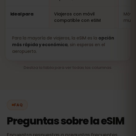
Ideal para
Viajeros con móvil
Móvil
compatible con eSIM
muy l
Para la mayoría de viajeros, la eSIM es la
opción
más rápida y económica
, sin esperas en el
aeropuerto.
Desliza la tabla para ver todas las columnas.
FAQ
Preguntas sobre la eSIM
Encuentra respuestas a preguntas frecuentes