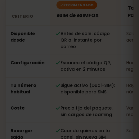
RECOMENDADO
Tarj
eSIM de eSIMFOX
País
CRITERIO
Comparación: una eSIM de eSIMFOX frente a una tarjeta
Disponible
Antes de salir: código
Solo a
desde
QR al instante por
aerop
correo
Configuración
Escanea el código QR,
Hacer
activa en 2 minutos
regist
Tu número
Sigue activo (Dual-SIM):
Hay q
habitual
disponible para SMS
númer
Coste
Precio fijo del paquete,
Varia
sin cargos de roaming
recarg
Recargar
Cuando quieras en tu
Solo i
saldo
panel, sin nueva SIM