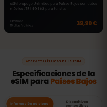
eSIM prepago Unlimited para Países Bajos con datos
móviles LTE | 4G | 5G para turistas
Ilimitado
39,99 €
15
días
Validez
CARACTERÍSTICAS DE LA ESIM
Especificaciones de la
eSIM para
Países Bajos
Dispositivos
Información adicional
compatibles