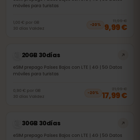
móviles para turistas
20
% 
11,99 €
1,00 €
por
GB
9,99 €
−
20
%
30
días
Validez
20GB 30días
eSIM prepago Países Bajos con LTE | 4G | 5G Datos
móviles para turistas
20
% 
21,99 €
0,90 €
por
GB
17,99 €
−
20
%
30
días
Validez
30GB 30días
eSIM prepago Países Bajos con LTE | 4G | 5G Datos