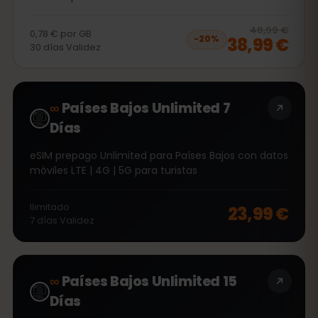
20
% 
48,99 €
0,78 €
por
GB
38,99 €
−
20
%
30
días
Validez
∞
Países Bajos Unlimited 7
Días
eSIM prepago Unlimited para Países Bajos con datos
móviles LTE | 4G | 5G para turistas
Ilimitado
23,99 €
7
días
Validez
∞
Países Bajos Unlimited 15
Días