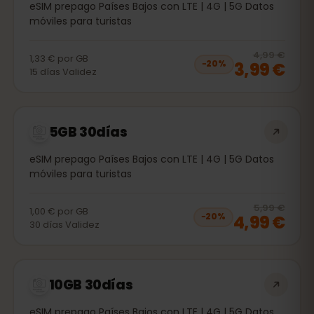
eSIM prepago Países Bajos con LTE | 4G | 5G Datos
móviles para turistas
20
% 
4,99 €
1,33 €
por
GB
3,99 €
−
20
%
15
días
Validez
5GB 30días
eSIM prepago Países Bajos con LTE | 4G | 5G Datos
móviles para turistas
20
% 
5,99 €
1,00 €
por
GB
4,99 €
−
20
%
30
días
Validez
10GB 30días
eSIM prepago Países Bajos con LTE | 4G | 5G Datos