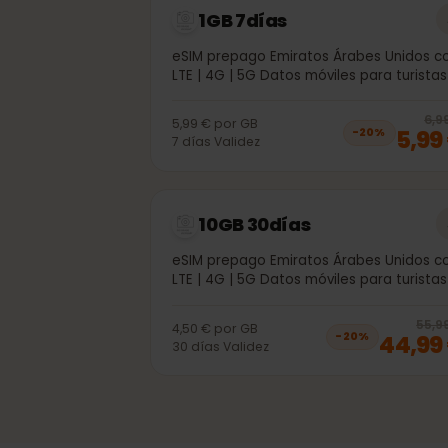
1GB 7días
eSIM prepago Emiratos Árabes Unido
LTE | 4G | 5G Datos móviles para turi
5,99 €
por
GB
5,
−
20
%
7
días
Validez
10GB 30días
eSIM prepago Emiratos Árabes Unido
LTE | 4G | 5G Datos móviles para turi
5
4,50 €
por
GB
44,
−
20
%
30
días
Validez