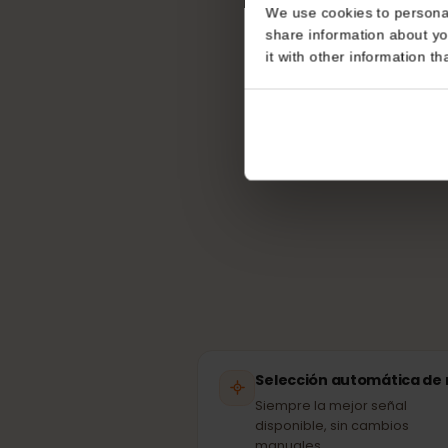
Consent
¿Qué r
This website uses coo
We use cookies to perso
share information about
it with other informatio
Tu 