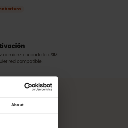
lan
 mejor cobertura
DU
de activación
 validez comienza cuando la eSIM
cualquier red compatible.