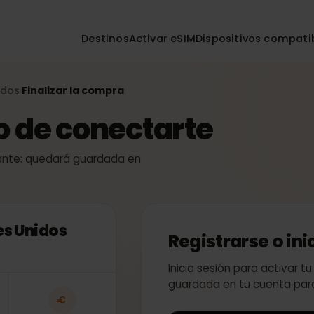
Destinos
Activar eSIM
Dispositivos co
 Unidos
Finalizar la compra
›
so de conectarte
 instante: quedará guardada en
bes Unidos
Registrarse o
Inicia sesión para act
guardada en tu cuent