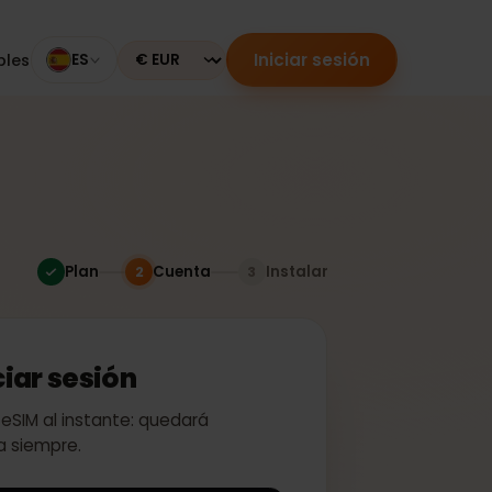
Iniciar sesión
mpatibles
ES
Currency
Plan
Cuenta
Instalar
2
3
 iniciar sesión
ivar tu eSIM al instante: quedará
a para siempre.