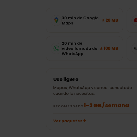
¿Cuántos dato
Emiratos Árab
Estimaciones típicas de las apps má
adecuado sin adivinar.
30 min de Google
± 20 MB
Maps
20 min de
± 100 MB
videollamada de
WhatsApp
Uso ligero