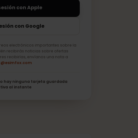
iciar sesión con Apple
ciar sesión con Google
lo correos electrónicos importantes sobre la
o. También recibirás noticias sobre ofertas
 no quieres recibirlas, envíanos una nota a
support@esimfox.com
its
No hay ninguna tarjeta guardada
Se activa al instante