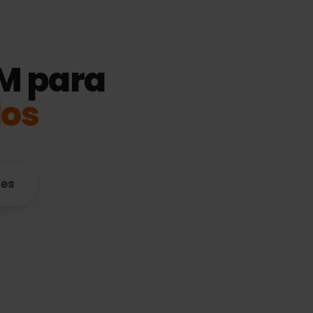
eSIM para
idos
atibles