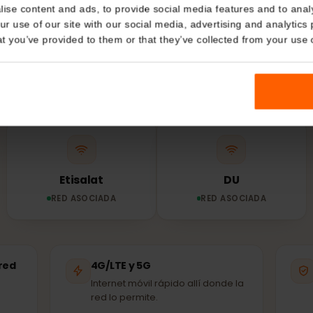
Details
RED Y COBERTURA
ed usa tu
eSIM
en
kies
Árabes Unidos
nalise content and ads, to provide social media features and t
 your use of our site with our social media, advertising and a
n that you’ve provided to them or that they’ve collected from you
eSIM se conecta automáticamente a la red asociada 
disponible: las mismas antenas que usan los loca
Etisalat
DU
RED ASOCIADA
RED ASOCIADA