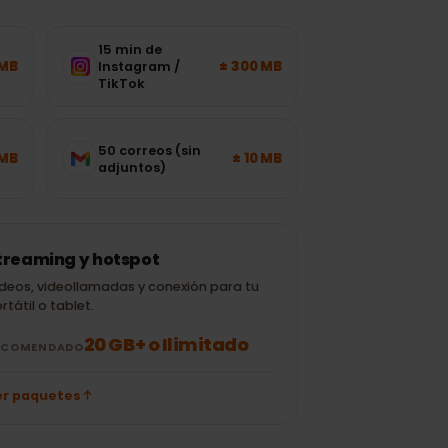
n
15 min de
± 120 MB
± 300 MB
Instagram /
TikTok
50 correos (sin
± 700 MB
± 10 MB
adjuntos)
Streaming y hotspot