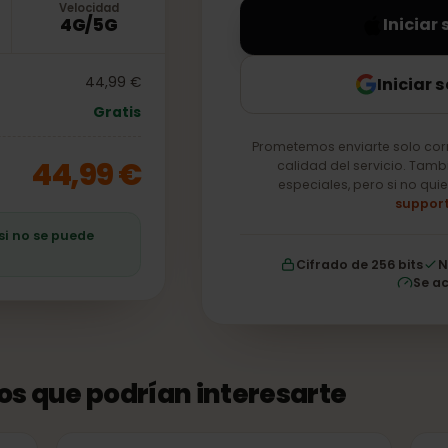
Velocidad
4G/5G
In
Ini
as
44,99 €
Gratis
Prometemos enviarte so
44,99 €
calidad del servici
especiales, pero si
ro si no se puede
Cifrado de 256 b
tos que podrían interesarte