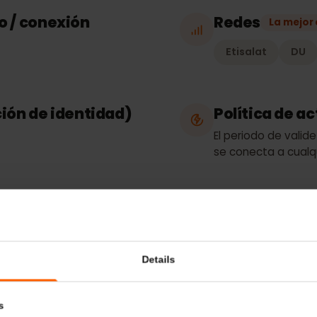
Tipo de p
nidos
Solo datos
eso / conexión
Redes
La
Etisalat
ación de identidad)
Política 
El periodo de
se conecta a 