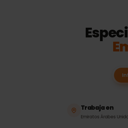
Espec
E