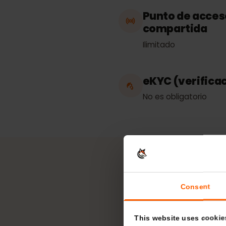
Trabaja en
Emiratos Árabes U
Punto de acc
compartida
Ilimitado
eKYC (verific
No es obligatorio