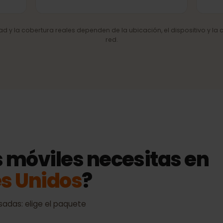
de red
4G/LTE y 5G
Internet móvil rápido allí donde la
red lo permite.
cidad y la cobertura reales dependen de la ubicación, el dispositiv
red.