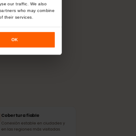
About
 Emiratos
?
o analyse our traffic. We also
nalytics partners who may combine
r use of their services.
más potente
les.
OK