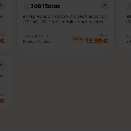
3GB 15días
s con
eSIM prepago Emiratos Árabes Unidos con
stas
LTE | 4G | 5G Datos móviles para turistas
20
% off, was
6,99 €
, now
5,99 €
20
% 
6,99 €
19,99 €
5,33 €
por
GB
99 €
15,99 €
−
20
%
15
días
Validez
s con
stas
20
% off, was
55,99 €
, now
44,99 €
5,99 €
99 €