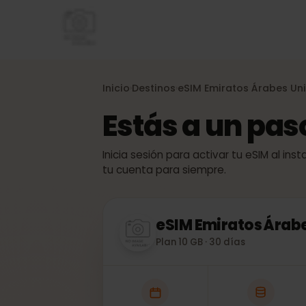
Inicio
Destinos
eSIM
Emiratos Árabes
›
›
Estás a un pa
Inicia sesión para activar tu eSIM al
tu cuenta para siempre.
eSIM
Emiratos Ára
Plan 10 GB · 30 días