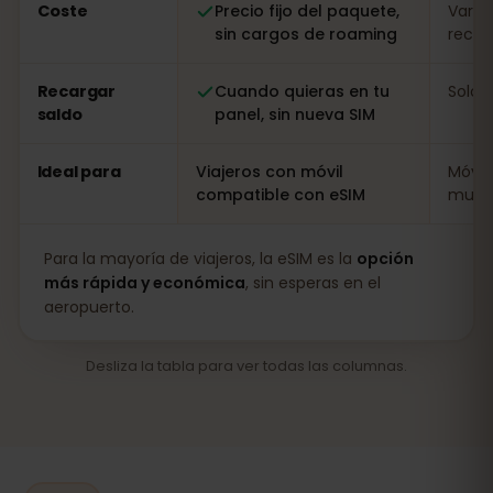
Coste
Precio fijo del paquete,
Varia
sin cargos de roaming
recarg
Recargar
Cuando quieras en tu
Solo i
saldo
panel, sin nueva SIM
Ideal para
Viajeros con móvil
Móvil
compatible con eSIM
muy l
Para la mayoría de viajeros, la eSIM es la
opción
más rápida y económica
, sin esperas en el
aeropuerto.
Desliza la tabla para ver todas las columnas.