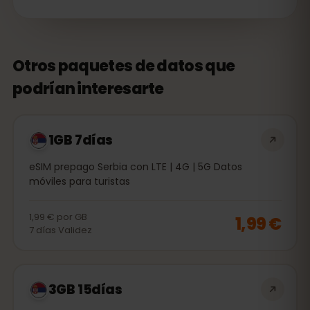
Otros paquetes de datos que
podrían interesarte
1GB 7días
eSIM prepago Serbia con LTE | 4G | 5G Datos
móviles para turistas
1,99 €
por
GB
1,99 €
7
días
Validez
3GB 15días