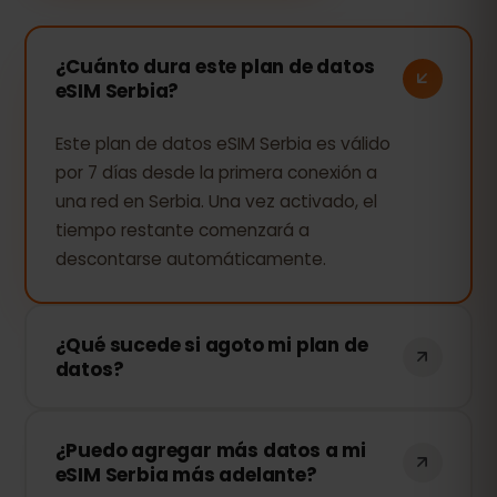
¿Cuánto dura este plan de datos
eSIM Serbia?
Este plan de datos eSIM Serbia es válido
por 7 días desde la primera conexión a
una red en Serbia. Una vez activado, el
tiempo restante comenzará a
descontarse automáticamente.
¿Qué sucede si agoto mi plan de
datos?
Si consumes todos tus datos, tu
¿Puedo agregar más datos a mi
conexión se detendrá. Puedes recargar
eSIM Serbia más adelante?
tu eSIM fácilmente desde tu panel de