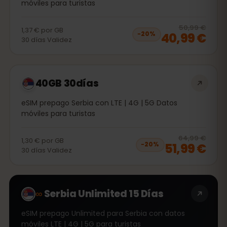
móviles para turistas
20
% 
50,99 €
1,37 €
por
GB
40,99 €
−
20
%
30
días
Validez
40GB 30días
eSIM prepago Serbia con LTE | 4G | 5G Datos
móviles para turistas
20
% 
64,99 €
1,30 €
por
GB
51,99 €
−
20
%
30
días
Validez
∞
Serbia Unlimited 15 Días
eSIM prepago Unlimited para Serbia con datos
móviles LTE | 4G | 5G para turistas