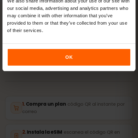
We also share information about your use of our site with
our social media, advertising and analytics partners who
may combine it with other information that you’ve
provided to them or that they’ve collected from your use
ACTIVACIÓN
of their services.
Activa tu eSIM para Serbia
en
3 pasos
OK
Listo en minutos, sin tarjeta SIM física.
Compra un plan
código QR al instante por
correo
Instala la eSIM
escanea el código QR en