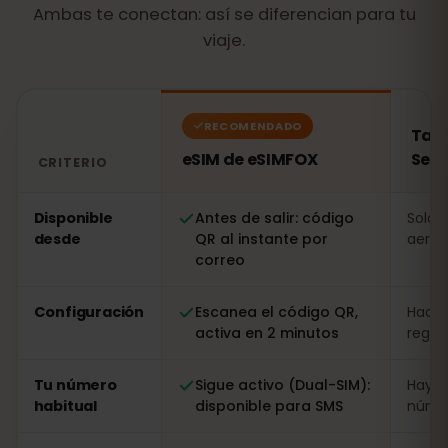
Ambas te conectan: así se diferencian para tu
viaje.
RECOMENDADO
Tarj
eSIM de eSIMFOX
Serb
CRITERIO
Comparación: una eSIM de eSIMFOX frente a una tarjeta
Disponible
Antes de salir: código
Solo a
desde
QR al instante por
aerop
correo
Configuración
Escanea el código QR,
Hacer
activa en 2 minutos
regist
Tu número
Sigue activo (Dual-SIM):
Hay q
habitual
disponible para SMS
númer