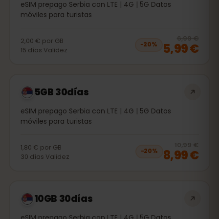
eSIM prepago Serbia con LTE | 4G | 5G Datos
móviles para turistas
20
% 
6,99 €
2,00 €
por
GB
5,99 €
−
20
%
15
días
Validez
5GB 30días
eSIM prepago Serbia con LTE | 4G | 5G Datos
móviles para turistas
20
% 
10,99 €
1,80 €
por
GB
8,99 €
−
20
%
30
días
Validez
10GB 30días
eSIM prepago Serbia con LTE | 4G | 5G Datos