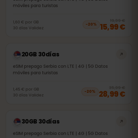
móviles para turistas
20
% 
19,99 €
1,60 €
por
GB
15,99 €
−
20
%
30
días
Validez
20GB 30días
eSIM prepago Serbia con LTE | 4G | 5G Datos
móviles para turistas
20
% 
35,99 €
1,45 €
por
GB
28,99 €
−
20
%
30
días
Validez
30GB 30días
eSIM prepago Serbia con LTE | 4G | 5G Datos