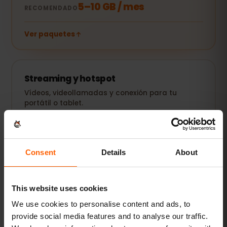
5–10 GB / mes
RECOMENDADO
Ver paquetes
Streaming y hotspot
Vídeos, videollamadas y conexión para tu
portátil o tablet.
20 GB+ o Ilimitado
RECOMENDADO
Ver paquetes
Consent
Details
About
Todos los valores son orientativos. El consumo real depende
This website uses cookies
del dispositivo, la configuración de las apps y tu uso.
We use cookies to personalise content and ads, to
provide social media features and to analyse our traffic.