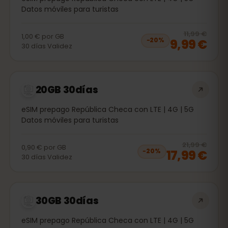
Datos móviles para turistas
20
% 
11,99 €
1,00 €
por
GB
9,99 €
−
20
%
30
días
Validez
20GB 30días
eSIM prepago República Checa con LTE | 4G | 5G
Datos móviles para turistas
20
% 
21,99 €
0,90 €
por
GB
17,99 €
−
20
%
30
días
Validez
30GB 30días
eSIM prepago República Checa con LTE | 4G | 5G