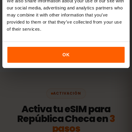
We also share information about your use of our site with
our social media, advertising and analytics partners who
20 GB+ o Ilimitado
RECOMENDADO
may combine it with other information that you’ve
provided to them or that they’ve collected from your use
Ver paquetes
of their services.
Todos los valores son orientativos. El consumo real depende
del dispositivo, la configuración de las apps y tu uso.
OK
ACTIVACIÓN
Activa tu eSIM para
República Checa en
3
pasos