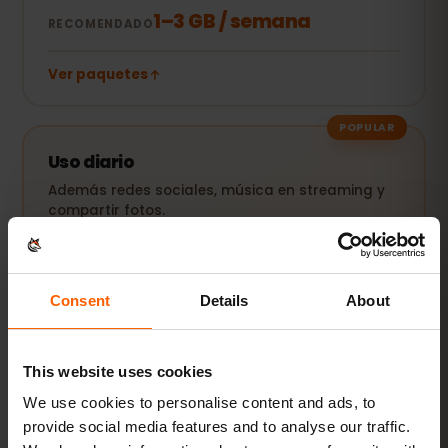
1–3 GB / semana
RECOMENDADO
Ver paquetes
POPULAR
Uso diario
Además redes sociales, música en streaming y
compartir fotos.
5–10 GB / mes
RECOMENDADO
Consent
Details
About
Ver paquetes
This website uses cookies
Streaming y hotspot
We use cookies to personalise content and ads, to
Vídeos, videollamadas y conexión para tu
provide social media features and to analyse our traffic.
portátil o tablet.