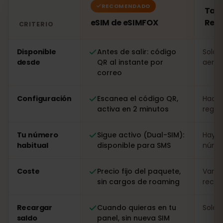
RECOMENDADO
Tarj
eSIM de eSIMFOX
Repú
CRITERIO
Comparación: una eSIM de eSIMFOX frente a una tarjet
Disponible
Antes de salir: código
Solo a
desde
QR al instante por
aerop
correo
Configuración
Escanea el código QR,
Hacer
activa en 2 minutos
regist
Tu número
Sigue activo (Dual-SIM):
Hay q
habitual
disponible para SMS
númer
Coste
Precio fijo del paquete,
Varia
sin cargos de roaming
recarg
Recargar
Cuando quieras en tu
Solo i
saldo
panel, sin nueva SIM