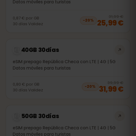
Datos móviles para turistas
20
% 
31,99 €
0,87 €
por
GB
25,99 €
−
20
%
30
días
Validez
40GB 30días
eSIM prepago República Checa con LTE | 4G | 5G
Datos móviles para turistas
20
% 
39,99 €
0,80 €
por
GB
31,99 €
−
20
%
30
días
Validez
50GB 30días
eSIM prepago República Checa con LTE | 4G | 5G
Datos móviles para turistas