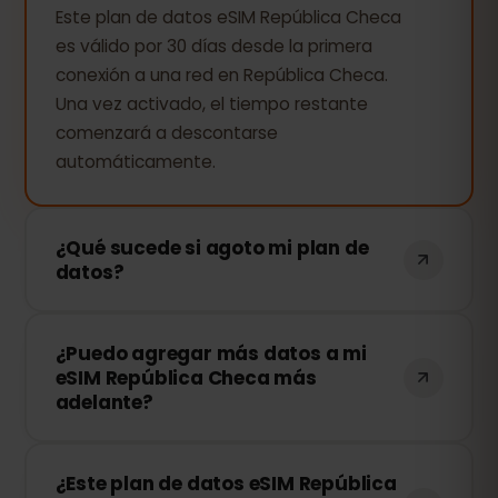
Este plan de datos eSIM República Checa
es válido por 30 días desde la primera
conexión a una red en República Checa.
Una vez activado, el tiempo restante
comenzará a descontarse
automáticamente.
¿Qué sucede si agoto mi plan de
datos?
Si consumes todos tus datos, tu
¿Puedo agregar más datos a mi
conexión se detendrá. Puedes recargar
eSIM República Checa más
tu eSIM fácilmente desde tu panel de
adelante?
control de eSIMFOX y continuar
navegando al instante.
¡Sí! Puedes comprar más datos en
¿Este plan de datos eSIM República
cualquier momento sin necesidad de