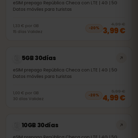
eSIM prepago República Checa con LTE | 4G | 5G
Datos móviles para turistas
20
% 
4,99 €
1,33 €
por
GB
3,99 €
−
20
%
15
días
Validez
5GB 30días
eSIM prepago República Checa con LTE | 4G | 5G
Datos móviles para turistas
20
% 
5,99 €
1,00 €
por
GB
4,99 €
−
20
%
30
días
Validez
10GB 30días
eSIM prepago República Checa con LTE | 4G | 5G