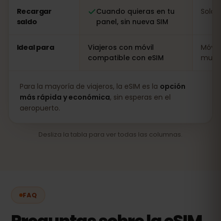
Recargar
Cuando quieras en tu
Solo i
saldo
panel, sin nueva SIM
Ideal para
Viajeros con móvil
Móvil
compatible con eSIM
muy l
Para la mayoría de viajeros, la eSIM es la
opción
más rápida y económica
, sin esperas en el
aeropuerto.
Desliza la tabla para ver todas las columnas.
FAQ