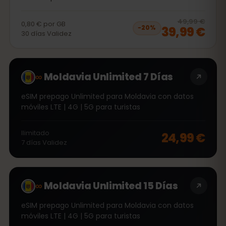
20
% 
49,99 €
0,80 €
por
GB
39,99 €
−
20
%
30
días
Validez
∞
Moldavia Unlimited 7 Días
eSIM prepago Unlimited para Moldavia con datos
móviles LTE | 4G | 5G para turistas
Ilimitado
24,99 €
7
días
Validez
∞
Moldavia Unlimited 15 Días
eSIM prepago Unlimited para Moldavia con datos
móviles LTE | 4G | 5G para turistas