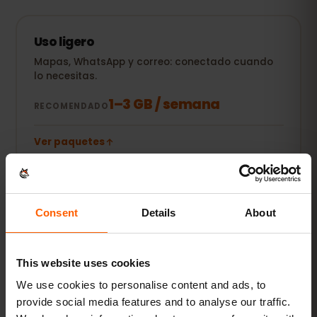
Uso ligero
Mapas, WhatsApp y correo: conectado cuando
lo necesitas.
1–3 GB / semana
RECOMENDADO
Ver paquetes
POPULAR
Uso diario
Consent
Details
About
Además redes sociales, música en streaming y
compartir fotos.
This website uses cookies
5–10 GB / mes
RECOMENDADO
We use cookies to personalise content and ads, to
provide social media features and to analyse our traffic.
Ver paquetes