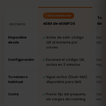
RECOMENDADO
Tarj
eSIM de eSIMFOX
Mol
CRITERIO
Comparación: una eSIM de eSIMFOX frente a una tarjet
Disponible
Antes de salir: código
Solo a
desde
QR al instante por
aerop
correo
Configuración
Escanea el código QR,
Hacer
activa en 2 minutos
regist
Tu número
Sigue activo (Dual-SIM):
Hay q
habitual
disponible para SMS
númer
Coste
Precio fijo del paquete,
Varia
sin cargos de roaming
recarg