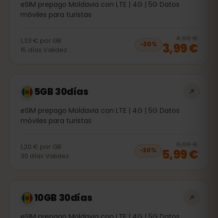
eSIM prepago Moldavia con LTE | 4G | 5G Datos
móviles para turistas
20
% 
4,99 €
1,33 €
por
GB
3,99 €
−
20
%
15
días
Validez
5GB 30días
eSIM prepago Moldavia con LTE | 4G | 5G Datos
móviles para turistas
20
% 
6,99 €
1,20 €
por
GB
5,99 €
−
20
%
30
días
Validez
10GB 30días
eSIM prepago Moldavia con LTE | 4G | 5G Datos