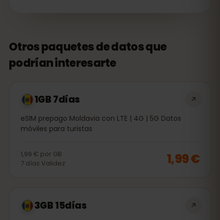
Otros paquetes de datos que
podrían interesarte
1GB 7días
eSIM prepago Moldavia con LTE | 4G | 5G Datos
móviles para turistas
1,99 €
por
GB
1,99 €
7
días
Validez
3GB 15días