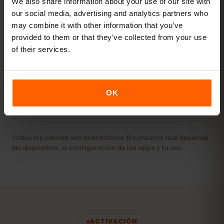
We also share information about your use of our site with
our social media, advertising and analytics partners who
may combine it with other information that you’ve
Streaming y hotspot
provided to them or that they’ve collected from your use
Vídeos, videollamadas y conexión para tu
of their services.
portátil o tablet.
20 GB+ o Ilimitado
RECOMENDADO
OK
Ver paquetes
Todos los valores son orientativos. El consumo real depende
del dispositivo, la configuración de las apps y tu uso.
ACTIVACIÓN