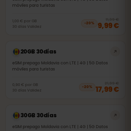
móviles para turistas
20
% 
11,99 €
1,00 €
por
GB
9,99 €
−
20
%
30
días
Validez
20GB 30días
eSIM prepago Moldavia con LTE | 4G | 5G Datos
móviles para turistas
20
% 
21,99 €
0,90 €
por
GB
17,99 €
−
20
%
30
días
Validez
30GB 30días
eSIM prepago Moldavia con LTE | 4G | 5G Datos