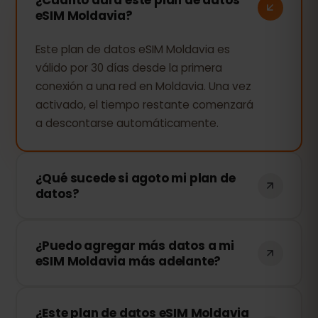
eSIM Moldavia?
Este plan de datos eSIM Moldavia es
válido por 30 días desde la primera
conexión a una red en Moldavia. Una vez
activado, el tiempo restante comenzará
a descontarse automáticamente.
¿Qué sucede si agoto mi plan de
datos?
Si consumes todos tus datos, tu
¿Puedo agregar más datos a mi
conexión se detendrá. Puedes recargar
eSIM Moldavia más adelante?
tu eSIM fácilmente desde tu panel de
control de eSIMFOX y continuar
¡Sí! Puedes comprar más datos en
navegando al instante.
¿Este plan de datos eSIM Moldavia
cualquier momento sin necesidad de