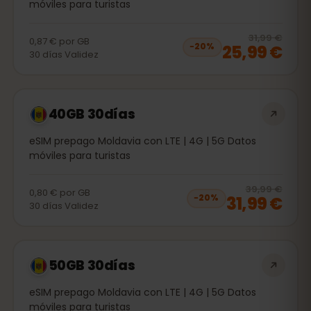
móviles para turistas
20
% 
31,99 €
0,87 €
por
GB
25,99 €
−
20
%
30
días
Validez
40GB 30días
eSIM prepago Moldavia con LTE | 4G | 5G Datos
móviles para turistas
20
% 
39,99 €
0,80 €
por
GB
31,99 €
−
20
%
30
días
Validez
50GB 30días
eSIM prepago Moldavia con LTE | 4G | 5G Datos
móviles para turistas