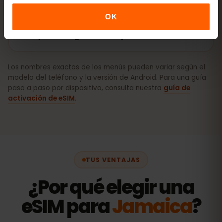
OK
Cómo activar la eSIM en Android
(Samsung, Pixel, etc.)
Los nombres exactos de los menús pueden variar según el
modelo del teléfono y la versión de Android. Para una guía
paso a paso por dispositivo, consulta nuestra
guía de
activación de eSIM
.
TUS VENTAJAS
¿Por qué elegir una
eSIM para
Jamaica
?