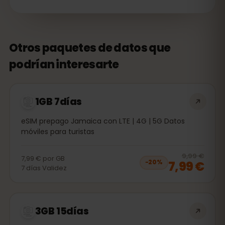
Otros paquetes de datos que
podrían interesarte
1GB 7días
eSIM prepago Jamaica con LTE | 4G | 5G Datos
móviles para turistas
20
% 
9,99 €
7,99 €
por
GB
7,99 €
−
20
%
7
días
Validez
3GB 15días