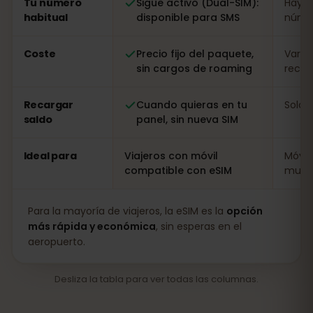
Tu número
Sigue activo (Dual-SIM):
Hay q
habitual
disponible para SMS
númer
Coste
Precio fijo del paquete,
Varia
sin cargos de roaming
recarg
Recargar
Cuando quieras en tu
Solo i
saldo
panel, sin nueva SIM
Ideal para
Viajeros con móvil
Móvil
compatible con eSIM
muy l
Para la mayoría de viajeros, la eSIM es la
opción
más rápida y económica
, sin esperas en el
aeropuerto.
Desliza la tabla para ver todas las columnas.