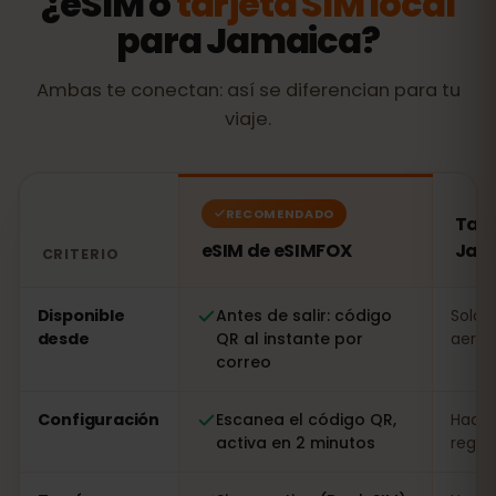
¿eSIM o
tarjeta SIM local
para Jamaica?
Ambas te conectan: así se diferencian para tu
viaje.
RECOMENDADO
Tarj
eSIM de eSIMFOX
Jam
CRITERIO
Comparación: una eSIM de eSIMFOX frente a una tarjet
Disponible
Antes de salir: código
Solo a
desde
QR al instante por
aerop
correo
Configuración
Escanea el código QR,
Hacer
activa en 2 minutos
regist