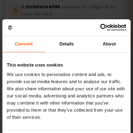
Instala la eSIM
escanea el código QR en
casa con Wi‑Fi
Conéctate
activa el roaming de datos en
Jamaica
Consent
Details
About
La configuración tarda solo 2 minutos: iPhone
Ajustes →
This website uses cookies
Datos móviles → Añadir eSIM
, Android
Redes e
Internet → SIM
. La validez de tu plan empieza con el
We use cookies to personalise content and ads, to
primer uso, no al comprarlo.
provide social media features and to analyse our traffic.
We also share information about your use of our site with
¿Tu dispositivo admite eSIM? Comprueba la
our social media, advertising and analytics partners who
compatibilidad
may combine it with other information that you’ve
provided to them or that they’ve collected from your use
of their services.
Cómo activar la eSIM en iPhone (iOS)