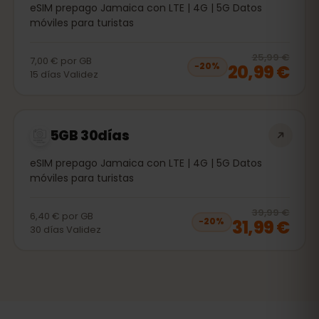
eSIM prepago Jamaica con LTE | 4G | 5G Datos
móviles para turistas
20
% 
25,99 €
7,00 €
por
GB
20,99 €
−
20
%
15
días
Validez
5GB 30días
eSIM prepago Jamaica con LTE | 4G | 5G Datos
móviles para turistas
20
% 
39,99 €
6,40 €
por
GB
31,99 €
−
20
%
30
días
Validez