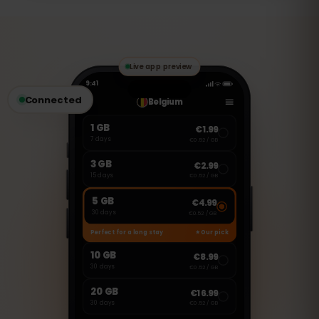
Esta eSIM es solo para datos móviles. Sin
embargo, puedes usar aplicaciones
como WhatsApp, FaceTime o Skype para
hacer llamadas y enviar mensajes.