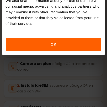
We also share information about your use of our site with
ACTIVACIÓN
our social media, advertising and analytics partners who
Activa tu eSIM para Israel
may combine it with other information that you’ve
provided to them or that they’ve collected from your use
en
3 pasos
of their services.
Listo en minutos, sin tarjeta SIM física.
OK
Compra un plan
código QR al instante por
correo
Instala la eSIM
escanea el código QR en
casa con Wi‑Fi