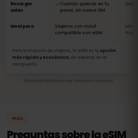
Recargar
Cuando quieras en tu
Solo i
saldo
panel, sin nueva SIM
Ideal para
Viajeros con móvil
Móvil
compatible con eSIM
muy l
Para la mayoría de viajeros, la eSIM es la
opción
más rápida y económica
, sin esperas en el
aeropuerto.
Desliza la tabla para ver todas las columnas.
FAQ
Preguntas sobre la eSIM