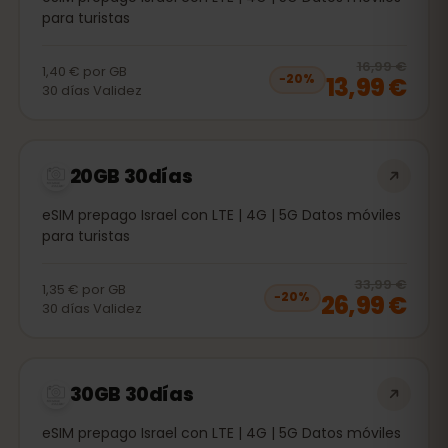
para turistas
20
% 
16,99 €
1,40 €
por
GB
13,99 €
−
20
%
30
días
Validez
20GB 30días
eSIM prepago Israel con LTE | 4G | 5G Datos móviles
para turistas
20
% 
33,99 €
1,35 €
por
GB
26,99 €
−
20
%
30
días
Validez
30GB 30días
eSIM prepago Israel con LTE | 4G | 5G Datos móviles