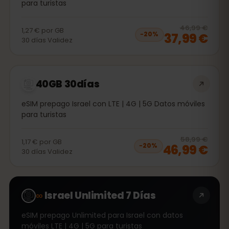
para turistas
20
% 
46,99 €
1,27 €
por
GB
37,99 €
−
20
%
30
días
Validez
40GB 30días
eSIM prepago Israel con LTE | 4G | 5G Datos móviles
para turistas
20
% 
58,99 €
1,17 €
por
GB
46,99 €
−
20
%
30
días
Validez
∞
Israel Unlimited 7 Días
eSIM prepago Unlimited para Israel con datos
móviles LTE | 4G | 5G para turistas