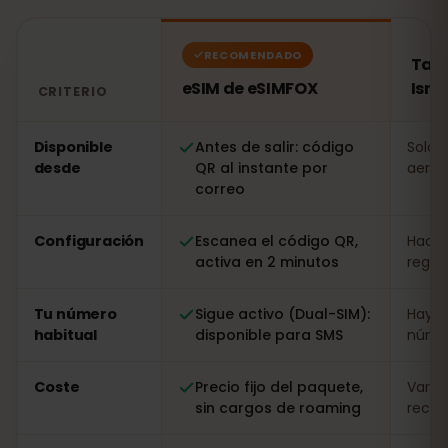
RECOMENDADO
Tarj
eSIM de eSIMFOX
Isra
CRITERIO
Comparación: una eSIM de eSIMFOX frente a una tarjeta
Disponible
Antes de salir: código
Solo a
desde
QR al instante por
aerop
correo
Configuración
Escanea el código QR,
Hacer
activa en 2 minutos
regist
Tu número
Sigue activo (Dual-SIM):
Hay q
habitual
disponible para SMS
númer
Coste
Precio fijo del paquete,
Varia
sin cargos de roaming
recarg