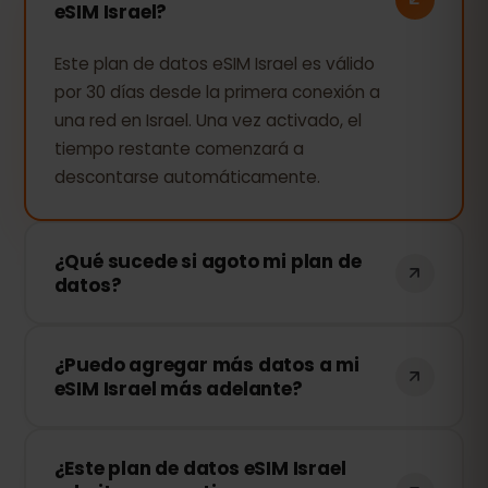
eSIM Israel?
Este plan de datos eSIM Israel es válido
por 30 días desde la primera conexión a
una red en Israel. Una vez activado, el
tiempo restante comenzará a
descontarse automáticamente.
¿Qué sucede si agoto mi plan de
datos?
Si consumes todos tus datos, tu
¿Puedo agregar más datos a mi
conexión se detendrá. Puedes recargar
eSIM Israel más adelante?
tu eSIM fácilmente desde tu panel de
control de eSIMFOX y continuar
¡Sí! Puedes comprar más datos en
navegando al instante.
¿Este plan de datos eSIM Israel
cualquier momento sin necesidad de