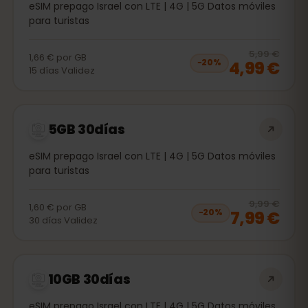
eSIM prepago Israel con LTE | 4G | 5G Datos móviles
para turistas
20
% 
5,99 €
1,66 €
por
GB
4,99 €
−
20
%
15
días
Validez
5GB 30días
eSIM prepago Israel con LTE | 4G | 5G Datos móviles
para turistas
20
% 
9,99 €
1,60 €
por
GB
7,99 €
−
20
%
30
días
Validez
10GB 30días
eSIM prepago Israel con LTE | 4G | 5G Datos móviles