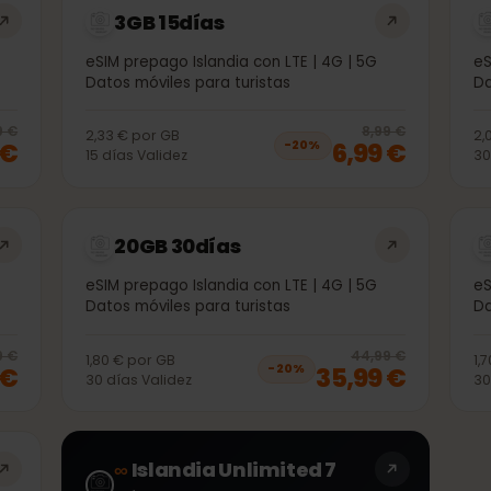
3GB 15días
5G
eSIM prepago Islandia con LTE | 4G | 5G
Datos móviles para turistas
20
% off, was
3,99 €
, now
2,99 €
20
% 
3,99 €
8,99 €
2,33 €
por
GB
99 €
6,99 €
−
20
%
15
días
Validez
20GB 30días
5G
eSIM prepago Islandia con LTE | 4G | 5G
Datos móviles para turistas
20
% off, was
23,99 €
, now
18,99 €
20
% 
3,99 €
44,99 €
1,80 €
por
GB
99 €
35,99 €
−
20
%
30
días
Validez