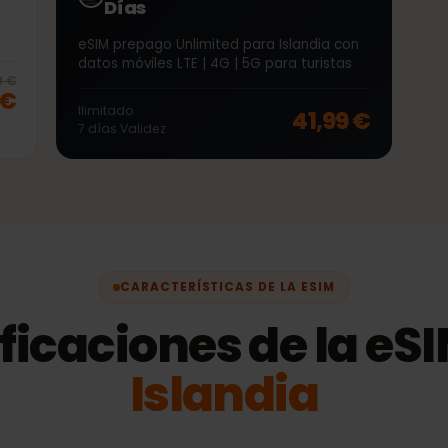
∞
Islandia Unlimited 7
Días
5G
eSIM prepago Unlimited para Islandia con
datos móviles LTE | 4G | 5G para turistas
20
% off, was
78,99 €
, now
62,99 €
8,99 €
99 €
Ilimitado
41,99 €
7
días
Validez
CARACTERÍSTICAS DE LA ESIM
ificaciones de la 