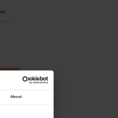
atibles
lan
 mejor cobertura
Síminn
Nova