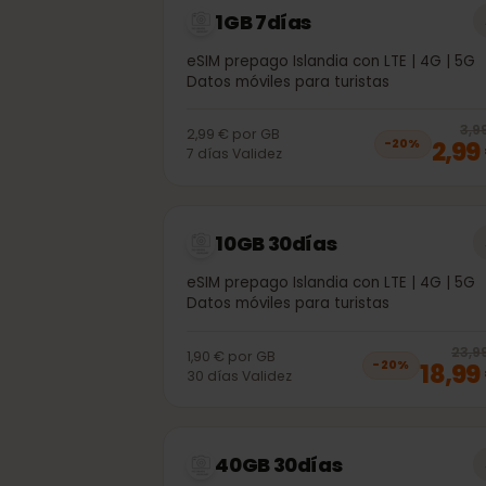
1GB 7días
eSIM prepago Islandia con LTE | 4G | 
Datos móviles para turistas
2,99 €
por
GB
2,
−
20
%
7
días
Validez
10GB 30días
eSIM prepago Islandia con LTE | 4G | 
Datos móviles para turistas
2
1,90 €
por
GB
18,
−
20
%
30
días
Validez