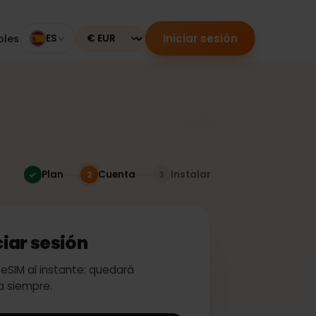
Iniciar sesión
mpatibles
ES
Currency
Plan
Cuenta
Instalar
2
3
 iniciar sesión
ivar tu eSIM al instante: quedará
a para siempre.