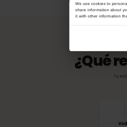
Consent
eKYC (verific
No es obligatorio
This website uses coo
We use cookies to perso
share information about
it with other informatio
¿Qué r
Tu 