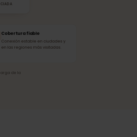
Nova
ED ASOCIADA
Cobertura fiable
Conexión estable en ciudades y
en las regiones más visitadas.
o y la carga de la