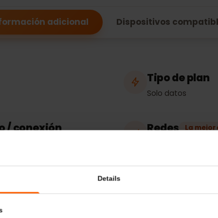
Islandia
Información adicional
Dispositivos comp
Tipo de p
Solo datos
eso / conexión
Redes
La
Vodafone