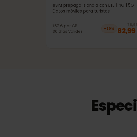
40GB 30días
eSIM prepago Islandia con LTE | 4G | 
Datos móviles para turistas
7
1,57 €
por
GB
62,
−
20
%
30
días
Validez
Espec