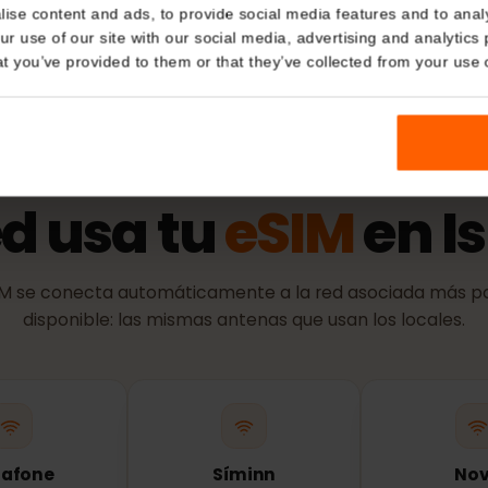
Details
ación de identidad)
Política 
El periodo de
kies
se conecta a 
nalise content and ads, to provide social media features and t
 your use of our site with our social media, advertising and a
n that you’ve provided to them or that they’ve collected from you
RED Y COBERTURA
ed usa tu
eSIM
en 
eSIM se conecta automáticamente a la red asociada 
disponible: las mismas antenas que usan los loca