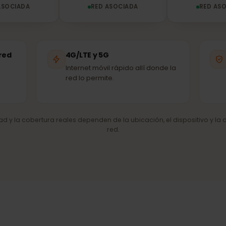
Vodafone
Síminn
ED ASOCIADA
RED ASOCIADA
R
de red
4G/LTE y 5G
Internet móvil rápido allí donde la
red lo permite.
cidad y la cobertura reales dependen de la ubicación, el dispositiv
red.