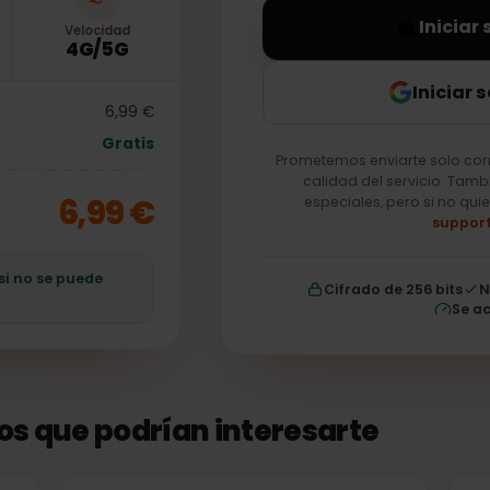
In
Velocidad
4G/5G
Ini
6,99 €
Gratis
Prometemos enviarte so
calidad del servici
6,99 €
especiales, pero si
ro si no se puede
Cifrado de 256 b
tos que podrían interesarte