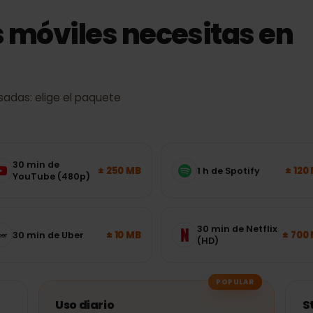
s móviles necesitas e
s usadas: elige el paquete
30 min de
± 250 MB
1 h de Spotify
YouTube (480p)