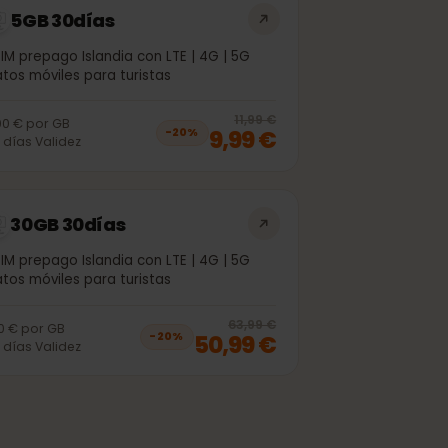
5GB 30días
eSIM prepago Islandia con LTE | 4G | 5G
Datos móviles para turistas
off, was
8,99 €
, now
6,99 €
20
% off, was
1
11,99 €
2,00 €
por
GB
9,99 €
−
20
%
30
días
Validez
30GB 30días
eSIM prepago Islandia con LTE | 4G | 5G
Datos móviles para turistas
off, was
44,99 €
, now
35,99 €
20
% off, was
6
63,99 €
1,70 €
por
GB
50,99 €
−
20
%
30
días
Validez