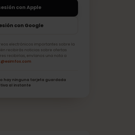
iciar sesión con Apple
ciar sesión con Google
lo correos electrónicos importantes sobre la
o. También recibirás noticias sobre ofertas
 no quieres recibirlas, envíanos una nota a
support@esimfox.com
its
No hay ninguna tarjeta guardada
Se activa al instante