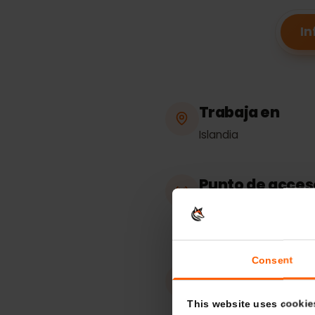
Trabaja en
Islandia
Punto de acc
compartida
Ilimitado