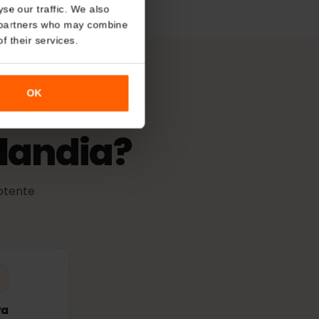
About
de activación
 validez comienza cuando la eSIM
cualquier red compatible.
o analyse our traffic. We also
nalytics partners who may combine
r use of their services.
OK
Islandia?
más potente
les.