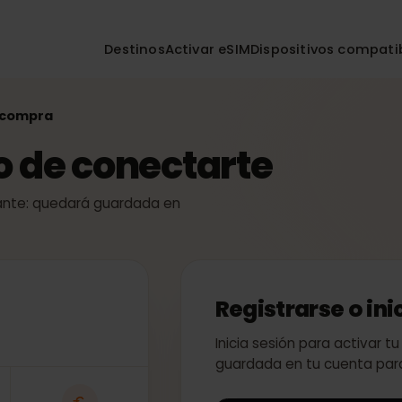
Destinos
Activar eSIM
Dispositivos co
r la compra
so de conectarte
 instante: quedará guardada en
Registrarse o
Inicia sesión para act
guardada en tu cuent