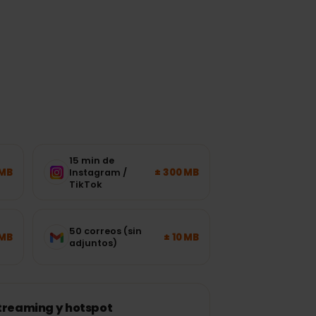
n
15 min de
± 120 MB
± 300 MB
Instagram /
TikTok