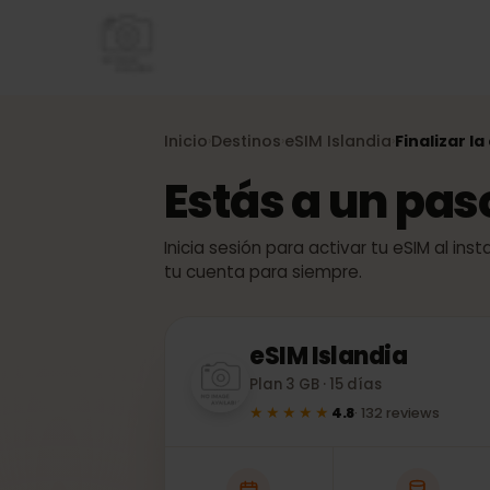
Inicio
Destinos
eSIM
Islandia
Finaliza
›
›
›
Estás a un pa
Inicia sesión para activar tu eSIM al
tu cuenta para siempre.
eSIM
Islandia
Plan 3 GB · 15 días
★★★★★
4.8
·
132
reviews