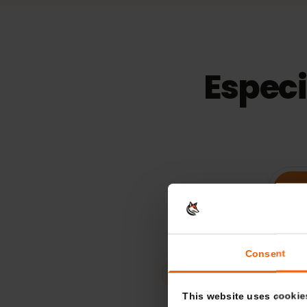
15
días
Validez
Espec