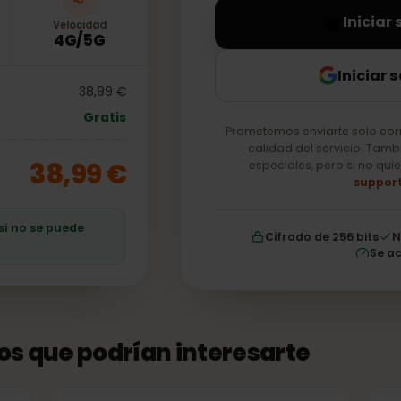
In
Velocidad
4G/5G
Ini
38,99 €
Gratis
Prometemos enviarte so
calidad del servici
38,99 €
especiales, pero si
ro si no se puede
Cifrado de 256 b
tos que podrían interesarte