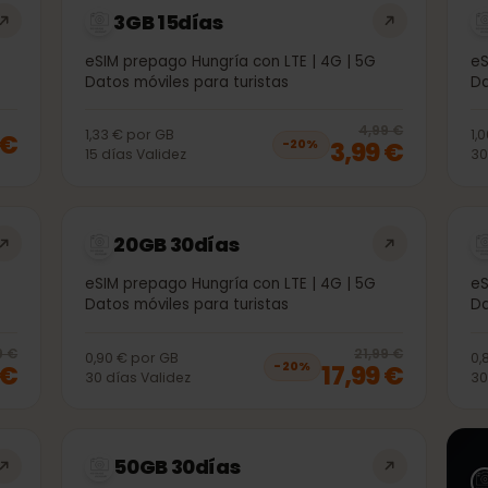
3GB 15días
5G
eSIM prepago Hungría con LTE | 4G | 5G
Datos móviles para turistas
20
% 
4,99 €
1,33 €
por
GB
99 €
3,99 €
−
20
%
15
días
Validez
20GB 30días
5G
eSIM prepago Hungría con LTE | 4G | 5G
Datos móviles para turistas
20
% off, was
11,99 €
, now
9,99 €
20
% 
11,99 €
21,99 €
0,90 €
por
GB
99 €
17,99 €
−
20
%
30
días
Validez