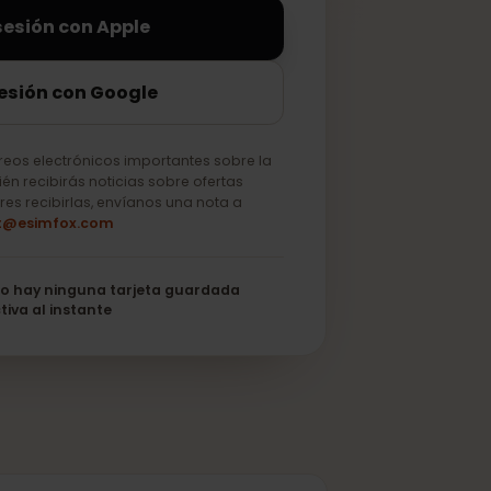
iciar sesión con Apple
ciar sesión con Google
lo correos electrónicos importantes sobre la
o. También recibirás noticias sobre ofertas
 no quieres recibirlas, envíanos una nota a
support@esimfox.com
its
No hay ninguna tarjeta guardada
Se activa al instante