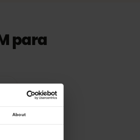
eSIM para
atibles