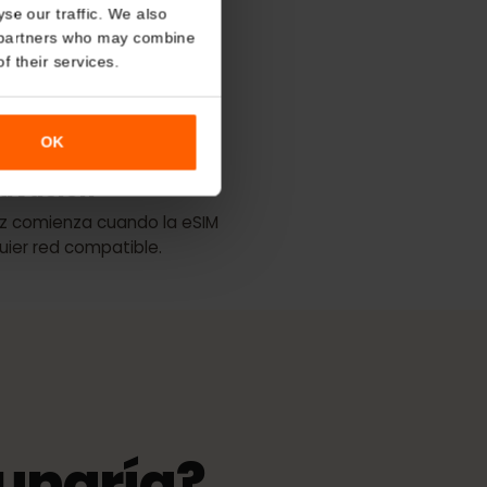
About
lan
o analyse our traffic. We also
nalytics partners who may combine
 mejor cobertura
r use of their services.
One
Yettel
OK
de activación
 validez comienza cuando la eSIM
cualquier red compatible.