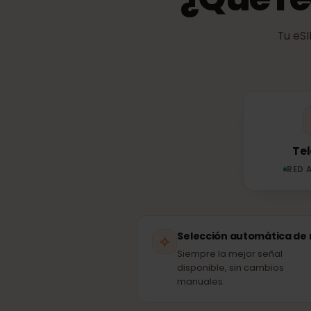
¿Qué r
Tu 
R