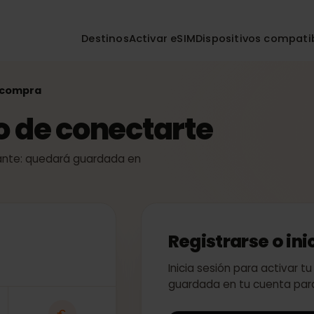
Destinos
Activar eSIM
Dispositivos co
r la compra
so de conectarte
 instante: quedará guardada en
Registrarse o
Inicia sesión para act
guardada en tu cuent