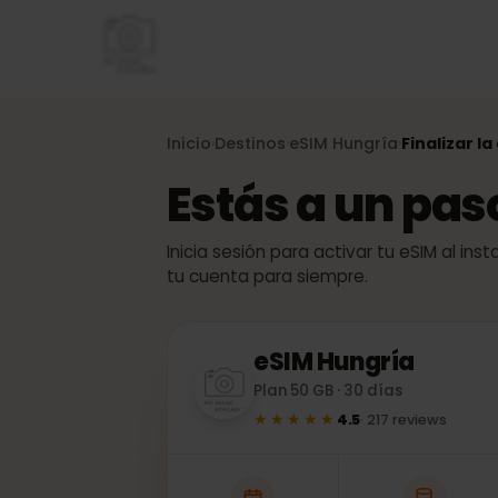
Inicio
Destinos
eSIM
Hungría
Finaliza
›
›
›
Estás a un pa
Inicia sesión para activar tu eSIM al
tu cuenta para siempre.
eSIM
Hungría
Plan 50 GB · 30 días
★★★★★
4.5
·
217
reviews