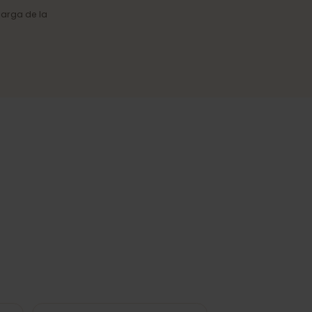
Cobertura fiable
Conexión estable en ciudades y
en las regiones más visitadas.
o y la carga de la