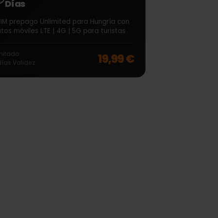
∞
Hungría Unlimited 7
Días
eSIM prepago Unlimited para Hungría con
datos móviles LTE | 4G | 5G para turistas
off, was
48,99 €
, now
38,99 €
Ilimitado
19,99 €
7
días
Validez