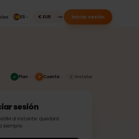
Iniciar sesión
mpatibles
ES
Currency
Plan
Cuenta
Instalar
2
3
 iniciar sesión
ivar tu eSIM al instante: quedará
a para siempre.