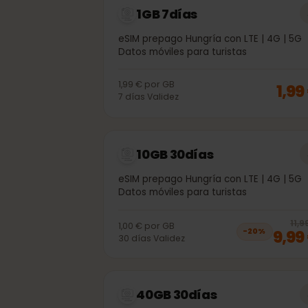
1GB 7días
eSIM prepago Hungría con LTE | 4G | 
Datos móviles para turistas
1,99 €
por
GB
1,
7
días
Validez
10GB 30días
eSIM prepago Hungría con LTE | 4G | 
Datos móviles para turistas
1,00 €
por
GB
9,
−
20
%
30
días
Validez