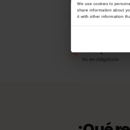
Consent
Trabaja en
Hungría
This website uses coo
We use cookies to perso
share information about
Punto de acc
it with other informatio
compartida
Ilimitado
eKYC (verific
No es obligatorio