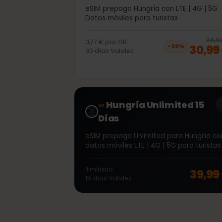
40GB 30días
eSIM prepago Hungría con LTE | 4G | 
Datos móviles para turistas
3
0,77 €
por
GB
30,
−
20
%
30
días
Validez
∞
Hungría Unlimited 15
Días
eSIM prepago Unlimited para Hungría
datos móviles LTE | 4G | 5G para turi
Ilimitado
39,