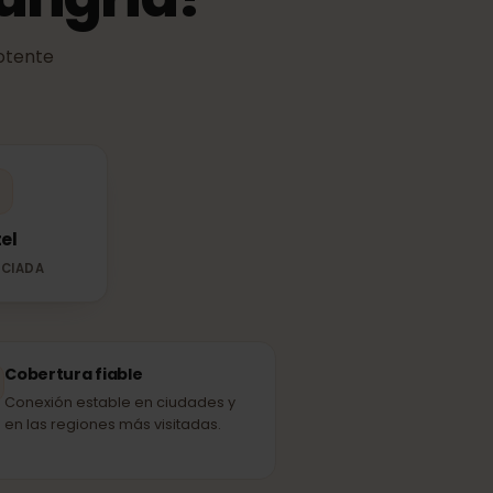
 Hungría?
más potente
les.
Yettel
ED ASOCIADA