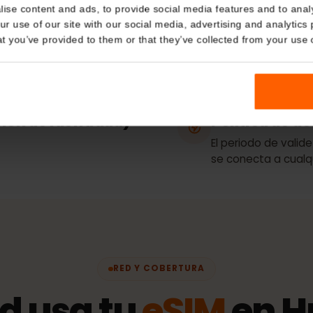
Details
Tipo de p
Solo datos
kies
nalise content and ads, to provide social media features and t
 your use of our site with our social media, advertising and a
eso / conexión
Redes
La
n that you’ve provided to them or that they’ve collected from you
Telekom
ación de identidad)
Política 
El periodo de
se conecta a 