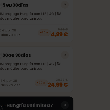
5GB 30días
eSIM prepago Hungría con LTE | 4G | 5G
Datos móviles para turistas
off, was
4,99 €
, now
3,99 €
20
% off, was
5
5,99 €
1,00 €
por
GB
4,99 €
−
20
%
30
días
Validez
30GB 30días
eSIM prepago Hungría con LTE | 4G | 5G
Datos móviles para turistas
off, was
21,99 €
, now
17,99 €
20
% off, was
3
30,99 €
0,83 €
por
GB
24,99 €
−
20
%
30
días
Validez