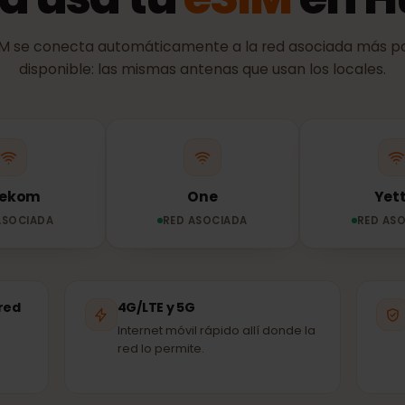
RED Y COBERTURA
ed usa tu
eSIM
en
eSIM se conecta automáticamente a la red asociada 
disponible: las mismas antenas que usan los loca
Telekom
One
ED ASOCIADA
RED ASOCIADA
R