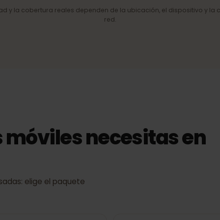
de red
4G/LTE y 5G
Internet móvil rápido allí donde la
red lo permite.
cidad y la cobertura reales dependen de la ubicación, el dispositiv
red.