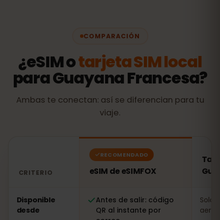
COMPARACIÓN
¿eSIM o
tarjeta SIM local
para Guayana Francesa?
Ambas te conectan: así se diferencian para tu
viaje.
RECOMENDADO
Tarj
eSIM de eSIMFOX
Gua
CRITERIO
Comparación: una eSIM de eSIMFOX frente a una tarje
Disponible
Antes de salir: código
Solo a
desde
QR al instante por
aerop