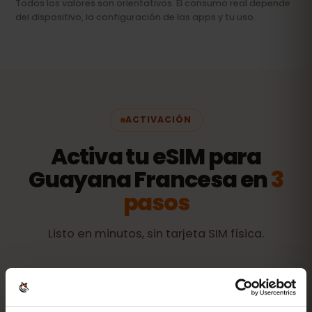
Todos los valores son orientativos. El consumo real depende
del dispositivo, la configuración de las apps y tu uso.
ACTIVACIÓN
Activa tu eSIM para
Guayana Francesa en
3
pasos
Listo en minutos, sin tarjeta SIM física.