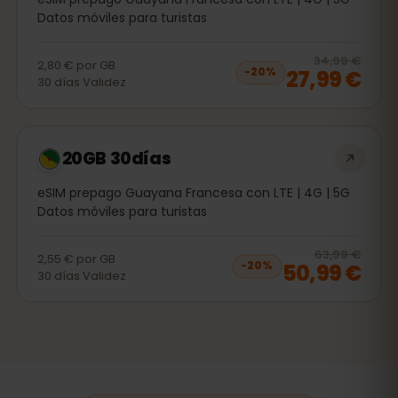
Datos móviles para turistas
20
% 
34,99 €
2,80 €
por
GB
27,99 €
−
20
%
30
días
Validez
20GB 30días
eSIM prepago Guayana Francesa con LTE | 4G | 5G
Datos móviles para turistas
20
% 
63,99 €
2,55 €
por
GB
50,99 €
−
20
%
30
días
Validez