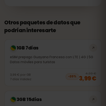
Otros paquetes de datos que
podrían interesarte
1GB 7días
eSIM prepago Guayana Francesa con LTE | 4G | 5G
Datos móviles para turistas
20
% 
4,99 €
3,99 €
por
GB
3,99 €
−
20
%
7
días
Validez
3GB 15días