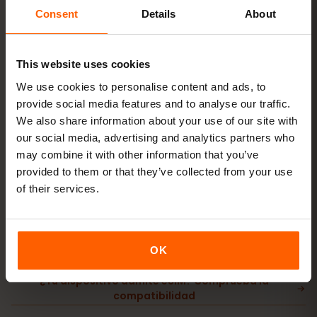
Compra un plan
código QR al instante por
Consent
Details
About
correo
This website uses cookies
Instala la eSIM
escanea el código QR en
We use cookies to personalise content and ads, to
casa con Wi‑Fi
provide social media features and to analyse our traffic.
We also share information about your use of our site with
our social media, advertising and analytics partners who
Conéctate
activa el roaming de datos en
may combine it with other information that you’ve
Guayana Francesa
provided to them or that they’ve collected from your use
of their services.
La configuración tarda solo 2 minutos: iPhone
Ajustes →
Datos móviles → Añadir eSIM
, Android
Redes e
Internet → SIM
. La validez de tu plan empieza con el
primer uso, no al comprarlo.
OK
¿Tu dispositivo admite eSIM? Comprueba la
compatibilidad