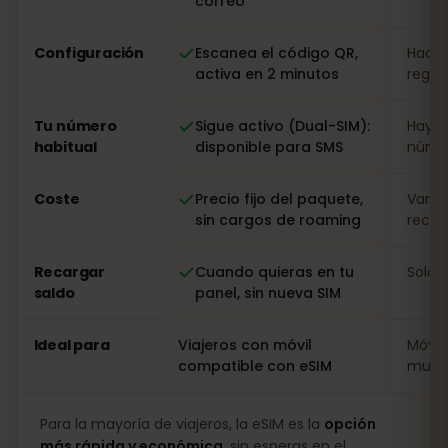
correo
Configuración
Escanea el código QR,
Hacer
activa en 2 minutos
regist
Tu número
Sigue activo (Dual-SIM):
Hay q
habitual
disponible para SMS
númer
Coste
Precio fijo del paquete,
Varia
sin cargos de roaming
recarg
Recargar
Cuando quieras en tu
Solo i
saldo
panel, sin nueva SIM
Ideal para
Viajeros con móvil
Móvil
compatible con eSIM
muy l
Para la mayoría de viajeros, la eSIM es la
opción
más rápida y económica
, sin esperas en el