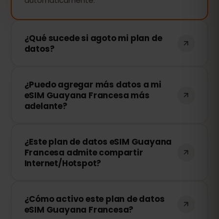
automáticamente.
¿Qué sucede si agoto mi plan de
datos?
Si consumes todos tus datos, tu
¿Puedo agregar más datos a mi
conexión se detendrá. Puedes recargar
eSIM Guayana Francesa más
tu eSIM fácilmente desde tu panel de
adelante?
control de eSIMFOX y continuar
navegando al instante.
¡Sí! Puedes comprar más datos en
¿Este plan de datos eSIM Guayana
cualquier momento sin necesidad de
Francesa admite compartir
reinstalar tu eSIM. Solo accede a tu
Internet/Hotspot?
cuenta y elige la cantidad de datos
adicionales que necesitas.
¡Sí! Puedes compartir tu conexión móvil
¿Cómo activo este plan de datos
mediante Hotspot con otros
eSIM Guayana Francesa?
dispositivos. Sin embargo, la velocidad y