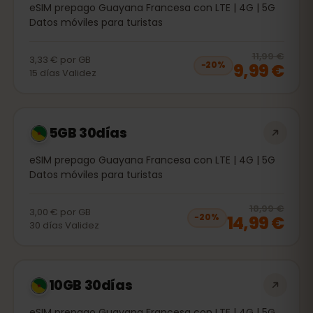
eSIM prepago Guayana Francesa con LTE | 4G | 5G
Datos móviles para turistas
20
% 
11,99 €
3,33 €
por
GB
9,99 €
−
20
%
15
días
Validez
5GB 30días
eSIM prepago Guayana Francesa con LTE | 4G | 5G
Datos móviles para turistas
20
% 
18,99 €
3,00 €
por
GB
14,99 €
−
20
%
30
días
Validez
10GB 30días
eSIM prepago Guayana Francesa con LTE | 4G | 5G