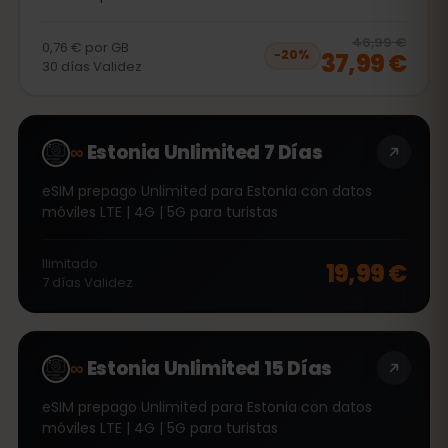
20
% 
46,99 €
0,76 €
por
GB
37,99 €
−
20
%
30
días
Validez
∞
Estonia Unlimited 7 Días
eSIM prepago Unlimited para Estonia con datos
móviles LTE | 4G | 5G para turistas
Ilimitado
19,99 €
7
días
Validez
∞
Estonia Unlimited 15 Días
eSIM prepago Unlimited para Estonia con datos
móviles LTE | 4G | 5G para turistas