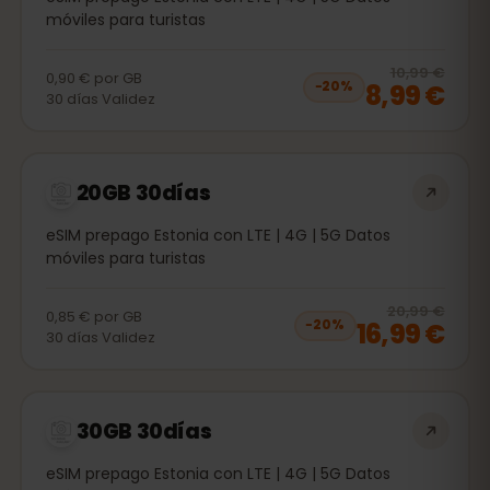
móviles para turistas
20
% 
10,99 €
0,90 €
por
GB
8,99 €
−
20
%
30
días
Validez
20GB 30días
eSIM prepago Estonia con LTE | 4G | 5G Datos
móviles para turistas
20
% 
20,99 €
0,85 €
por
GB
16,99 €
−
20
%
30
días
Validez
30GB 30días
eSIM prepago Estonia con LTE | 4G | 5G Datos