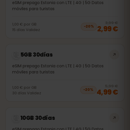
eSIM prepago Estonia con LTE | 4G | 5G Datos
móviles para turistas
20
% 
3,99 €
1,00 €
por
GB
2,99 €
−
20
%
15
días
Validez
5GB 30días
eSIM prepago Estonia con LTE | 4G | 5G Datos
móviles para turistas
20
% 
5,99 €
1,00 €
por
GB
4,99 €
−
20
%
30
días
Validez
10GB 30días
eSIM prepago Estonia con LTE | 4G | 5G Datos