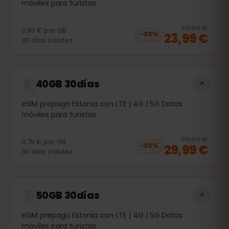
móviles para turistas
20
% 
29,99 €
0,80 €
por
GB
23,99 €
−
20
%
30
días
Validez
40GB 30días
eSIM prepago Estonia con LTE | 4G | 5G Datos
móviles para turistas
20
% 
36,99 €
0,75 €
por
GB
29,99 €
−
20
%
30
días
Validez
50GB 30días
eSIM prepago Estonia con LTE | 4G | 5G Datos
móviles para turistas