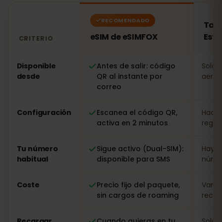
RECOMENDADO
Tarj
eSIM de eSIMFOX
Esto
CRITERIO
Comparación: una eSIM de eSIMFOX frente a una tarjeta
Disponible
Antes de salir: código
Solo a
desde
QR al instante por
aerop
correo
Configuración
Escanea el código QR,
Hacer
activa en 2 minutos
regist
Tu número
Sigue activo (Dual-SIM):
Hay q
habitual
disponible para SMS
númer
Coste
Precio fijo del paquete,
Varia
sin cargos de roaming
recarg
Recargar
Cuando quieras en tu
Solo i