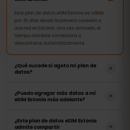
Este plan de datos eSIM Estonia es válido
por 30 días desde la primera conexión a
una red en Estonia. Una vez activado, el
tiempo restante comenzará a
descontarse automáticamente.
¿Qué sucede si agoto mi plan de
datos?
Si consumes todos tus datos, tu
¿Puedo agregar más datos a mi
conexión se detendrá. Puedes recargar
eSIM Estonia más adelante?
tu eSIM fácilmente desde tu panel de
control de eSIMFOX y continuar
¡Sí! Puedes comprar más datos en
navegando al instante.
¿Este plan de datos eSIM Estonia
cualquier momento sin necesidad de
admite compartir
reinstalar tu eSIM. Solo accede a tu