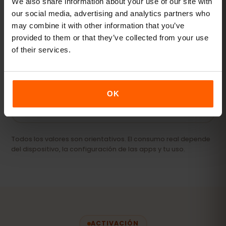
We also share information about your use of our site with
our social media, advertising and analytics partners who
may combine it with other information that you’ve
Streaming y hotspot
provided to them or that they’ve collected from your use
Vídeos, videollamadas y conexión para tu
of their services.
portátil o tablet.
20 GB+ o Ilimitado
RECOMENDADO
OK
Ver paquetes
Todos los valores son orientativos. El consumo real depende
del dispositivo, la configuración de las apps y tu uso.
ACTIVACIÓN