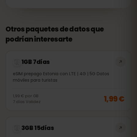
Otros paquetes de datos que
podrían interesarte
1GB 7días
eSIM prepago Estonia con LTE | 4G | 5G Datos
móviles para turistas
1,99 €
por
GB
1,99 €
7
días
Validez
3GB 15días