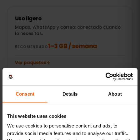
Uso ligero
Mapas, WhatsApp y correo: conectado cuando
lo necesitas.
1–3 GB / semana
RECOMENDADO
Ver paquetes
POPULAR
Uso diario
Consent
Details
About
Además redes sociales, música en streaming y
compartir fotos.
This website uses cookies
5–10 GB / mes
RECOMENDADO
We use cookies to personalise content and ads, to
provide social media features and to analyse our traffic.
Ver paquetes