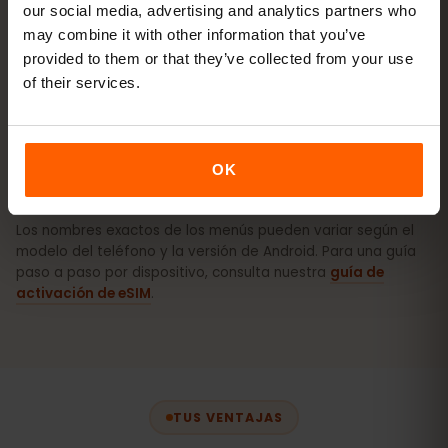
our social media, advertising and analytics partners who
may combine it with other information that you’ve
Cómo activar la eSIM en iPhone (iOS)
provided to them or that they’ve collected from your use
of their services.
Cómo activar la eSIM en Android
(Samsung, Pixel, etc.)
OK
Los nombres exactos de los menús pueden variar según el
modelo del teléfono y la versión de Android. Para una guía
paso a paso por dispositivo, consulta nuestra
guía de
activación de eSIM
.
TUS VENTAJAS