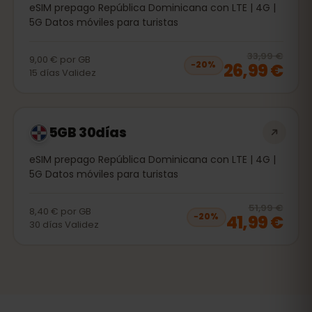
eSIM prepago República Dominicana con LTE | 4G |
5G Datos móviles para turistas
20
% 
33,99 €
9,00 €
por
GB
26,99 €
−
20
%
15
días
Validez
5GB 30días
eSIM prepago República Dominicana con LTE | 4G |
5G Datos móviles para turistas
20
% 
51,99 €
8,40 €
por
GB
41,99 €
−
20
%
30
días
Validez