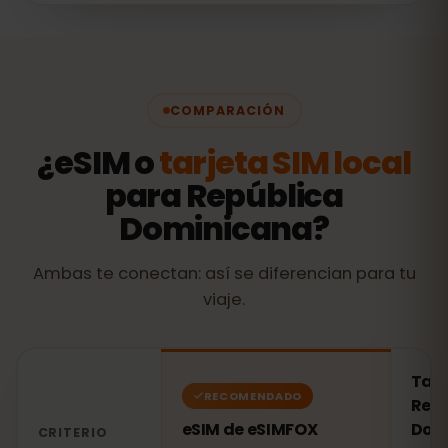
COMPARACIÓN
¿eSIM o
tarjeta SIM local
para República
Dominicana?
Ambas te conectan: así se diferencian para tu
viaje.
Tarj
RECOMENDADO
Repú
eSIM de eSIMFOX
Dom
CRITERIO