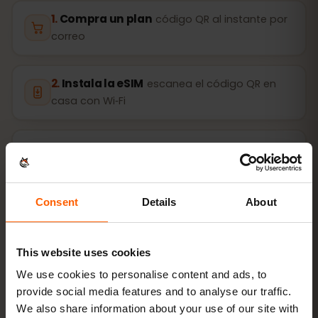
Compra un plan
código QR al instante por
correo
Instala la eSIM
escanea el código QR en
casa con Wi‑Fi
Conéctate
activa el roaming de datos en
República Dominicana
Consent
Details
About
La configuración tarda solo 2 minutos: iPhone
Ajustes →
Datos móviles → Añadir eSIM
, Android
Redes e
Internet → SIM
. La validez de tu plan empieza con el
This website uses cookies
primer uso, no al comprarlo.
We use cookies to personalise content and ads, to
¿Tu dispositivo admite eSIM? Comprueba la
provide social media features and to analyse our traffic.
compatibilidad
We also share information about your use of our site with