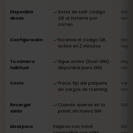
Comparación: una eSIM de eSIMFOX frente a una tarjet
Disponible
Antes de salir: código
Solo a
desde
QR al instante por
aerop
correo
Configuración
Escanea el código QR,
Hacer
activa en 2 minutos
regist
Tu número
Sigue activo (Dual-SIM):
Hay q
habitual
disponible para SMS
númer
Coste
Precio fijo del paquete,
Varia
sin cargos de roaming
recarg
Recargar
Cuando quieras en tu
Solo i
saldo
panel, sin nueva SIM
Ideal para
Viajeros con móvil
Móvil
compatible con eSIM
muy l