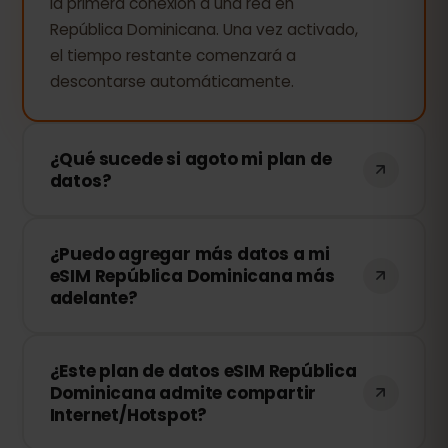
la primera conexión a una red en
República Dominicana. Una vez activado,
el tiempo restante comenzará a
descontarse automáticamente.
¿Qué sucede si agoto mi plan de
datos?
Si consumes todos tus datos, tu
¿Puedo agregar más datos a mi
conexión se detendrá. Puedes recargar
eSIM República Dominicana más
tu eSIM fácilmente desde tu panel de
adelante?
control de eSIMFOX y continuar
navegando al instante.
¡Sí! Puedes comprar más datos en
¿Este plan de datos eSIM República
cualquier momento sin necesidad de
Dominicana admite compartir
reinstalar tu eSIM. Solo accede a tu
Internet/Hotspot?
cuenta y elige la cantidad de datos