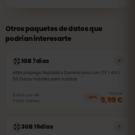
Otros paquetes de datos que
podrían interesarte
1GB 7días
eSIM prepago República Dominicana con LTE | 4G |
5G Datos móviles para turistas
20
% 
11,99 €
9,99 €
por
GB
9,99 €
−
20
%
7
días
Validez
3GB 15días