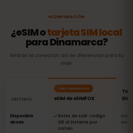
COMPARACIÓN
¿eSIM o
tarjeta SIM local
para Dinamarca?
Ambas te conectan: así se diferencian para tu
viaje.
RECOMENDADO
Tarj
eSIM de eSIMFOX
Din
CRITERIO
Comparación: una eSIM de eSIMFOX frente a una tarje
Disponible
Antes de salir: código
Solo a
desde
QR al instante por
aerop
correo