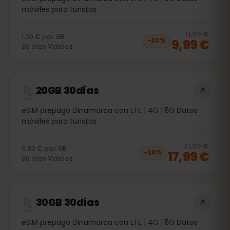
móviles para turistas
20
% 
11,99 €
1,00 €
por
GB
9,99 €
−
20
%
30
días
Validez
20GB 30días
eSIM prepago Dinamarca con LTE | 4G | 5G Datos
móviles para turistas
20
% 
21,99 €
0,90 €
por
GB
17,99 €
−
20
%
30
días
Validez
30GB 30días
eSIM prepago Dinamarca con LTE | 4G | 5G Datos