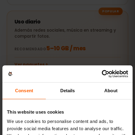
POPULAR
Uso diario
Además redes sociales, música en streaming y
compartir fotos.
5–10 GB / mes
RECOMENDADO
Ver paquetes
Streaming y hotspot
Consent
Details
About
Vídeos, videollamadas y conexión para tu
portátil o tablet.
This website uses cookies
20 GB+ o Ilimitado
RECOMENDADO
We use cookies to personalise content and ads, to
provide social media features and to analyse our traffic.
Ver paquetes