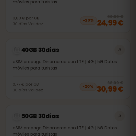
móviles para turistas
20
% 
30,99 €
0,83 €
por
GB
24,99 €
−
20
%
30
días
Validez
40GB 30días
eSIM prepago Dinamarca con LTE | 4G | 5G Datos
móviles para turistas
20
% 
38,99 €
0,77 €
por
GB
30,99 €
−
20
%
30
días
Validez
50GB 30días
eSIM prepago Dinamarca con LTE | 4G | 5G Datos
móviles para turistas