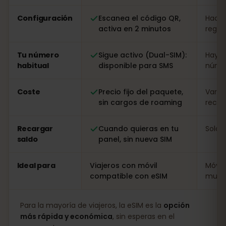
Configuración
Escanea el código QR,
Hacer
activa en 2 minutos
regist
Tu número
Sigue activo (Dual-SIM):
Hay q
habitual
disponible para SMS
númer
Coste
Precio fijo del paquete,
Varia
sin cargos de roaming
recarg
Recargar
Cuando quieras en tu
Solo i
saldo
panel, sin nueva SIM
Ideal para
Viajeros con móvil
Móvil
compatible con eSIM
muy l
Para la mayoría de viajeros, la eSIM es la
opción
más rápida y económica
, sin esperas en el