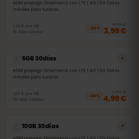
eSIM prepago Dinamarca con LTE | 4G | 5G Datos
móviles para turistas
20
% 
4,99 €
1,33 €
por
GB
3,99 €
−
20
%
15
días
Validez
5GB 30días
eSIM prepago Dinamarca con LTE | 4G | 5G Datos
móviles para turistas
20
% 
5,99 €
1,00 €
por
GB
4,99 €
−
20
%
30
días
Validez
10GB 30días
eSIM prepago Dinamarca con LTE | 4G | 5G Datos