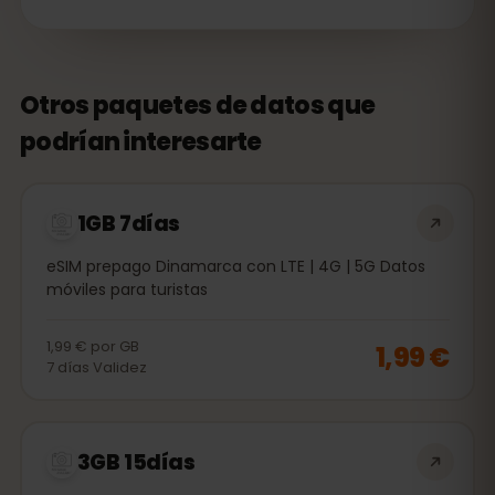
Otros paquetes de datos que
podrían interesarte
1GB 7días
eSIM prepago Dinamarca con LTE | 4G | 5G Datos
móviles para turistas
1,99 €
por
GB
1,99 €
7
días
Validez
3GB 15días