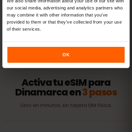
We also share information about your use of our site with
our social media, advertising and analytics partners who
may combine it with other information that you’ve
Todos los valores son orientativos. El consumo real depende
provided to them or that they’ve collected from your use
del dispositivo, la configuración de las apps y tu uso.
of their services.
OK
ACTIVACIÓN
Activa tu eSIM para
Dinamarca en
3 pasos
Listo en minutos, sin tarjeta SIM física.