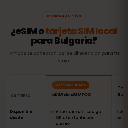
COMPARACIÓN
¿eSIM o
tarjeta SIM local
para Bulgaria?
Ambas te conectan: así se diferencian para tu
viaje.
RECOMENDADO
Tarj
eSIM de eSIMFOX
Bulg
CRITERIO
Comparación: una eSIM de eSIMFOX frente a una tarjeta
Disponible
Antes de salir: código
Solo a
desde
QR al instante por
aerop
correo