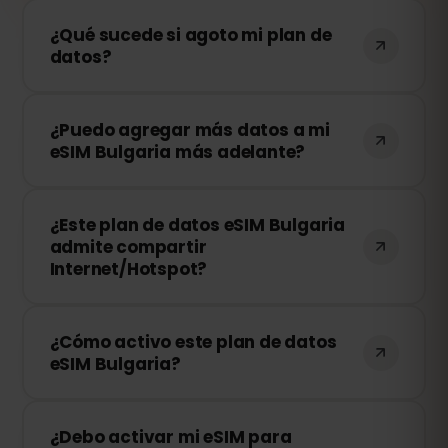
¿Qué sucede si agoto mi plan de
datos?
Si consumes todos tus datos, tu
¿Puedo agregar más datos a mi
conexión se detendrá. Puedes recargar
eSIM Bulgaria más adelante?
tu eSIM fácilmente desde tu panel de
control de eSIMFOX y continuar
¡Sí! Puedes comprar más datos en
navegando al instante.
¿Este plan de datos eSIM Bulgaria
cualquier momento sin necesidad de
admite compartir
reinstalar tu eSIM. Solo accede a tu
Internet/Hotspot?
cuenta y elige la cantidad de datos
adicionales que necesitas.
¡Sí! Puedes compartir tu conexión móvil
¿Cómo activo este plan de datos
mediante Hotspot con otros
eSIM Bulgaria?
dispositivos. Sin embargo, la velocidad y
disponibilidad dependen del operador de
Después de la compra, recibirás un
red local.
¿Debo activar mi eSIM para
código QR por correo electrónico. Solo