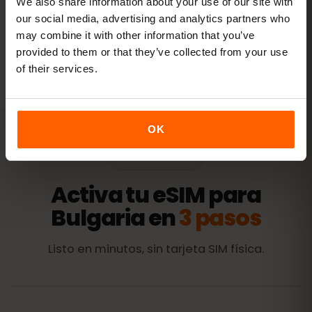
We also share information about your use of our site with
our social media, advertising and analytics partners who
may combine it with other information that you’ve
Todos los valores son orientativos. El consumo real depende
provided to them or that they’ve collected from your use
del dispositivo, la configuración de las apps y tu uso.
of their services.
OK
ACTIVACIÓN
Activa tu eSIM para
Bulgaria en
3 pasos
Listo en minutos, sin tarjeta SIM física.