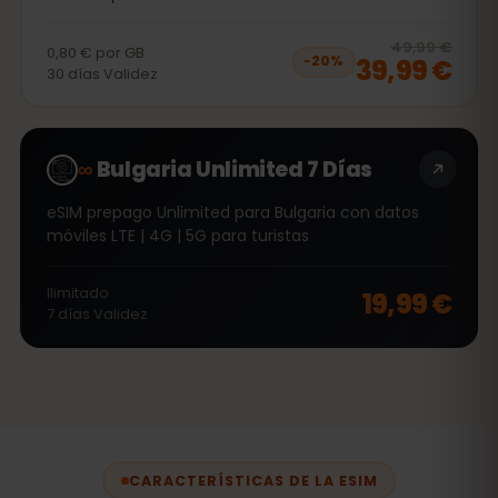
20
% 
49,99 €
0,80 €
por
GB
39,99 €
−
20
%
30
días
Validez
∞
Bulgaria Unlimited 7 Días
eSIM prepago Unlimited para Bulgaria con datos
móviles LTE | 4G | 5G para turistas
Ilimitado
19,99 €
7
días
Validez
CARACTERÍSTICAS DE LA ESIM