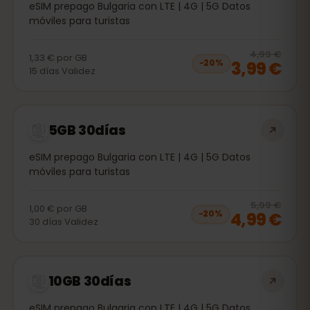
eSIM prepago Bulgaria con LTE | 4G | 5G Datos
móviles para turistas
20
% 
4,99 €
1,33 €
por
GB
3,99 €
−
20
%
15
días
Validez
5GB 30días
eSIM prepago Bulgaria con LTE | 4G | 5G Datos
móviles para turistas
20
% 
5,99 €
1,00 €
por
GB
4,99 €
−
20
%
30
días
Validez
10GB 30días
eSIM prepago Bulgaria con LTE | 4G | 5G Datos