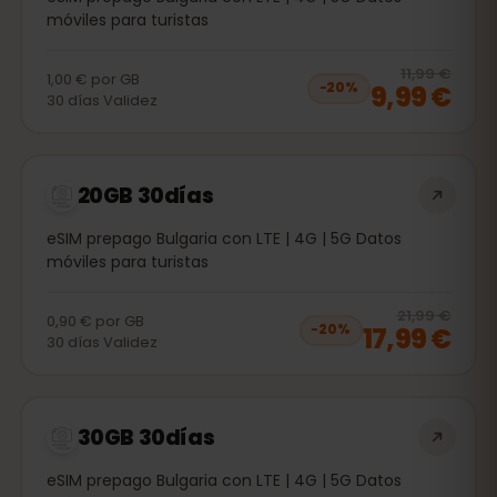
móviles para turistas
20
% 
11,99 €
1,00 €
por
GB
9,99 €
−
20
%
30
días
Validez
20GB 30días
eSIM prepago Bulgaria con LTE | 4G | 5G Datos
móviles para turistas
20
% 
21,99 €
0,90 €
por
GB
17,99 €
−
20
%
30
días
Validez
30GB 30días
eSIM prepago Bulgaria con LTE | 4G | 5G Datos