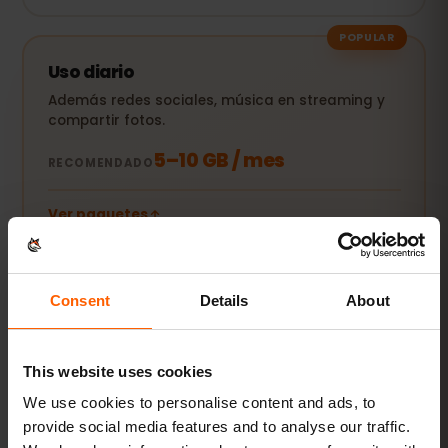
POPULAR
Uso diario
Además redes sociales, música en streaming y
compartir fotos.
5–10 GB / mes
RECOMENDADO
Ver paquetes
Streaming y hotspot
Consent
Details
About
Vídeos, videollamadas y conexión para tu
portátil o tablet.
This website uses cookies
20 GB+ o Ilimitado
RECOMENDADO
We use cookies to personalise content and ads, to
provide social media features and to analyse our traffic.
Ver paquetes