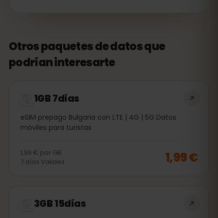
Otros paquetes de datos que
podrían interesarte
1GB 7días
eSIM prepago Bulgaria con LTE | 4G | 5G Datos
móviles para turistas
1,99 €
por
GB
1,99 €
7
días
Validez
3GB 15días