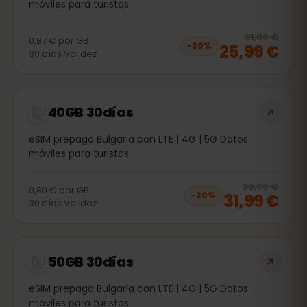
móviles para turistas
20
% 
31,99 €
0,87 €
por
GB
25,99 €
−
20
%
30
días
Validez
40GB 30días
eSIM prepago Bulgaria con LTE | 4G | 5G Datos
móviles para turistas
20
% 
39,99 €
0,80 €
por
GB
31,99 €
−
20
%
30
días
Validez
50GB 30días
eSIM prepago Bulgaria con LTE | 4G | 5G Datos
móviles para turistas