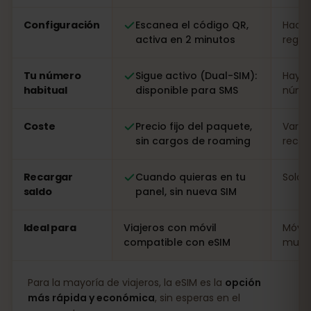
Configuración
Escanea el código QR,
Hacer
activa en 2 minutos
regist
Tu número
Sigue activo (Dual-SIM):
Hay q
habitual
disponible para SMS
númer
Coste
Precio fijo del paquete,
Varia
sin cargos de roaming
recarg
Recargar
Cuando quieras en tu
Solo i
saldo
panel, sin nueva SIM
Ideal para
Viajeros con móvil
Móvil
compatible con eSIM
muy l
Para la mayoría de viajeros, la eSIM es la
opción
más rápida y económica
, sin esperas en el