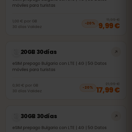
móviles para turistas
20
% 
11,99 €
1,00 €
por
GB
9,99 €
−
20
%
30
días
Validez
20GB 30días
eSIM prepago Bulgaria con LTE | 4G | 5G Datos
móviles para turistas
20
% 
21,99 €
0,90 €
por
GB
17,99 €
−
20
%
30
días
Validez
30GB 30días
eSIM prepago Bulgaria con LTE | 4G | 5G Datos