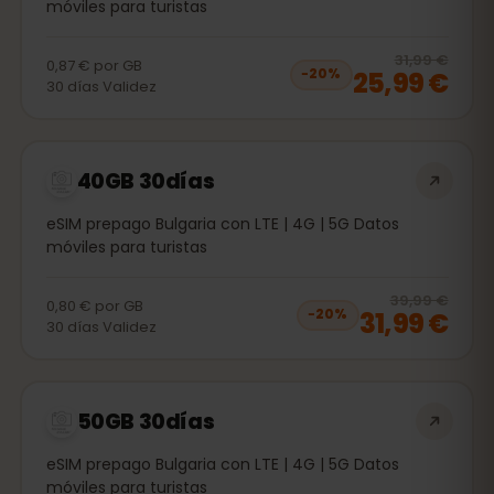
móviles para turistas
20
% 
31,99 €
0,87 €
por
GB
25,99 €
−
20
%
30
días
Validez
40GB 30días
eSIM prepago Bulgaria con LTE | 4G | 5G Datos
móviles para turistas
20
% 
39,99 €
0,80 €
por
GB
31,99 €
−
20
%
30
días
Validez
50GB 30días
eSIM prepago Bulgaria con LTE | 4G | 5G Datos
móviles para turistas