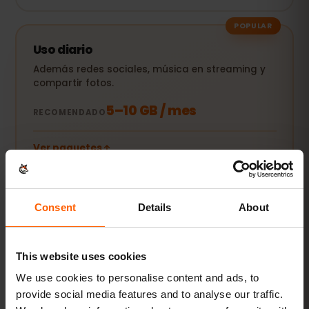
POPULAR
Uso diario
Además redes sociales, música en streaming y
compartir fotos.
5–10 GB / mes
RECOMENDADO
Ver paquetes
Streaming y hotspot
Consent
Details
About
Vídeos, videollamadas y conexión para tu
portátil o tablet.
This website uses cookies
20 GB+ o Ilimitado
RECOMENDADO
We use cookies to personalise content and ads, to
provide social media features and to analyse our traffic.
Ver paquetes