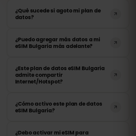
¿Qué sucede si agoto mi plan de
datos?
Si consumes todos tus datos, tu
¿Puedo agregar más datos a mi
conexión se detendrá. Puedes recargar
eSIM Bulgaria más adelante?
tu eSIM fácilmente desde tu panel de
control de eSIMFOX y continuar
¡Sí! Puedes comprar más datos en
navegando al instante.
¿Este plan de datos eSIM Bulgaria
cualquier momento sin necesidad de
admite compartir
reinstalar tu eSIM. Solo accede a tu
Internet/Hotspot?
cuenta y elige la cantidad de datos
adicionales que necesitas.
¡Sí! Puedes compartir tu conexión móvil
¿Cómo activo este plan de datos
mediante Hotspot con otros
eSIM Bulgaria?
dispositivos. Sin embargo, la velocidad y
disponibilidad dependen del operador de
Después de la compra, recibirás un
red local.
¿Debo activar mi eSIM para
código QR por correo electrónico. Solo