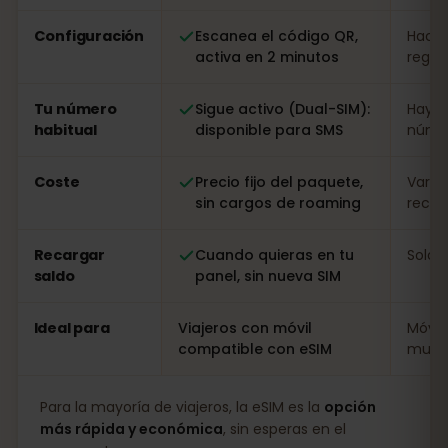
Configuración
Escanea el código QR,
Hacer
activa en 2 minutos
regist
Tu número
Sigue activo (Dual-SIM):
Hay q
habitual
disponible para SMS
númer
Coste
Precio fijo del paquete,
Varia
sin cargos de roaming
recarg
Recargar
Cuando quieras en tu
Solo i
saldo
panel, sin nueva SIM
Ideal para
Viajeros con móvil
Móvil
compatible con eSIM
muy l
Para la mayoría de viajeros, la eSIM es la
opción
más rápida y económica
, sin esperas en el