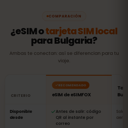
COMPARACIÓN
¿eSIM o
tarjeta SIM local
para Bulgaria?
Ambas te conectan: así se diferencian para tu
viaje.
RECOMENDADO
Tarj
eSIM de eSIMFOX
Bulg
CRITERIO
Comparación: una eSIM de eSIMFOX frente a una tarjeta
Disponible
Antes de salir: código
Solo a
desde
QR al instante por
aerop
correo