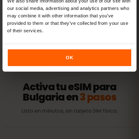
We also share information about your use of our site with
our social media, advertising and analytics partners who
may combine it with other information that you’ve
Todos los valores son orientativos. El consumo real depende
provided to them or that they’ve collected from your use
del dispositivo, la configuración de las apps y tu uso.
of their services.
OK
ACTIVACIÓN
Activa tu eSIM para
Bulgaria en
3 pasos
Listo en minutos, sin tarjeta SIM física.