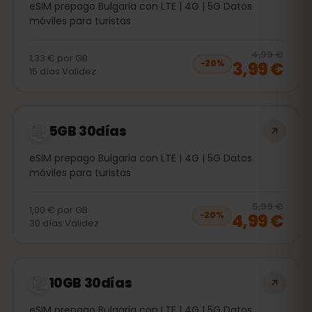
eSIM prepago Bulgaria con LTE | 4G | 5G Datos
móviles para turistas
20
% 
4,99 €
1,33 €
por
GB
3,99 €
−
20
%
15
días
Validez
5GB 30días
eSIM prepago Bulgaria con LTE | 4G | 5G Datos
móviles para turistas
20
% 
5,99 €
1,00 €
por
GB
4,99 €
−
20
%
30
días
Validez
10GB 30días
eSIM prepago Bulgaria con LTE | 4G | 5G Datos