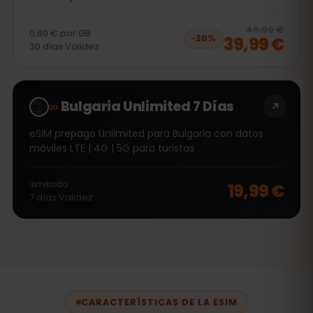
20
% 
49,99 €
0,80 €
por
GB
39,99 €
−
20
%
30
días
Validez
∞
Bulgaria Unlimited 7 Días
eSIM prepago Unlimited para Bulgaria con datos
móviles LTE | 4G | 5G para turistas
Ilimitado
19,99 €
7
días
Validez
CARACTERÍSTICAS DE LA ESIM