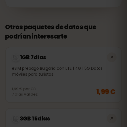
Otros paquetes de datos que
podrían interesarte
1GB 7días
eSIM prepago Bulgaria con LTE | 4G | 5G Datos
móviles para turistas
1,99 €
por
GB
1,99 €
7
días
Validez
3GB 15días