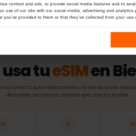
Details
ación de identidad)
Política 
kies
El periodo de
nalise content and ads, to provide social media features and t
se conecta a 
 your use of our site with our social media, advertising and a
n that you’ve provided to them or that they’ve collected from you
RED Y COBERTURA
d usa tu
eSIM
en B
eSIM se conecta automáticamente a la red asociada 
disponible: las mismas antenas que usan los loca