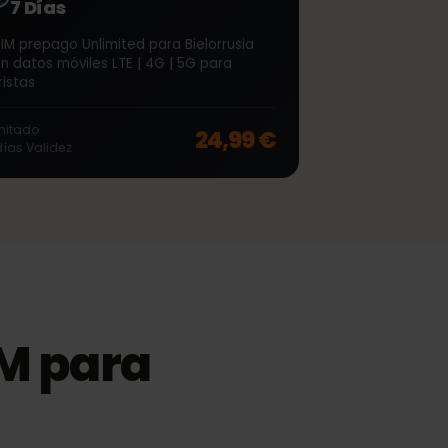
∞
Bielorrusia Unlimited
7 Días
eSIM prepago Unlimited para Bielorrusia
con datos móviles LTE | 4G | 5G para
off, was
66,99 €
, now
53,99 €
turistas
Ilimitado
24,99 €
7
días
Validez