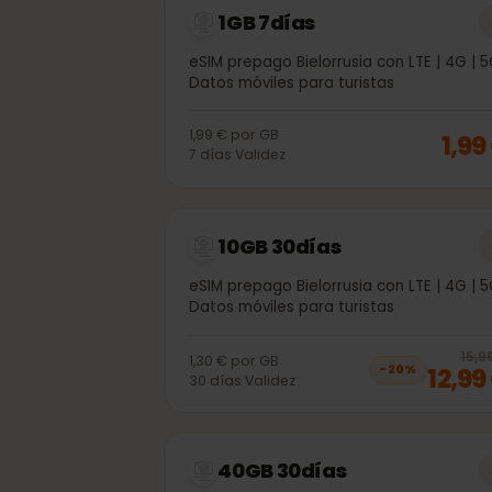
1GB 7días
eSIM prepago Bielorrusia con LTE | 4G
Datos móviles para turistas
1,99 €
por
GB
1,
7
días
Validez
10GB 30días
eSIM prepago Bielorrusia con LTE | 4G
Datos móviles para turistas
1
1,30 €
por
GB
12,
−
20
%
30
días
Validez