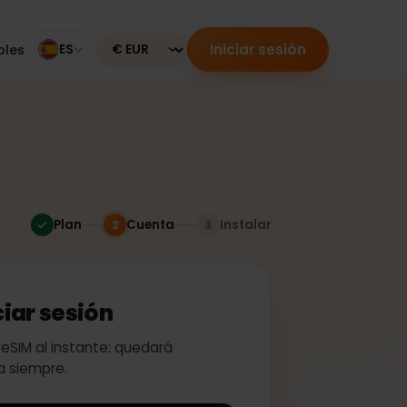
Iniciar sesión
mpatibles
ES
Currency
Plan
Cuenta
Instalar
2
3
 iniciar sesión
ivar tu eSIM al instante: quedará
a para siempre.