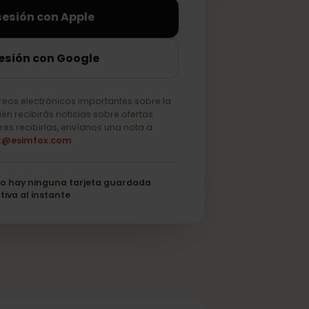
iciar sesión con Apple
ciar sesión con Google
lo correos electrónicos importantes sobre la
o. También recibirás noticias sobre ofertas
 no quieres recibirlas, envíanos una nota a
support@esimfox.com
its
No hay ninguna tarjeta guardada
Se activa al instante