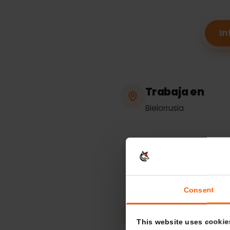
Espec
Trabaja en
Bielorrusia
Punto de acc
compartida