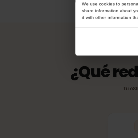
Ilimitado
Consent
eKYC (verific
This website uses coo
No es obligatorio
We use cookies to perso
share information about
it with other informatio
¿Qué re
Tu 