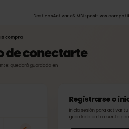
Destinos
Activar eSIM
Dispositivos co
izar la compra
so de conectarte
 instante: quedará guardada en
Registrarse o
Inicia sesión para act
guardada en tu cuent