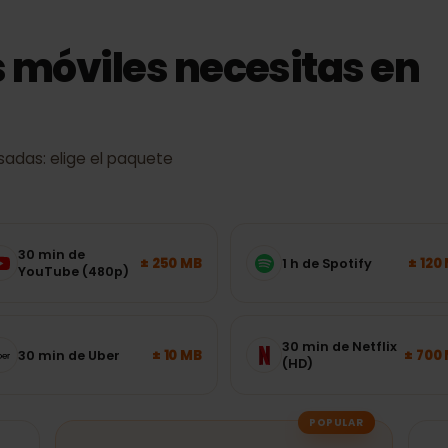
s móviles necesitas e
s usadas: elige el paquete
30 min de
± 250 MB
1 h de Spotify