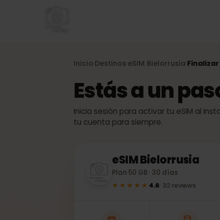
Inicio
Destinos
eSIM
Bielorrusia
Final
›
›
›
Estás a un pa
Inicia sesión para activar tu eSIM al
tu cuenta para siempre.
eSIM
Bielorrusia
Plan 50 GB · 30 días
★★★★★
4.6
·
32
reviews