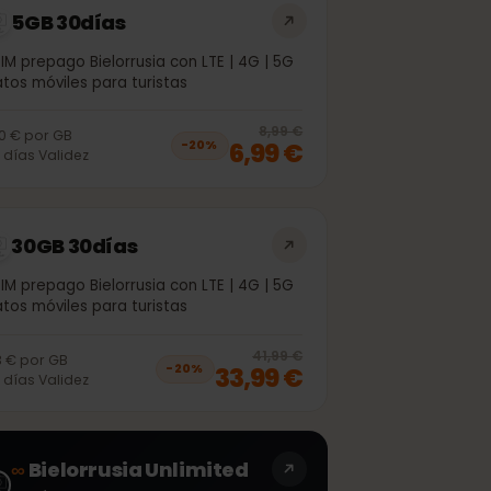
5GB 30días
eSIM prepago Bielorrusia con LTE | 4G | 5G
Datos móviles para turistas
off, was
5,99 €
, now
4,99 €
20
% off, was
8
8,99 €
1,40 €
por
GB
6,99 €
−
20
%
30
días
Validez
30GB 30días
eSIM prepago Bielorrusia con LTE | 4G | 5G
Datos móviles para turistas
off, was
30,99 €
, now
24,99 €
20
% off, was
4
41,99 €
1,13 €
por
GB
33,99 €
−
20
%
30
días
Validez