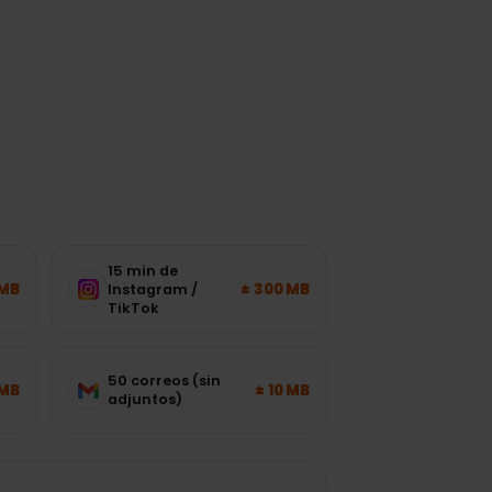
n
15 min de
± 120 MB
± 300 MB
Instagram /