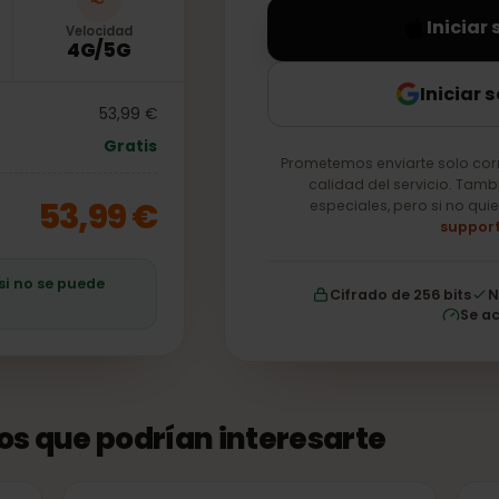
In
Velocidad
4G/5G
Ini
53,99 €
Gratis
Prometemos enviarte so
calidad del servici
53,99 €
especiales, pero si
ro si no se puede
Cifrado de 256 b
tos que podrían interesarte