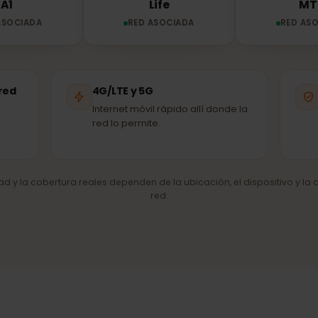
A1
Life
ED ASOCIADA
RED ASOCIADA
R
de red
4G/LTE y 5G
Internet móvil rápido allí donde la
red lo permite.
cidad y la cobertura reales dependen de la ubicación, el dispositiv
red.