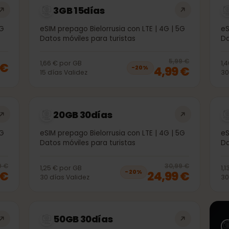
3GB 15días
 | 5G
eSIM prepago Bielorrusia con LTE | 4G | 5G
Datos móviles para turistas
20
% 
5,99 €
1,66 €
por
GB
99 €
4,99 €
−
20
%
15
días
Validez
20GB 30días
 | 5G
eSIM prepago Bielorrusia con LTE | 4G | 5G
Datos móviles para turistas
20
% off, was
15,99 €
, now
12,99 €
20
% 
5,99 €
30,99 €
1,25 €
por
GB
99 €
24,99 €
−
20
%
30
días
Validez