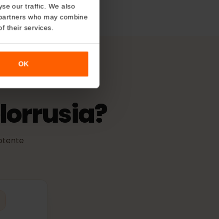
About
de activación
 validez comienza cuando la eSIM
o analyse our traffic. We also
cualquier red compatible.
nalytics partners who may combine
r use of their services.
OK
ielorrusia?
más potente
les.