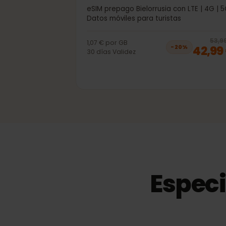
40GB 30días
eSIM prepago Bielorrusia con LTE | 4G
Datos móviles para turistas
5
1,07 €
por
GB
42,
−
20
%
30
días
Validez