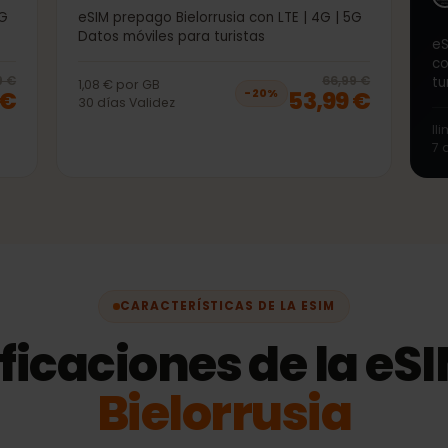
50GB 30días
 | 5G
eSIM prepago Bielorrusia con LTE | 4G | 5G
Datos móviles para turistas
20
% off, was
53,99 €
, now
42,99 €
20
% 
3,99 €
66,99 €
1,08 €
por
GB
99 €
53,99 €
−
20
%
30
días
Validez
CARACTERÍSTICAS DE LA ESIM