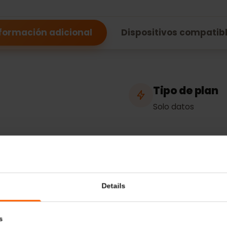
ificaciones de la 
Bielorrusia
Información adicional
Dispositivos comp
Tipo de p
Solo datos
eso / conexión
Redes
La
A1
Life