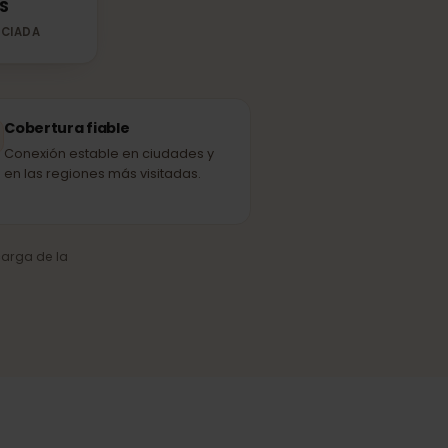
MTS
ED ASOCIADA
Cobertura fiable
Conexión estable en ciudades y
en las regiones más visitadas.
o y la carga de la