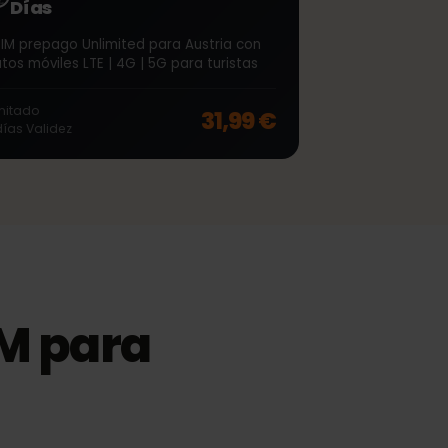
∞
Austria Unlimited 7
Días
eSIM prepago Unlimited para Austria con
datos móviles LTE | 4G | 5G para turistas
off, was
66,99 €
, now
53,99 €
Ilimitado
31,99 €
7
días
Validez
eSIM para