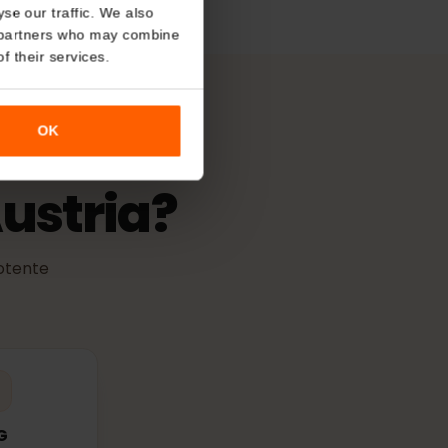
About
de activación
 validez comienza cuando la eSIM
cualquier red compatible.
o analyse our traffic. We also
nalytics partners who may combine
r use of their services.
OK
 Austria?
más potente
les.