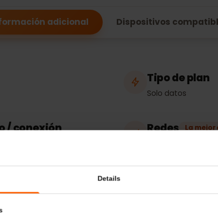
Austria
Información adicional
Dispositivos comp
Tipo de p
Solo datos
eso / conexión
Redes
La
Magenta