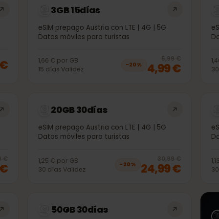
3GB 15días
5G
eSIM prepago Austria con LTE | 4G | 5G
Datos móviles para turistas
20
% 
5,99 €
1,66 €
por
GB
99 €
4,99 €
−
20
%
15
días
Validez
20GB 30días
5G
eSIM prepago Austria con LTE | 4G | 5G
Datos móviles para turistas
20
% off, was
15,99 €
, now
12,99 €
20
% 
5,99 €
30,99 €
1,25 €
por
GB
99 €
24,99 €
−
20
%
30
días
Validez