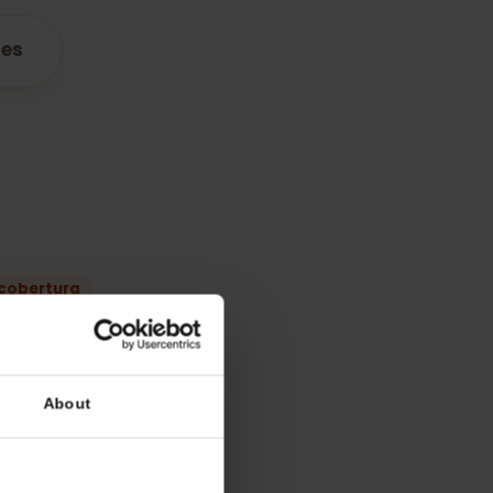
atibles
lan
 mejor cobertura
A1
H3G