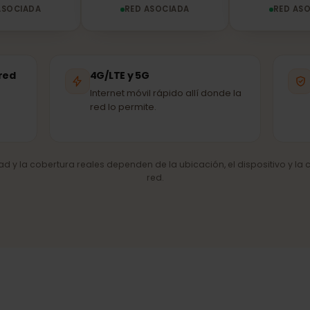
Magenta
A1
ED ASOCIADA
RED ASOCIADA
R
de red
4G/LTE y 5G
Internet móvil rápido allí donde la
red lo permite.
cidad y la cobertura reales dependen de la ubicación, el dispositiv
red.