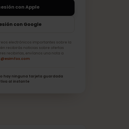
iciar sesión con Apple
ciar sesión con Google
lo correos electrónicos importantes sobre la
o. También recibirás noticias sobre ofertas
 no quieres recibirlas, envíanos una nota a
support@esimfox.com
its
No hay ninguna tarjeta guardada
Se activa al instante