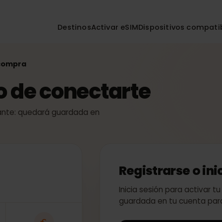
Destinos
Activar eSIM
Dispositivos co
 la compra
so de conectarte
 instante: quedará guardada en
Registrarse o
Inicia sesión para act
guardada en tu cuent