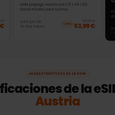
50GB 30días
5G
eSIM prepago Austria con LTE | 4G | 5G
Datos móviles para turistas
20
% off, was
53,99 €
, now
42,99 €
20
% 
3,99 €
66,99 €
1,08 €
por
GB
99 €
53,99 €
−
20
%
30
días
Validez
CARACTERÍSTICAS DE LA ESIM
ificaciones de la 