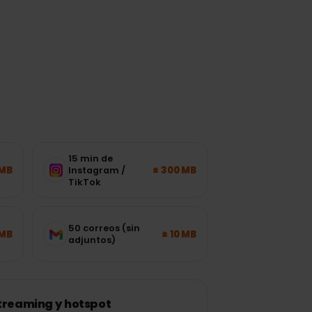
n
15 min de
± 120 MB
± 300 MB
Instagram /
TikTok