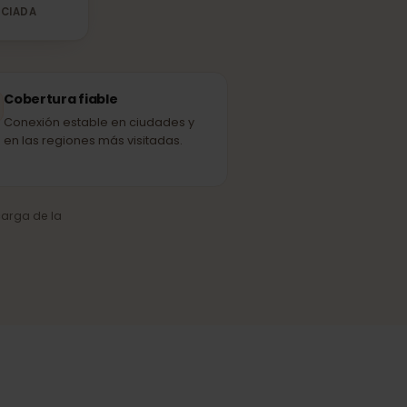
H3G
ED ASOCIADA
Cobertura fiable
Conexión estable en ciudades y
en las regiones más visitadas.
o y la carga de la