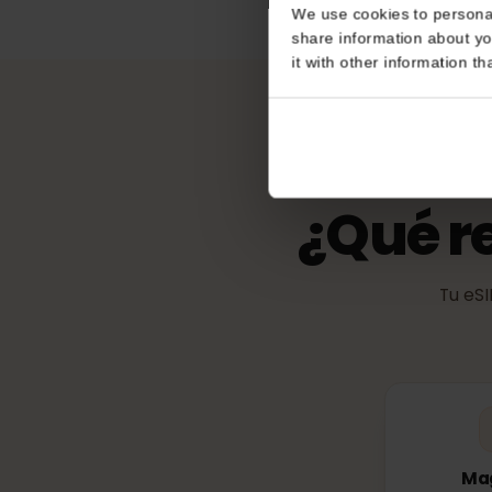
Consent
eKYC (verific
No es obligatorio
This website uses coo
We use cookies to perso
share information about
it with other informatio
¿Qué 
Tu 