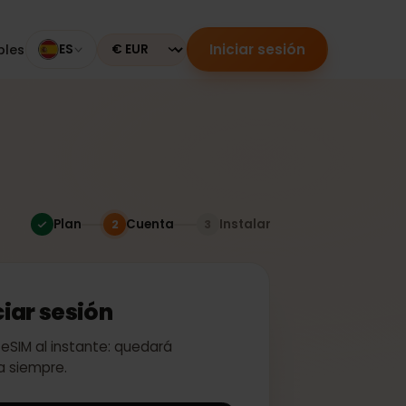
Iniciar sesión
mpatibles
ES
Currency
Plan
Cuenta
Instalar
2
3
 iniciar sesión
ivar tu eSIM al instante: quedará
a para siempre.