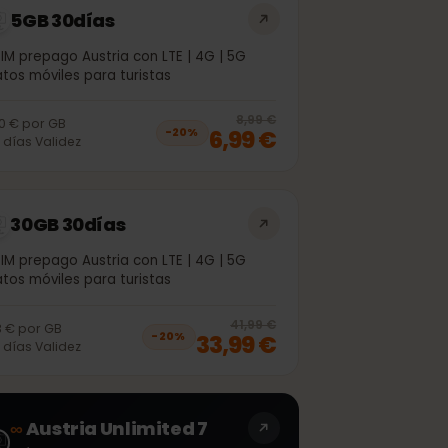
5GB 30días
eSIM prepago Austria con LTE | 4G | 5G
Datos móviles para turistas
off, was
5,99 €
, now
4,99 €
20
% off, was
8
8,99 €
1,40 €
por
GB
6,99 €
−
20
%
30
días
Validez
30GB 30días
eSIM prepago Austria con LTE | 4G | 5G
Datos móviles para turistas
off, was
30,99 €
, now
24,99 €
20
% off, was
4
41,99 €
1,13 €
por
GB
33,99 €
−
20
%
30
días
Validez