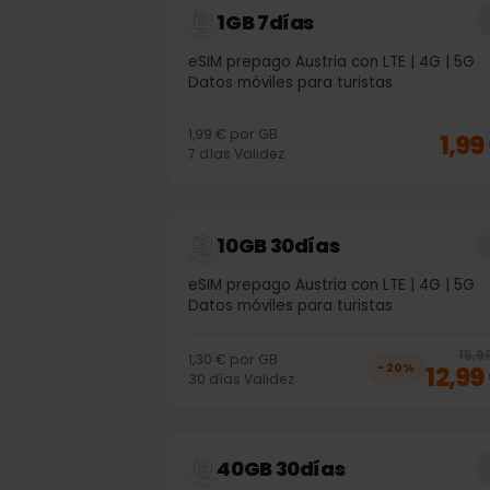
1GB 7días
eSIM prepago Austria con LTE | 4G | 
Datos móviles para turistas
1,99 €
por
GB
1,
7
días
Validez
10GB 30días
eSIM prepago Austria con LTE | 4G | 
Datos móviles para turistas
1
1,30 €
por
GB
12,
−
20
%
30
días
Validez