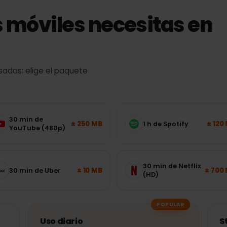
s móviles necesitas e
s usadas: elige el paquete
30 min de
± 250 MB
1 h de Spotify
YouTube (480p)