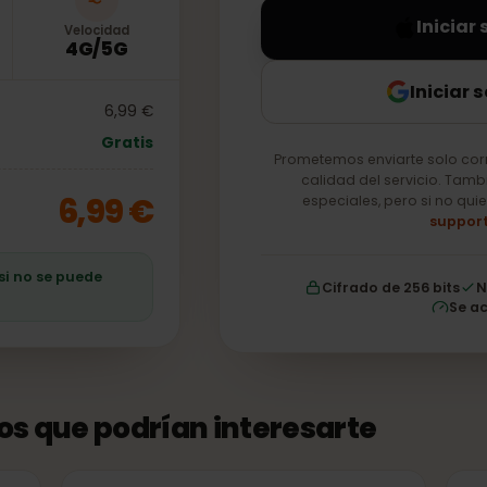
In
Velocidad
4G/5G
Ini
6,99 €
Gratis
Prometemos enviarte so
calidad del servici
6,99 €
especiales, pero si
ro si no se puede
Cifrado de 256 b
tos que podrían interesarte