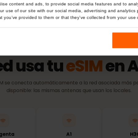
Details
ación de identidad)
Política 
El periodo de
kies
se conecta a 
nalise content and ads, to provide social media features and t
 your use of our site with our social media, advertising and a
n that you’ve provided to them or that they’ve collected from you
RED Y COBERTURA
red usa tu
eSIM
en
eSIM se conecta automáticamente a la red asociada 
disponible: las mismas antenas que usan los loca